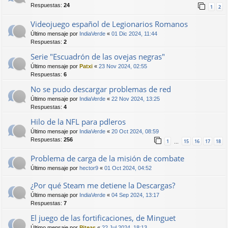
Respuestas:
24
1
2
Videojuego español de Legionarios Romanos
Último mensaje por
IndiaVerde
«
01 Dic 2024, 11:44
Respuestas:
2
Serie "Escuadrón de las ovejas negras"
Último mensaje por
Patxi
«
23 Nov 2024, 02:55
Respuestas:
6
No se pudo descargar problemas de red
Último mensaje por
IndiaVerde
«
22 Nov 2024, 13:25
Respuestas:
4
Hilo de la NFL para pdleros
Último mensaje por
IndiaVerde
«
20 Oct 2024, 08:59
Respuestas:
256
1
15
16
17
18
…
Problema de carga de la misión de combate
Último mensaje por
hector9
«
01 Oct 2024, 04:52
¿Por qué Steam me detiene la Descargas?
Último mensaje por
IndiaVerde
«
04 Sep 2024, 13:17
Respuestas:
7
El juego de las fortificaciones, de Minguet
Último mensaje por
Piteas
«
22 Jul 2024, 18:13