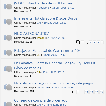
(VIDEO) Bombardeo de EEUU a Iran
Último mensaje por
macvicens
«
25 Jun 2025, 17:10
Respuestas:
6
Interesante Noticia sobre Discos Duros
Último mensaje por
CM
«
19 May 2025, 18:21
Respuestas:
1
HILO ASTRONAUTICA
Último mensaje por
Piteas
«
26 Abr 2025, 00:31
Respuestas:
95
1
4
5
6
7
…
Rebajas en Fanatical de Warhammer 40k.
Último mensaje por
JR
«
18 Abr 2025, 16:56
En Fanatical, Fantasy General, Sengoku, y Field Of
Glory de rebajas.
Último mensaje por
JJ
«
15 Abr 2025, 17:23
Respuestas:
1
Hilo oficial de regalo o cambio de Keys de juegos
Último mensaje por
LordSpain
«
20 Mar 2025, 22:35
Respuestas:
415
1
25
26
27
28
…
Consejo de compra de ordenador
Último mensaje por
CM
«
07 Ene 2025, 19:59