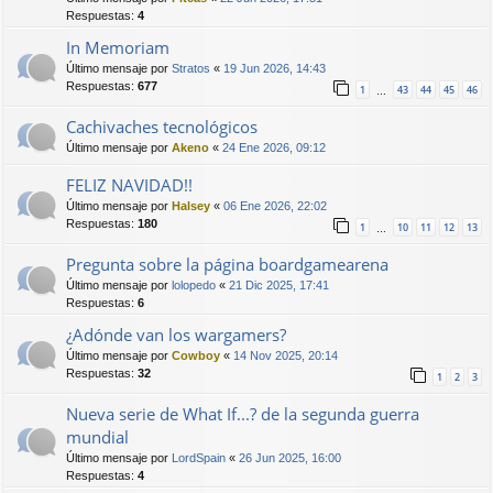
Respuestas:
4
In Memoriam
Último mensaje por
Stratos
«
19 Jun 2026, 14:43
Respuestas:
677
1
43
44
45
46
…
Cachivaches tecnológicos
Último mensaje por
Akeno
«
24 Ene 2026, 09:12
FELIZ NAVIDAD!!
Último mensaje por
Halsey
«
06 Ene 2026, 22:02
Respuestas:
180
1
10
11
12
13
…
Pregunta sobre la página boardgamearena
Último mensaje por
lolopedo
«
21 Dic 2025, 17:41
Respuestas:
6
¿Adónde van los wargamers?
Último mensaje por
Cowboy
«
14 Nov 2025, 20:14
Respuestas:
32
1
2
3
Nueva serie de What If...? de la segunda guerra
mundial
Último mensaje por
LordSpain
«
26 Jun 2025, 16:00
Respuestas:
4