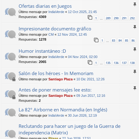
Ofertas diarias en Juegos
Último mensaje por
IndiaVerde
«
12 Oct 2025, 21:45
Respuestas:
4369
1
289
290
291
292
…
Impresionante documento gráfico
Último mensaje por
CM
«
12 Nov 2024, 12:45
Respuestas:
1278
1
83
84
85
86
…
Humor instantáneo :D
Último mensaje por
IndiaVerde
«
04 Nov 2024, 02:00
Respuestas:
2065
1
135
136
137
138
…
Salón de los héroes - In Memoriam
Último mensaje por
Santiago Plaza
«
10 Dic 2021, 12:26
Antes de poner mensajes lee esto:
Último mensaje por
Santiago Plaza
«
09 Jun 2017, 12:16
Respuestas:
2
La 82º Airborne en Normandia (en Inglés)
Último mensaje por
IndiaVerde
«
30 Jun 2026, 12:19
Reclutando para hacer un juego de la Guerra de
independencia (Matrix)
Último mensaje por
Piteas
«
22 Jun 2026, 17:51