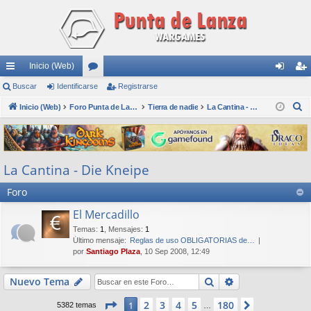
Inicio (Web)
nl
Buscar
Identificarse
or
Registrarse
de
eg
B
ac
Inicio (Web)
os
Foro Punta de Lanza Wargames
Tierra de nadie
La Cantina - Die Kneipe
nti
ist
u
es
fic
ra
s
rá
ar
rs
c
La Cantina - Die Kneipe
a
pi
se
e
r
Foro
do
s
El Mercadillo
Temas
:
1
,
Mensajes
:
1
Último mensaje:
Reglas de uso OBLIGATORIAS de…
por
Santiago Plaza
, 10 Sep 2008, 12:49
Buscar
Búsqueda avan
Nuevo Tema
Página
1
de
180
2
3
4
5
180
1
Siguiente
5382 temas
…