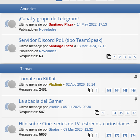
Anuncios
¡Canal y grupo de Telegram!
Último mensaje por
Santiago Plaza
«
14 May 2022, 17:13
Publicado en
Novedades
Servidor Discord PdL (tipo TeamSpeak)
Último mensaje por
Santiago Plaza
«
13 Mar 2024, 17:12
Publicado en
Novedades
Respuestas:
63
1
2
3
4
5
Temas
Tomate un KitKat
Último mensaje por
Vladimir
«
02 Ago 2026, 18:14
Respuestas:
2481
1
163
164
165
166
…
La abadia del Gamer
Último mensaje por
joselillo
«
05 Jul 2026, 20:30
Respuestas:
547
1
34
35
36
37
…
Hilo sobre Cine, series de TV, estrenos, curiosidades...
Último mensaje por
Stratos
«
09 Mar 2026, 12:32
Respuestas:
5603
1
371
372
373
374
…