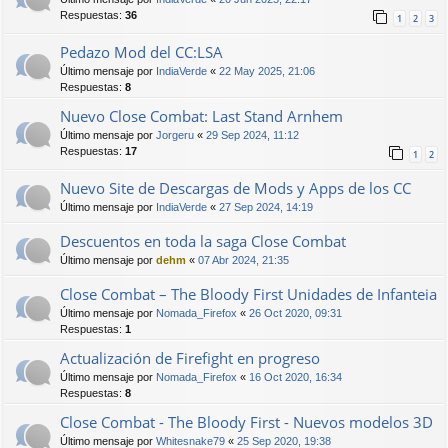
Respuestas:
36
1
2
3
Pedazo Mod del CC:LSA
Último mensaje por
IndiaVerde
«
22 May 2025, 21:06
Respuestas:
8
Nuevo Close Combat: Last Stand Arnhem
Último mensaje por
Jorgeru
«
29 Sep 2024, 11:12
Respuestas:
17
1
2
Nuevo Site de Descargas de Mods y Apps de los CC
Último mensaje por
IndiaVerde
«
27 Sep 2024, 14:19
Descuentos en toda la saga Close Combat
Último mensaje por
dehm
«
07 Abr 2024, 21:35
Close Combat – The Bloody First Unidades de Infanteia
Último mensaje por
Nomada_Firefox
«
26 Oct 2020, 09:31
Respuestas:
1
Actualización de Firefight en progreso
Último mensaje por
Nomada_Firefox
«
16 Oct 2020, 16:34
Respuestas:
8
Close Combat - The Bloody First - Nuevos modelos 3D
Último mensaje por
Whitesnake79
«
25 Sep 2020, 19:38