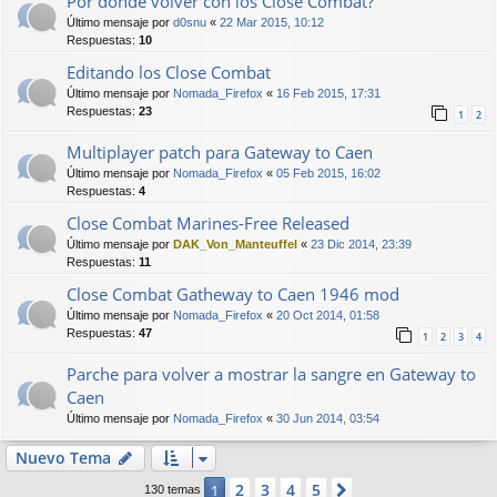
Por donde volver con los Close Combat?
Último mensaje por
d0snu
«
22 Mar 2015, 10:12
Respuestas:
10
Editando los Close Combat
Último mensaje por
Nomada_Firefox
«
16 Feb 2015, 17:31
Respuestas:
23
1
2
Multiplayer patch para Gateway to Caen
Último mensaje por
Nomada_Firefox
«
05 Feb 2015, 16:02
Respuestas:
4
Close Combat Marines-Free Released
Último mensaje por
DAK_Von_Manteuffel
«
23 Dic 2014, 23:39
Respuestas:
11
Close Combat Gatheway to Caen 1946 mod
Último mensaje por
Nomada_Firefox
«
20 Oct 2014, 01:58
Respuestas:
47
1
2
3
4
Parche para volver a mostrar la sangre en Gateway to
Caen
Último mensaje por
Nomada_Firefox
«
30 Jun 2014, 03:54
Nuevo Tema
2
3
4
5
1
Siguiente
130 temas