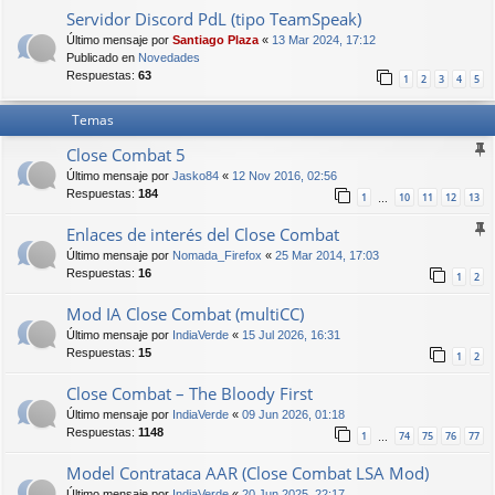
Servidor Discord PdL (tipo TeamSpeak)
Último mensaje por
Santiago Plaza
«
13 Mar 2024, 17:12
Publicado en
Novedades
Respuestas:
63
1
2
3
4
5
Temas
Close Combat 5
Último mensaje por
Jasko84
«
12 Nov 2016, 02:56
Respuestas:
184
1
10
11
12
13
…
Enlaces de interés del Close Combat
Último mensaje por
Nomada_Firefox
«
25 Mar 2014, 17:03
Respuestas:
16
1
2
Mod IA Close Combat (multiCC)
Último mensaje por
IndiaVerde
«
15 Jul 2026, 16:31
Respuestas:
15
1
2
Close Combat – The Bloody First
Último mensaje por
IndiaVerde
«
09 Jun 2026, 01:18
Respuestas:
1148
1
74
75
76
77
…
Model Contrataca AAR (Close Combat LSA Mod)
Último mensaje por
IndiaVerde
«
20 Jun 2025, 22:17