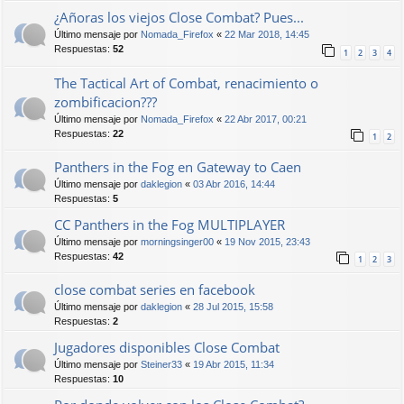
¿Añoras los viejos Close Combat? Pues...
Último mensaje por
Nomada_Firefox
«
22 Mar 2018, 14:45
Respuestas:
52
1
2
3
4
The Tactical Art of Combat, renacimiento o
zombificacion???
Último mensaje por
Nomada_Firefox
«
22 Abr 2017, 00:21
Respuestas:
22
1
2
Panthers in the Fog en Gateway to Caen
Último mensaje por
daklegion
«
03 Abr 2016, 14:44
Respuestas:
5
CC Panthers in the Fog MULTIPLAYER
Último mensaje por
morningsinger00
«
19 Nov 2015, 23:43
Respuestas:
42
1
2
3
close combat series en facebook
Último mensaje por
daklegion
«
28 Jul 2015, 15:58
Respuestas:
2
Jugadores disponibles Close Combat
Último mensaje por
Steiner33
«
19 Abr 2015, 11:34
Respuestas:
10