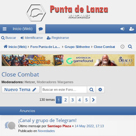
Inicio (Web)
nl
Buscar
Identificarse
or
Registrarse
de
eg
B
ac
Inicio (Web)
os
Foro Punta de Lanza Wargames
Grupo Slitherine
Close Combat
nti
ist
u
es
fic
ra
s
rá
ar
rs
c
Close Combat
a
pi
se
e
r
Moderadores:
Hetzer
,
Moderadores Wargames
do
Buscar
Búsqueda avan
Nuevo Tema
s
2
3
4
5
1
Siguiente
130 temas
Anuncios
¡Canal y grupo de Telegram!
Último mensaje por
Santiago Plaza
«
14 May 2022, 17:13
Publicado en
Novedades