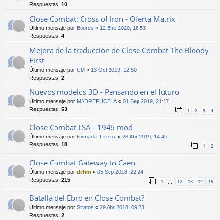
Respuestas:
10
Close Combat: Cross of Iron - Oferta Matrix
Último mensaje por
Boores
«
12 Ene 2020, 18:53
Respuestas:
4
Mejora de la traducción de Close Combat The Bloody
First
Último mensaje por
CM
«
13 Oct 2019, 12:50
Respuestas:
2
Nuevos modelos 3D - Pensando en el futuro
Último mensaje por
MADREPUCELA
«
01 Sep 2019, 21:17
Respuestas:
53
1
2
3
4
Close Combat LSA - 1946 mod
Último mensaje por
Nomada_Firefox
«
26 Abr 2019, 14:49
Respuestas:
18
1
2
Close Combat Gateway to Caen
Último mensaje por
dehm
«
05 Sep 2018, 22:24
Respuestas:
215
1
12
13
14
15
…
Batalla del Ebro en Close Combat?
Último mensaje por
Stratos
«
29 Abr 2018, 09:23
Respuestas:
2