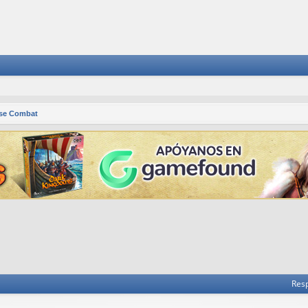
se Combat
 avanzada
Res