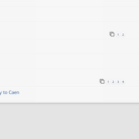
1
2
1
2
3
4
y to Caen