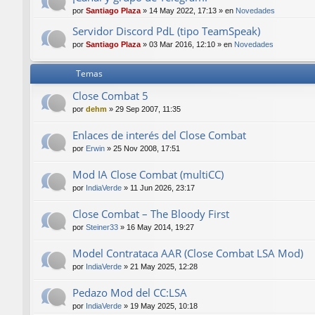
por
Santiago Plaza
»
14 May 2022, 17:13
» en
Novedades
Servidor Discord PdL (tipo TeamSpeak)
por
Santiago Plaza
»
03 Mar 2016, 12:10
» en
Novedades
Temas
Close Combat 5
por
dehm
»
29 Sep 2007, 11:35
Enlaces de interés del Close Combat
por
Erwin
»
25 Nov 2008, 17:51
Mod IA Close Combat (multiCC)
por
IndiaVerde
»
11 Jun 2026, 23:17
Close Combat – The Bloody First
por
Steiner33
»
16 May 2014, 19:27
Model Contrataca AAR (Close Combat LSA Mod)
por
IndiaVerde
»
21 May 2025, 12:28
Pedazo Mod del CC:LSA
por
IndiaVerde
»
19 May 2025, 10:18