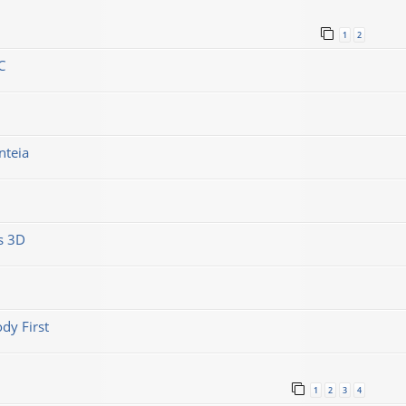
1
2
C
nteia
s 3D
dy First
1
2
3
4