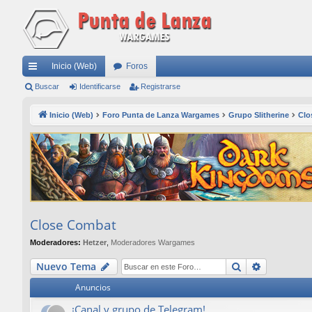
Inicio (Web)
Foros
nl
Buscar
Identificarse
Registrarse
ac
Inicio (Web)
Foro Punta de Lanza Wargames
Grupo Slitherine
Clo
es
rá
pi
do
s
Close Combat
Moderadores:
Hetzer
,
Moderadores Wargames
Buscar
Búsqueda
Nuevo Tema
Anuncios
¡Canal y grupo de Telegram!