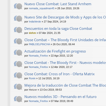
Nuevo Close Combat: Last Stand Arnhem
por
nomada_squadman45
»
28 Jun 2010, 19:26
Nuevo Site de Descargas de Mods y Apps de los C
por
IndiaVerde
»
27 Sep 2024, 14:19
Descuentos en toda la saga Close Combat
por
dehm
»
07 Abr 2024, 21:35
Close Combat – The Bloody First Unidades de Infa
por
PABLOELPINCHA
»
26 Oct 2020, 06:44
Actualización de Firefight en progreso
por
Nomada_Firefox
»
22 Ago 2015, 12:20
Close Combat - The Bloody First - Nuevos modelo
por
Nomada_Firefox
»
12 Abr 2020, 22:17
Close Combat: Cross of Iron - Oferta Matrix
por
Ronin
»
12 Jul 2015, 16:19
Mejora de la traducción de Close Combat The Bloo
por
Hetzer
»
13 Oct 2019, 09:53
Nuevos modelos 3D - Pensando en el futuro
por
Nomada_Firefox
»
07 Mar 2019, 09:49