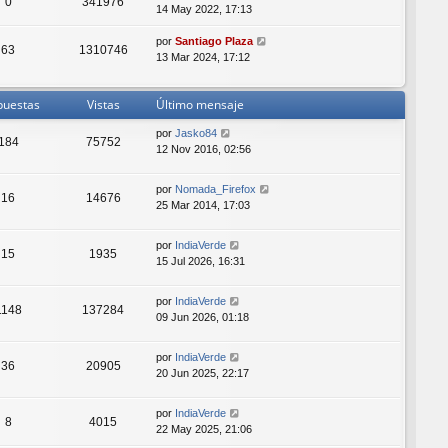
0
341976
14 May 2022, 17:13
por
Santiago Plaza
63
1310746
13 Mar 2024, 17:12
puestas
Vistas
Último mensaje
por
Jasko84
184
75752
12 Nov 2016, 02:56
por
Nomada_Firefox
16
14676
25 Mar 2014, 17:03
por
IndiaVerde
15
1935
15 Jul 2026, 16:31
por
IndiaVerde
1148
137284
09 Jun 2026, 01:18
por
IndiaVerde
36
20905
20 Jun 2025, 22:17
por
IndiaVerde
8
4015
22 May 2025, 21:06