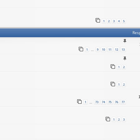
1
2
3
4
5
Res
1
9
10
11
12
13
…
1
2
1
2
1
73
74
75
76
77
…
1
2
3