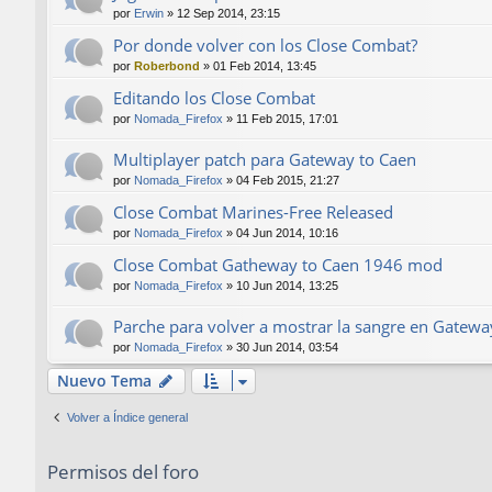
por
Erwin
»
12 Sep 2014, 23:15
Por donde volver con los Close Combat?
por
Roberbond
»
01 Feb 2014, 13:45
Editando los Close Combat
por
Nomada_Firefox
»
11 Feb 2015, 17:01
Multiplayer patch para Gateway to Caen
por
Nomada_Firefox
»
04 Feb 2015, 21:27
Close Combat Marines-Free Released
por
Nomada_Firefox
»
04 Jun 2014, 10:16
Close Combat Gatheway to Caen 1946 mod
por
Nomada_Firefox
»
10 Jun 2014, 13:25
Parche para volver a mostrar la sangre en Gatewa
por
Nomada_Firefox
»
30 Jun 2014, 03:54
Nuevo Tema
Volver a Índice general
Permisos del foro