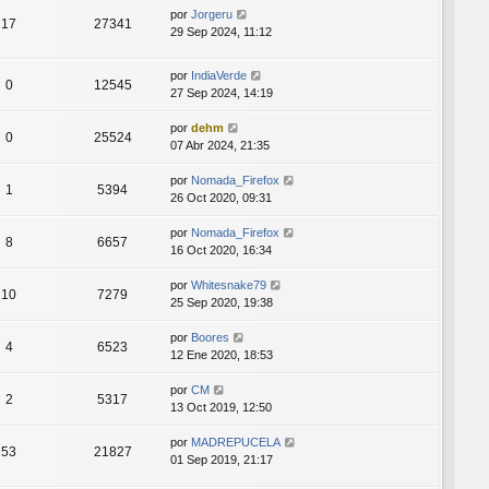
por
Jorgeru
17
27341
29 Sep 2024, 11:12
por
IndiaVerde
0
12545
27 Sep 2024, 14:19
por
dehm
0
25524
07 Abr 2024, 21:35
por
Nomada_Firefox
1
5394
26 Oct 2020, 09:31
por
Nomada_Firefox
8
6657
16 Oct 2020, 16:34
por
Whitesnake79
10
7279
25 Sep 2020, 19:38
por
Boores
4
6523
12 Ene 2020, 18:53
por
CM
2
5317
13 Oct 2019, 12:50
por
MADREPUCELA
53
21827
01 Sep 2019, 21:17