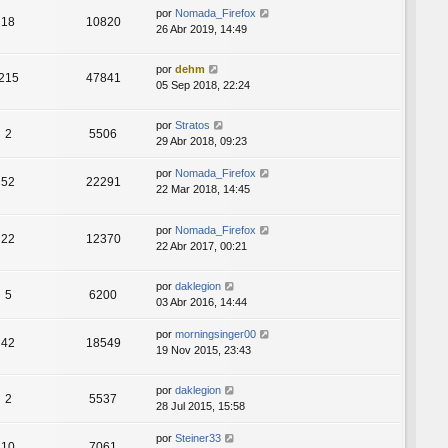
por
Nomada_Firefox
18
10820
26 Abr 2019, 14:49
por
dehm
215
47841
05 Sep 2018, 22:24
por
Stratos
2
5506
29 Abr 2018, 09:23
por
Nomada_Firefox
52
22291
22 Mar 2018, 14:45
por
Nomada_Firefox
22
12370
22 Abr 2017, 00:21
por
daklegion
5
6200
03 Abr 2016, 14:44
por
morningsinger00
42
18549
19 Nov 2015, 23:43
por
daklegion
2
5537
28 Jul 2015, 15:58
por
Steiner33
10
7061