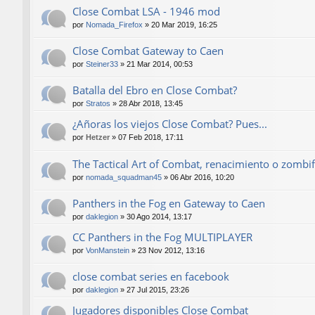
Close Combat LSA - 1946 mod
por
Nomada_Firefox
»
20 Mar 2019, 16:25
Close Combat Gateway to Caen
por
Steiner33
»
21 Mar 2014, 00:53
Batalla del Ebro en Close Combat?
por
Stratos
»
28 Abr 2018, 13:45
¿Añoras los viejos Close Combat? Pues...
por
Hetzer
»
07 Feb 2018, 17:11
The Tactical Art of Combat, renacimiento o zombif
por
nomada_squadman45
»
06 Abr 2016, 10:20
Panthers in the Fog en Gateway to Caen
por
daklegion
»
30 Ago 2014, 13:17
CC Panthers in the Fog MULTIPLAYER
por
VonManstein
»
23 Nov 2012, 13:16
close combat series en facebook
por
daklegion
»
27 Jul 2015, 23:26
Jugadores disponibles Close Combat