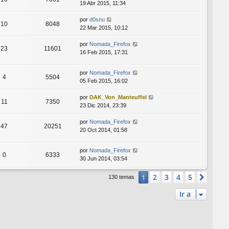
19 Abr 2015, 11:34
por
d0snu
10
8048
22 Mar 2015, 10:12
por
Nomada_Firefox
23
11601
16 Feb 2015, 17:31
por
Nomada_Firefox
4
5504
05 Feb 2015, 16:02
por
DAK_Von_Manteuffel
11
7350
23 Dic 2014, 23:39
por
Nomada_Firefox
47
20251
20 Oct 2014, 01:58
por
Nomada_Firefox
0
6333
30 Jun 2014, 03:54
2
3
4
5
1
Sigui
130 temas
Ir a