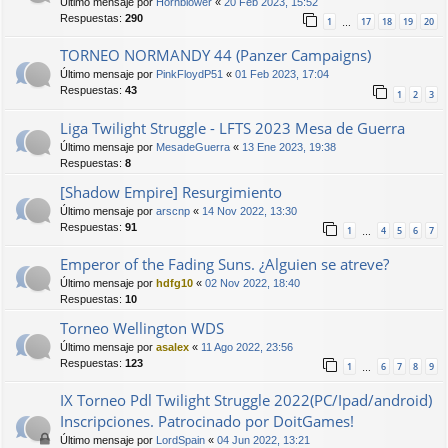
Último mensaje por
Hornblower
«
20 Feb 2023, 15:52
Respuestas:
290
1
17
18
19
20
…
TORNEO NORMANDY 44 (Panzer Campaigns)
Último mensaje por
PinkFloydP51
«
01 Feb 2023, 17:04
Respuestas:
43
1
2
3
Liga Twilight Struggle - LFTS 2023 Mesa de Guerra
Último mensaje por
MesadeGuerra
«
13 Ene 2023, 19:38
Respuestas:
8
[Shadow Empire] Resurgimiento
Último mensaje por
arscnp
«
14 Nov 2022, 13:30
Respuestas:
91
1
4
5
6
7
…
Emperor of the Fading Suns. ¿Alguien se atreve?
Último mensaje por
hdfg10
«
02 Nov 2022, 18:40
Respuestas:
10
Torneo Wellington WDS
Último mensaje por
asalex
«
11 Ago 2022, 23:56
Respuestas:
123
1
6
7
8
9
…
IX Torneo Pdl Twilight Struggle 2022(PC/Ipad/android)
Inscripciones. Patrocinado por DoitGames!
Último mensaje por
LordSpain
«
04 Jun 2022, 13:21