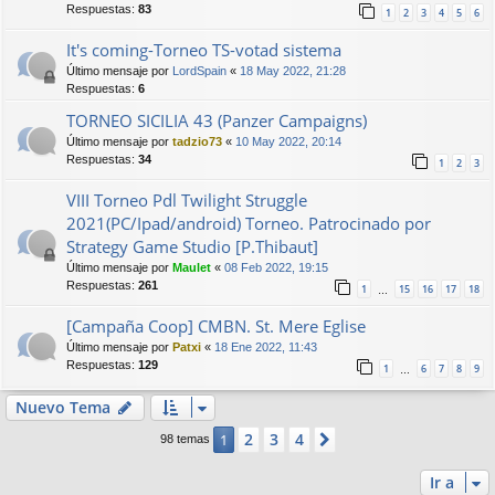
Respuestas:
83
1
2
3
4
5
6
It's coming-Torneo TS-votad sistema
Último mensaje por
LordSpain
«
18 May 2022, 21:28
Respuestas:
6
TORNEO SICILIA 43 (Panzer Campaigns)
Último mensaje por
tadzio73
«
10 May 2022, 20:14
Respuestas:
34
1
2
3
VIII Torneo Pdl Twilight Struggle
2021(PC/Ipad/android) Torneo. Patrocinado por
Strategy Game Studio [P.Thibaut]
Último mensaje por
Maulet
«
08 Feb 2022, 19:15
Respuestas:
261
1
15
16
17
18
…
[Campaña Coop] CMBN. St. Mere Eglise
Último mensaje por
Patxi
«
18 Ene 2022, 11:43
Respuestas:
129
1
6
7
8
9
…
Nuevo Tema
2
3
4
1
Siguiente
98 temas
Ir a