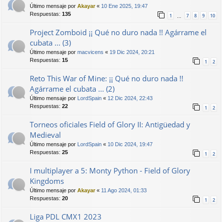
Último mensaje por
Akayar
«
10 Ene 2025, 19:47
Respuestas:
135
1
7
8
9
10
…
Project Zomboid ¡¡ Qué no duro nada !! Agárrame el
cubata ... (3)
Último mensaje por
macvicens
«
19 Dic 2024, 20:21
Respuestas:
15
1
2
Reto This War of Mine: ¡¡ Qué no duro nada !!
Agárrame el cubata ... (2)
Último mensaje por
LordSpain
«
12 Dic 2024, 22:43
Respuestas:
22
1
2
Torneos oficiales Field of Glory II: Antigüedad y
Medieval
Último mensaje por
LordSpain
«
10 Dic 2024, 19:47
Respuestas:
25
1
2
I multiplayer a 5: Monty Python - Field of Glory
Kingdoms
Último mensaje por
Akayar
«
11 Ago 2024, 01:33
Respuestas:
20
1
2
Liga PDL CMX1 2023