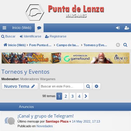
Inicio (Web)
nl
Buscar
Identificarse
or
Registrarse
de
eg
B
ac
Inicio (Web)
os
Foro Punta de Lanza Wargames
Campo de batalla
Torneos y Eventos
nti
ist
u
es
fic
ra
s
rá
ar
rs
c
Torneos y Eventos
a
pi
se
e
r
Moderador:
Moderadores Wargames
do
Buscar
Búsqueda avan
Nuevo Tema
s
2
3
4
1
Siguiente
98 temas
Anuncios
¡Canal y grupo de Telegram!
Último mensaje por
Santiago Plaza
«
14 May 2022, 17:13
Publicado en
Novedades