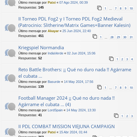
Último mensaje por
Patxi
«
07 Ago 2024, 00:39
Respuestas:
145
1
7
8
9
10
…
II Torneo PDL Fog2 y I Torneo PDL Fog2 Medieval
(Patrocinio: Slitherine/Matrix Games+Banner Kalesin)
Último mensaje por
Akayar
«
25 Jun 2024, 22:40
Respuestas:
451
1
28
29
30
31
…
Kriegspiel Normandia
Último mensaje por
IndiaVerde
«
02 Jun 2024, 15:06
Respuestas:
52
1
2
3
4
Reto Battle Brothers: ¡¡ Qué no duro nada !! Agárrame
el cubata ...
Último mensaje por
Basurde
«
14 May 2024, 17:56
Respuestas:
139
1
7
8
9
10
…
Football Manager 2024 ¡¡ Qué no duro nada !!
Agárrame el cubata ... (4)
Último mensaje por
LordSpain
«
14 May 2024, 13:30
Respuestas:
41
1
2
3
II PDL COMBAT MISSION VIEJUNA CAMPAIGN
Último mensaje por
Patxi
«
15 Abr 2024, 01:44
Respuestas:
363