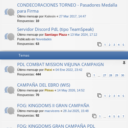
CONDECORACIONES TORNEO - Pasadores Medalla
para Firma
Último mensaje por
Kalesin
«
27 Mar 2017, 14:47
Respuestas:
10
Servidor Discord PdL (tipo TeamSpeak)
Último mensaje por
Santiago Plaza
«
13 Mar 2024, 17:12
Publicado en
Novedades
Respuestas:
63
1
2
3
4
5
Temas
PDL COMBAT MISSION VIEJUNA CAMPAIGN
Último mensaje por
Patxi
«
04 Ene 2022, 23:42
Respuestas:
444
1
27
28
29
30
…
CAMPAÑA DEL EBRO (WIS)
Último mensaje por
Piteas
«
14 May 2026, 14:52
Respuestas:
70
1
2
3
4
5
FOG: KINGDOMS II GRAN CAMPAÑA
Último mensaje por
macvicens
«
28 Jul 2025, 15:48
Respuestas:
92
1
4
5
6
7
…
FOG: KINGDOMS GRAN CAMPAÑA PDL