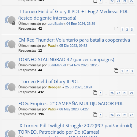
1
22
23
24
25
…
II Torneo Field of Glory II PDL + I Fog2 Medieval PDL
(testeo de gente interesada)
Último mensaje por
LordSpain
«
04 Ene 2024, 23:39
Respuestas:
42
1
2
3
CM Red Thunder: Voluntario para batalla cooperativa
Último mensaje por
Patxi
«
05 Dic 2023, 09:53
Respuestas:
12
TORNEO STALINGRAD 42 (panzer campaigns)
Último mensaje por
JuanManuel
«
24 Nov 2023, 18:25
Respuestas:
44
1
2
3
I Torneo Field of Glory II PDL
Último mensaje por
Breogan
«
25 Jul 2023, 18:24
Respuestas:
432
1
26
27
28
29
…
FOG: Empires -2ª CAMPAÑA MULTIJUGADOR PDL
Último mensaje por
Patxi
«
06 May 2023, 04:27
Respuestas:
396
1
24
25
26
27
…
IX Torneo Pdl Twilight Struggle 2022(PC/Ipad/android)
TORNEO. Patrocinado por DoitGames!