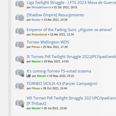
Liga Twilight Struggle - LFTS 2023 Mesa de Guerra
por
MesadeGuerra
»
01 Dic 2022, 19:01
[Shadow Empire] Resurgimiento
por
Bender
»
13 Abr 2021, 14:28
Emperor of the Fading Suns. ¿Alguien se atreve?
por
Roberbond
»
16 Abr 2021, 12:34
Torneo Wellington WDS
por
Piteas
»
25 Nov 2021, 17:28
IX Torneo Pdl Twilight Struggle 2022(PC/Ipad/and
por
Maulet
»
18 May 2022, 14:50
It's coming-Torneo TS-votad sistema
por
Maulet
»
03 May 2022, 23:22
TORNEO SICILIA 43 (Panzer Campaigns)
por
Piteas
»
28 Oct 2021, 15:44
VIII Torneo Pdl Twilight Struggle 2021(PC/Ipad/a
[P.Thibaut]
por
Maulet
»
05 Jul 2021, 22:00