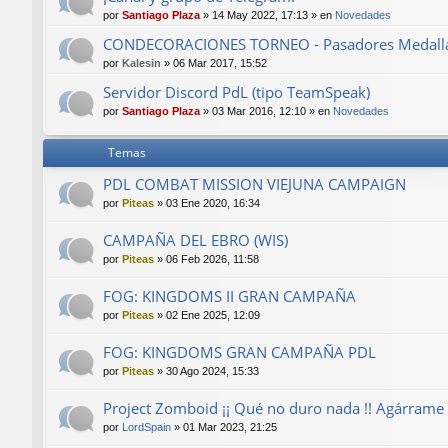
por
Santiago Plaza
»
14 May 2022, 17:13
» en
Novedades
CONDECORACIONES TORNEO - Pasadores Medalla
por
Kalesin
»
06 Mar 2017, 15:52
Servidor Discord PdL (tipo TeamSpeak)
por
Santiago Plaza
»
03 Mar 2016, 12:10
» en
Novedades
Temas
PDL COMBAT MISSION VIEJUNA CAMPAIGN
por
Piteas
»
03 Ene 2020, 16:34
CAMPAÑA DEL EBRO (WIS)
por
Piteas
»
06 Feb 2026, 11:58
FOG: KINGDOMS II GRAN CAMPAÑA
por
Piteas
»
02 Ene 2025, 12:09
FOG: KINGDOMS GRAN CAMPAÑA PDL
por
Piteas
»
30 Ago 2024, 15:33
Project Zomboid ¡¡ Qué no duro nada !! Agárrame el
por
LordSpain
»
01 Mar 2023, 21:25