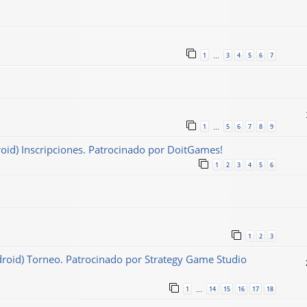
1
3
4
5
6
7
…
1
5
6
7
8
9
…
roid) Inscripciones. Patrocinado por DoitGames!
1
2
3
4
5
6
1
2
3
ndroid) Torneo. Patrocinado por Strategy Game Studio
1
14
15
16
17
18
…