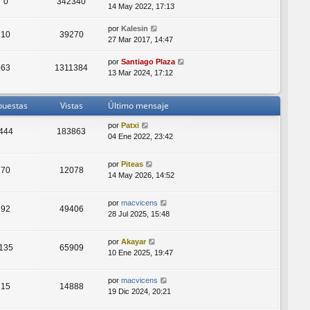
0
342340
14 May 2022, 17:13
por
Kalesin
10
39270
27 Mar 2017, 14:47
por
Santiago Plaza
63
1311384
13 Mar 2024, 17:12
puestas
Vistas
Último mensaje
por
Patxi
444
183863
04 Ene 2022, 23:42
por
Piteas
70
12078
14 May 2026, 14:52
por
macvicens
92
49406
28 Jul 2025, 15:48
por
Akayar
135
65909
10 Ene 2025, 19:47
por
macvicens
15
14888
19 Dic 2024, 20:21