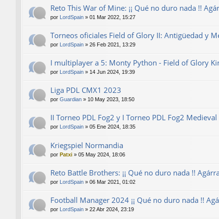
Reto This War of Mine: ¡¡ Qué no duro nada !! Agárr
por
LordSpain
»
01 Mar 2022, 15:27
Torneos oficiales Field of Glory II: Antigüedad y M
por
LordSpain
»
26 Feb 2021, 13:29
I multiplayer a 5: Monty Python - Field of Glory 
por
LordSpain
»
14 Jun 2024, 19:39
Liga PDL CMX1 2023
por
Guardian
»
10 May 2023, 18:50
II Torneo PDL Fog2 y I Torneo PDL Fog2 Medieval 
por
LordSpain
»
05 Ene 2024, 18:35
Kriegspiel Normandia
por
Patxi
»
05 May 2024, 18:06
Reto Battle Brothers: ¡¡ Qué no duro nada !! Agárra
por
LordSpain
»
06 Mar 2021, 01:02
Football Manager 2024 ¡¡ Qué no duro nada !! Agár
por
LordSpain
»
22 Abr 2024, 23:19