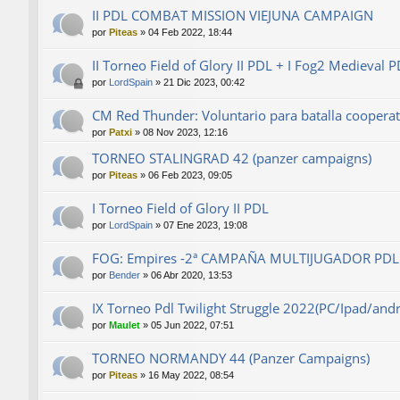
II PDL COMBAT MISSION VIEJUNA CAMPAIGN
por
Piteas
»
04 Feb 2022, 18:44
II Torneo Field of Glory II PDL + I Fog2 Medieval P
por
LordSpain
»
21 Dic 2023, 00:42
CM Red Thunder: Voluntario para batalla cooperat
por
Patxi
»
08 Nov 2023, 12:16
TORNEO STALINGRAD 42 (panzer campaigns)
por
Piteas
»
06 Feb 2023, 09:05
I Torneo Field of Glory II PDL
por
LordSpain
»
07 Ene 2023, 19:08
FOG: Empires -2ª CAMPAÑA MULTIJUGADOR PDL
por
Bender
»
06 Abr 2020, 13:53
IX Torneo Pdl Twilight Struggle 2022(PC/Ipad/an
por
Maulet
»
05 Jun 2022, 07:51
TORNEO NORMANDY 44 (Panzer Campaigns)
por
Piteas
»
16 May 2022, 08:54