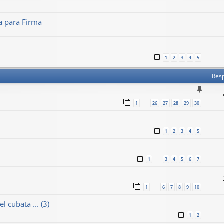
 para Firma
1
2
3
4
5
Res
1
26
27
28
29
30
…
1
2
3
4
5
1
3
4
5
6
7
…
1
6
7
8
9
10
…
 cubata ... (3)
1
2