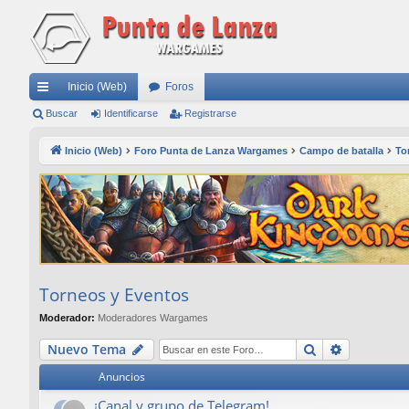
Inicio (Web)
Foros
nl
Buscar
Identificarse
Registrarse
ac
Inicio (Web)
Foro Punta de Lanza Wargames
Campo de batalla
To
es
rá
pi
do
s
Torneos y Eventos
Moderador:
Moderadores Wargames
Buscar
Búsqueda
Nuevo Tema
Anuncios
¡Canal y grupo de Telegram!