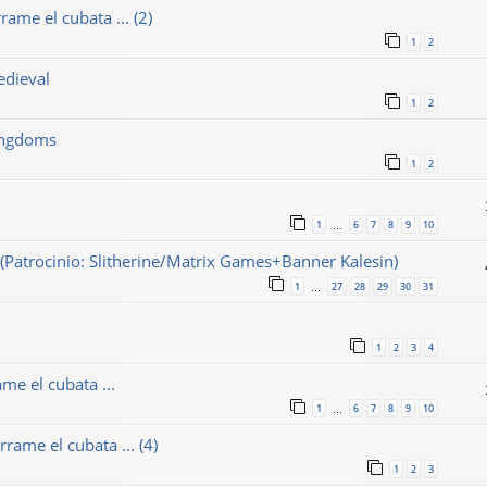
ame el cubata ... (2)
1
2
edieval
1
2
Kingdoms
1
2
1
6
7
8
9
10
…
(Patrocinio: Slitherine/Matrix Games+Banner Kalesin)
1
27
28
29
30
31
…
1
2
3
4
me el cubata ...
1
6
7
8
9
10
…
rame el cubata ... (4)
1
2
3