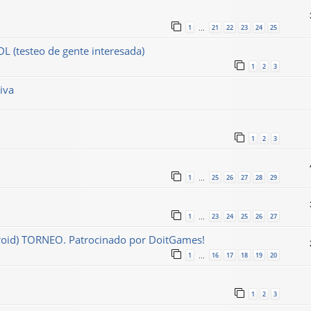
1
21
22
23
24
25
…
DL (testeo de gente interesada)
1
2
3
iva
1
2
3
1
25
26
27
28
29
…
1
23
24
25
26
27
…
droid) TORNEO. Patrocinado por DoitGames!
1
16
17
18
19
20
…
1
2
3