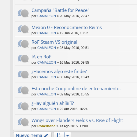
Campaña "Battle for Peace"
por
CAMALEON
»
20 May 2016, 22:47
Misión 0 - Reconocimiento Reims
por
CAMALEON
»
12 Jun 2016, 10:52
RoF Steam VS original
por
CAMALEON
»
28 May 2016, 09:51
IA en RoF
por
CAMALEON
»
16 May 2016, 09:55
¿Hacemos algo este finde?
por
CAMALEON
»
06 May 2016, 13:43
Esta noche Coop online de entrenamiento.
por
CAMALEON
»
02 May 2016, 15:55
¿Hay alguién ahíííííí?
por
CAMALEON
»
22 Abr 2016, 16:24
Wings over Flanders Fields vs. Rise of Flight
por
Roberbond
»
13 Ago 2015, 17:00
Nuevo Tema