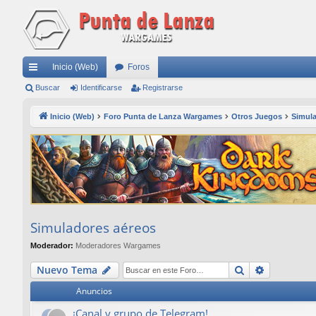
Inicio (Web)
Foros
nl
Buscar
Identificarse
Registrarse
ac
Inicio (Web)
Foro Punta de Lanza Wargames
Otros Juegos
Simul
es
rá
pi
do
s
Simuladores aéreos
Moderador:
Moderadores Wargames
Buscar
Búsqueda
Nuevo Tema
Anuncios
¡Canal y grupo de Telegram!