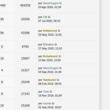
por
SilverDragon
1488
463358
03 Ago 2026, 01:34
por
CM
30
29203
07 Jul 2025, 08:32
por
Hollywood
58
41096
23 May 2022, 11:52
por
BShaftoe
2
8780
27 May 2020, 13:10
por
Roberbond
10
15657
12 Abr 2020, 14:59
por
SilverDragon
4
11317
04 Sep 2019, 01:34
por
Tamburini
6
15246
08 Feb 2019, 09:02
por
Torin
6
17142
19 Nov 2018, 01:59
por
cezeta
19
25168
01 Sep 2018, 18:07