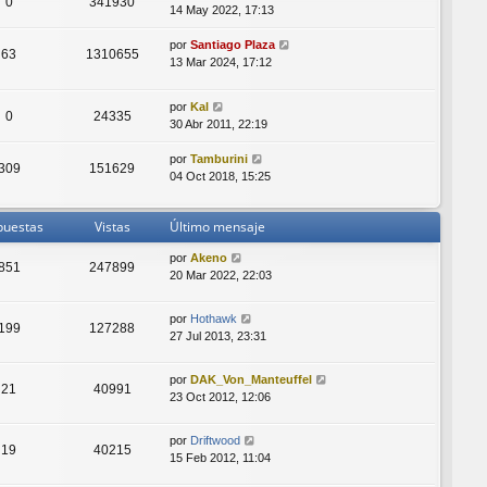
0
341930
14 May 2022, 17:13
por
Santiago Plaza
63
1310655
13 Mar 2024, 17:12
por
Kal
0
24335
30 Abr 2011, 22:19
por
Tamburini
309
151629
04 Oct 2018, 15:25
puestas
Vistas
Último mensaje
por
Akeno
851
247899
20 Mar 2022, 22:03
por
Hothawk
199
127288
27 Jul 2013, 23:31
por
DAK_Von_Manteuffel
21
40991
23 Oct 2012, 12:06
por
Driftwood
19
40215
15 Feb 2012, 11:04