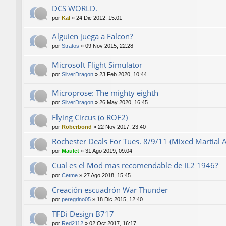
DCS WORLD.
por
Kal
»
24 Dic 2012, 15:01
Alguien juega a Falcon?
por
Stratos
»
09 Nov 2015, 22:28
Microsoft Flight Simulator
por
SilverDragon
»
23 Feb 2020, 10:44
Microprose: The mighty eighth
por
SilverDragon
»
26 May 2020, 16:45
Flying Circus (o ROF2)
por
Roberbond
»
22 Nov 2017, 23:40
Rochester Deals For Tues. 8/9/11 (Mixed Martial
por
Maulet
»
31 Ago 2019, 09:04
Cual es el Mod mas recomendable de IL2 1946?
por
Cetme
»
27 Ago 2018, 15:45
Creación escuadrón War Thunder
por
peregrino05
»
18 Dic 2015, 12:40
TFDi Design B717
por
Red2112
»
02 Oct 2017, 16:17