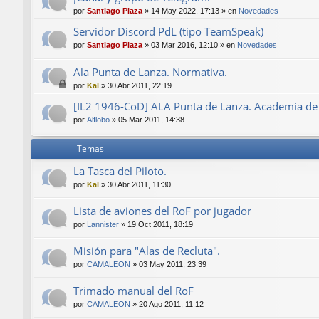
por
Santiago Plaza
»
14 May 2022, 17:13
» en
Novedades
Servidor Discord PdL (tipo TeamSpeak)
por
Santiago Plaza
»
03 Mar 2016, 12:10
» en
Novedades
Ala Punta de Lanza. Normativa.
por
Kal
»
30 Abr 2011, 22:19
[IL2 1946-CoD] ALA Punta de Lanza. Academia de
por
Alflobo
»
05 Mar 2011, 14:38
Temas
La Tasca del Piloto.
por
Kal
»
30 Abr 2011, 11:30
Lista de aviones del RoF por jugador
por
Lannister
»
19 Oct 2011, 18:19
Misión para "Alas de Recluta".
por
CAMALEON
»
03 May 2011, 23:39
Trimado manual del RoF
por
CAMALEON
»
20 Ago 2011, 11:12