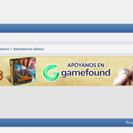
adores
Simuladores aéreos
 avanzada
Res