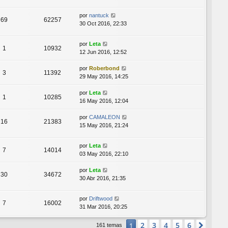
por
nantuck
69
62257
30 Oct 2016, 22:33
por
Leta
1
10932
12 Jun 2016, 12:52
por
Roberbond
3
11392
29 May 2016, 14:25
por
Leta
1
10285
16 May 2016, 12:04
por
CAMALEON
16
21383
15 May 2016, 21:24
por
Leta
7
14014
03 May 2016, 22:10
por
Leta
30
34672
30 Abr 2016, 21:35
por
Driftwood
7
16002
31 Mar 2016, 20:25
2
3
4
5
6
1
Sigui
161 temas