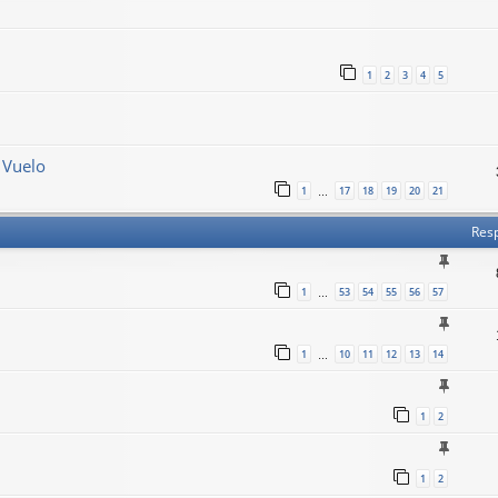
1
2
3
4
5
 Vuelo
1
17
18
19
20
21
…
Res
1
53
54
55
56
57
…
1
10
11
12
13
14
…
1
2
1
2