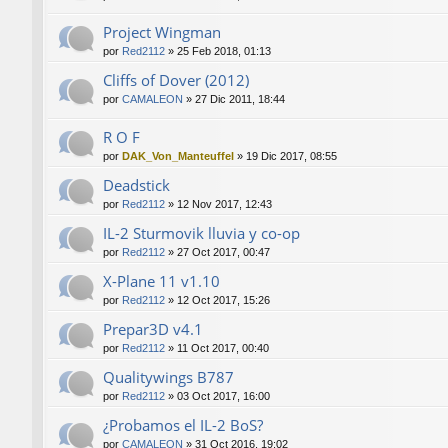
Project Wingman
por
Red2112
»
25 Feb 2018, 01:13
Cliffs of Dover (2012)
por
CAMALEON
»
27 Dic 2011, 18:44
R O F
por
DAK_Von_Manteuffel
»
19 Dic 2017, 08:55
Deadstick
por
Red2112
»
12 Nov 2017, 12:43
IL-2 Sturmovik lluvia y co-op
por
Red2112
»
27 Oct 2017, 00:47
X-Plane 11 v1.10
por
Red2112
»
12 Oct 2017, 15:26
Prepar3D v4.1
por
Red2112
»
11 Oct 2017, 00:40
Qualitywings B787
por
Red2112
»
03 Oct 2017, 16:00
¿Probamos el IL-2 BoS?
por
CAMALEON
»
31 Oct 2016, 19:02