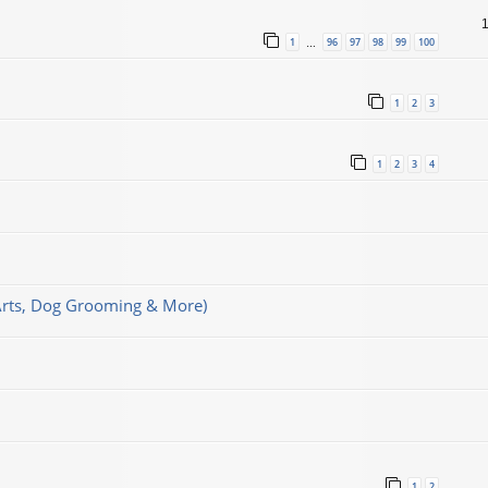
1
96
97
98
99
100
…
1
2
3
1
2
3
4
 Arts, Dog Grooming & More)
1
2