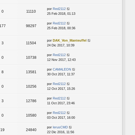
por
Red2112
0
11110
25 Feb 2018, 01:13
por
Red2112
177
98297
25 Feb 2018, 00:36
por
DAK_Von_Manteuffel
3
11504
24 Dic 2017, 10:39
por
Red2112
0
10738
12 Nov 2017, 12:43
por
CAMALEON
8
13581
30 Oct 2017, 11:37
por
Red2112
0
10256
12 Oct 2017, 15:26
por
Red2112
3
12786
11 Oct 2017, 23:46
por
Red2112
0
10580
03 Oct 2017, 16:00
por
IerusCMD
19
24840
22 Dic 2016, 11:56