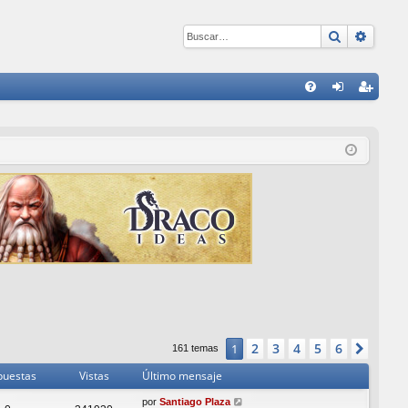
Buscar
Búsqu
E
FA
de
eg
Q
nti
ist
fic
ra
ar
rs
se
e
2
3
4
5
6
1
Sigui
161 temas
puestas
Vistas
Último mensaje
por
Santiago Plaza