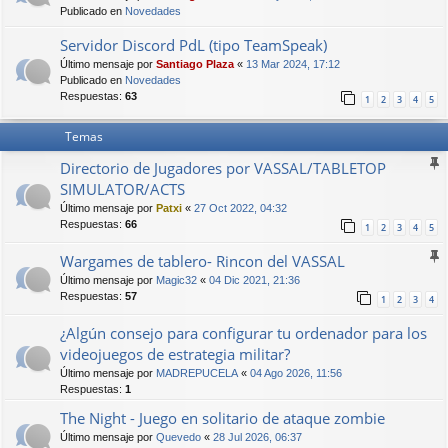
Publicado en
Novedades
Servidor Discord PdL (tipo TeamSpeak)
Último mensaje por
Santiago Plaza
«
13 Mar 2024, 17:12
Publicado en
Novedades
Respuestas:
63
1
2
3
4
5
Temas
Directorio de Jugadores por VASSAL/TABLETOP
SIMULATOR/ACTS
Último mensaje por
Patxi
«
27 Oct 2022, 04:32
Respuestas:
66
1
2
3
4
5
Wargames de tablero- Rincon del VASSAL
Último mensaje por
Magic32
«
04 Dic 2021, 21:36
Respuestas:
57
1
2
3
4
¿Algún consejo para configurar tu ordenador para los
videojuegos de estrategia militar?
Último mensaje por
MADREPUCELA
«
04 Ago 2026, 11:56
Respuestas:
1
The Night - Juego en solitario de ataque zombie
Último mensaje por
Quevedo
«
28 Jul 2026, 06:37