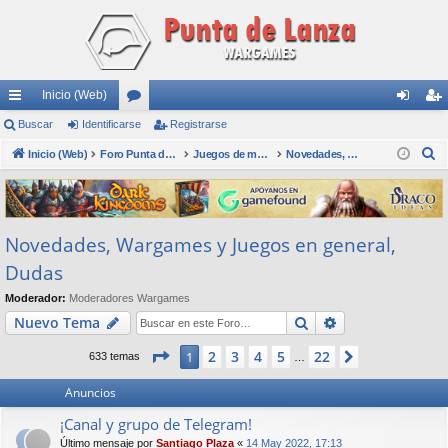
Inicio (Web)
nl
Buscar
Identificarse
or
Registrarse
de
eg
B
ac
Inicio (Web)
os
Foro Punta de Lanza Wargames
Juegos de mesa físicos y digitales
Novedades, Wargames y Juegos en general, Dudas
nti
ist
u
es
fic
ra
s
rá
ar
rs
c
Novedades, Wargames y Juegos en general,
a
pi
se
e
r
Dudas
do
Moderador:
Moderadores Wargames
s
Buscar
Búsqueda avan
Nuevo Tema
Página
1
de
22
2
3
4
5
22
1
Siguiente
633 temas
…
Anuncios
¡Canal y grupo de Telegram!
Último mensaje por
Santiago Plaza
«
14 May 2022, 17:13