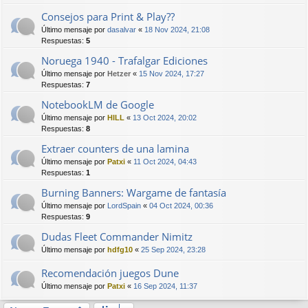
Consejos para Print & Play??
Último mensaje por
dasalvar
«
18 Nov 2024, 21:08
Respuestas:
5
Noruega 1940 - Trafalgar Ediciones
Último mensaje por
Hetzer
«
15 Nov 2024, 17:27
Respuestas:
7
NotebookLM de Google
Último mensaje por
HILL
«
13 Oct 2024, 20:02
Respuestas:
8
Extraer counters de una lamina
Último mensaje por
Patxi
«
11 Oct 2024, 04:43
Respuestas:
1
Burning Banners: Wargame de fantasía
Último mensaje por
LordSpain
«
04 Oct 2024, 00:36
Respuestas:
9
Dudas Fleet Commander Nimitz
Último mensaje por
hdfg10
«
25 Sep 2024, 23:28
Recomendación juegos Dune
Último mensaje por
Patxi
«
16 Sep 2024, 11:37