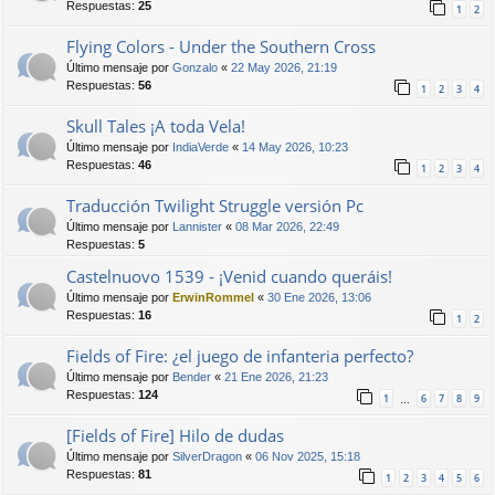
Respuestas:
25
1
2
Flying Colors - Under the Southern Cross
Último mensaje por
Gonzalo
«
22 May 2026, 21:19
Respuestas:
56
1
2
3
4
Skull Tales ¡A toda Vela!
Último mensaje por
IndiaVerde
«
14 May 2026, 10:23
Respuestas:
46
1
2
3
4
Traducción Twilight Struggle versión Pc
Último mensaje por
Lannister
«
08 Mar 2026, 22:49
Respuestas:
5
Castelnuovo 1539 - ¡Venid cuando queráis!
Último mensaje por
ErwinRommel
«
30 Ene 2026, 13:06
Respuestas:
16
1
2
Fields of Fire: ¿el juego de infanteria perfecto?
Último mensaje por
Bender
«
21 Ene 2026, 21:23
Respuestas:
124
1
6
7
8
9
…
[Fields of Fire] Hilo de dudas
Último mensaje por
SilverDragon
«
06 Nov 2025, 15:18
Respuestas:
81
1
2
3
4
5
6