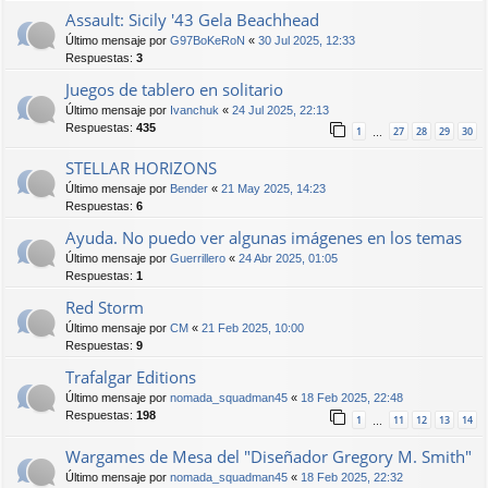
Assault: Sicily '43 Gela Beachhead
Último mensaje por
G97BoKeRoN
«
30 Jul 2025, 12:33
Respuestas:
3
Juegos de tablero en solitario
Último mensaje por
Ivanchuk
«
24 Jul 2025, 22:13
Respuestas:
435
1
27
28
29
30
…
STELLAR HORIZONS
Último mensaje por
Bender
«
21 May 2025, 14:23
Respuestas:
6
Ayuda. No puedo ver algunas imágenes en los temas
Último mensaje por
Guerrillero
«
24 Abr 2025, 01:05
Respuestas:
1
Red Storm
Último mensaje por
CM
«
21 Feb 2025, 10:00
Respuestas:
9
Trafalgar Editions
Último mensaje por
nomada_squadman45
«
18 Feb 2025, 22:48
Respuestas:
198
1
11
12
13
14
…
Wargames de Mesa del "Diseñador Gregory M. Smith"
Último mensaje por
nomada_squadman45
«
18 Feb 2025, 22:32