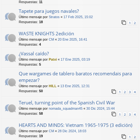
Respuestas:
11
Tapete para juegos navales?
Último mensaje por
Stratos
«
17 Feb 2025, 15:02
Respuestas:
18
1
2
WASTE KNIGHTS 2edición
Último mensaje por
CM
«
20 Ene 2025, 16:41
Respuestas:
4
¿Vassal caído?
Último mensaje por
Patxi
«
17 Ene 2025, 03:19
Respuestas:
5
Que wargames de tablero baratos recomendais para
empezar?
Último mensaje por
HILL
«
13 Ene 2025, 12:31
Respuestas:
50
1
2
3
4
Teruel, turning point of the Spanish Civil War
Último mensaje por
nomada_squadman45
«
30 Dic 2024, 15:44
Respuestas:
58
1
2
3
4
HEARTS AND MINDS: Vietnam 1965-1975 (3 edición)
Último mensaje por
CM
«
28 Dic 2024, 18:03
Respuestas:
19
1
2