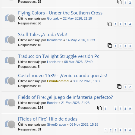
Respuestas:
25
1
2
Flying Colors - Under the Southern Cross
Último mensaje por
Gonzalo
«
22 May 2026, 21:19
Respuestas:
56
1
2
3
4
Skull Tales ¡A toda Vela!
Último mensaje por
IndiaVerde
«
14 May 2026, 10:23
Respuestas:
46
1
2
3
4
Traducción Twilight Struggle versión Pc
Último mensaje por
Lannister
«
08 Mar 2026, 22:49
Respuestas:
5
Castelnuovo 1539 - ¡Venid cuando queráis!
Último mensaje por
ErwinRommel
«
30 Ene 2026, 13:06
Respuestas:
16
1
2
Fields of Fire: ¿el juego de infanteria perfecto?
Último mensaje por
Bender
«
21 Ene 2026, 21:23
Respuestas:
124
1
6
7
8
9
…
[Fields of Fire] Hilo de dudas
Último mensaje por
SilverDragon
«
06 Nov 2025, 15:18
Respuestas:
81
1
2
3
4
5
6