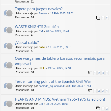
Respuestas:
11
Tapete para juegos navales?
Último mensaje por
Stratos
«
17 Feb 2025, 15:02
Respuestas:
18
1
2
WASTE KNIGHTS 2edición
Último mensaje por
CM
«
20 Ene 2025, 16:41
Respuestas:
4
¿Vassal caído?
Último mensaje por
Patxi
«
17 Ene 2025, 03:19
Respuestas:
5
Que wargames de tablero baratos recomendais para
empezar?
Último mensaje por
HILL
«
13 Ene 2025, 12:31
Respuestas:
50
1
2
3
4
Teruel, turning point of the Spanish Civil War
Último mensaje por
nomada_squadman45
«
30 Dic 2024, 15:44
Respuestas:
58
1
2
3
4
HEARTS AND MINDS: Vietnam 1965-1975 (3 edición)
Último mensaje por
CM
«
28 Dic 2024, 18:03
Respuestas:
19
1
2