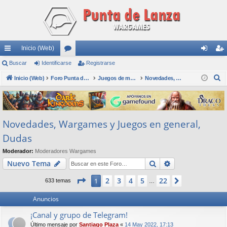
Inicio (Web)
nl
Buscar
Identificarse
or
Registrarse
de
eg
B
ac
Inicio (Web)
os
Foro Punta de Lanza Wargames
Juegos de mesa físicos y digitales
Novedades, Wargames y Juegos en general, Dudas
nti
ist
u
es
fic
ra
s
rá
ar
rs
c
Novedades, Wargames y Juegos en general,
a
pi
se
e
r
Dudas
do
Moderador:
Moderadores Wargames
s
Buscar
Búsqueda avan
Nuevo Tema
Página
1
de
22
2
3
4
5
22
1
Siguiente
633 temas
…
Anuncios
¡Canal y grupo de Telegram!
Último mensaje por
Santiago Plaza
«
14 May 2022, 17:13