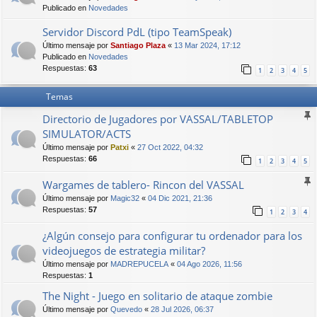
Publicado en
Novedades
Servidor Discord PdL (tipo TeamSpeak)
Último mensaje por
Santiago Plaza
«
13 Mar 2024, 17:12
Publicado en
Novedades
Respuestas:
63
1
2
3
4
5
Temas
Directorio de Jugadores por VASSAL/TABLETOP
SIMULATOR/ACTS
Último mensaje por
Patxi
«
27 Oct 2022, 04:32
Respuestas:
66
1
2
3
4
5
Wargames de tablero- Rincon del VASSAL
Último mensaje por
Magic32
«
04 Dic 2021, 21:36
Respuestas:
57
1
2
3
4
¿Algún consejo para configurar tu ordenador para los
videojuegos de estrategia militar?
Último mensaje por
MADREPUCELA
«
04 Ago 2026, 11:56
Respuestas:
1
The Night - Juego en solitario de ataque zombie
Último mensaje por
Quevedo
«
28 Jul 2026, 06:37