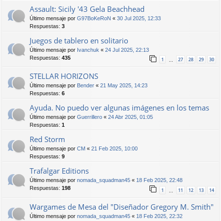
Assault: Sicily '43 Gela Beachhead
Último mensaje por
G97BoKeRoN
«
30 Jul 2025, 12:33
Respuestas:
3
Juegos de tablero en solitario
Último mensaje por
Ivanchuk
«
24 Jul 2025, 22:13
Respuestas:
435
1
27
28
29
30
…
STELLAR HORIZONS
Último mensaje por
Bender
«
21 May 2025, 14:23
Respuestas:
6
Ayuda. No puedo ver algunas imágenes en los temas
Último mensaje por
Guerrillero
«
24 Abr 2025, 01:05
Respuestas:
1
Red Storm
Último mensaje por
CM
«
21 Feb 2025, 10:00
Respuestas:
9
Trafalgar Editions
Último mensaje por
nomada_squadman45
«
18 Feb 2025, 22:48
Respuestas:
198
1
11
12
13
14
…
Wargames de Mesa del "Diseñador Gregory M. Smith"
Último mensaje por
nomada_squadman45
«
18 Feb 2025, 22:32