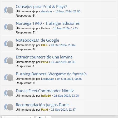
Consejos para Print & Play??
Último mensaje por
dasalvar
«
18 Nov 2024, 21:08
Respuestas:
5
Noruega 1940 - Trafalgar Ediciones
Último mensaje por
Hetzer
«
15 Nov 2024, 17:27
Respuestas:
7
NotebookLM de Google
Último mensaje por
HILL
«
13 Oct 2024, 20:02
Respuestas:
8
Extraer counters de una lamina
Último mensaje por
Patxi
«
11 Oct 2024, 04:43
Respuestas:
1
Burning Banners: Wargame de fantasía
Último mensaje por
LordSpain
«
04 Oct 2024, 00:36
Respuestas:
9
Dudas Fleet Commander Nimitz
Último mensaje por
hdfg10
«
25 Sep 2024, 23:28
Recomendación juegos Dune
Último mensaje por
Patxi
«
16 Sep 2024, 11:37