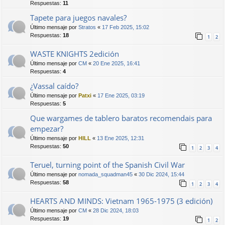
Respuestas:
11
Tapete para juegos navales?
Último mensaje por
Stratos
«
17 Feb 2025, 15:02
Respuestas:
18
1
2
WASTE KNIGHTS 2edición
Último mensaje por
CM
«
20 Ene 2025, 16:41
Respuestas:
4
¿Vassal caído?
Último mensaje por
Patxi
«
17 Ene 2025, 03:19
Respuestas:
5
Que wargames de tablero baratos recomendais para
empezar?
Último mensaje por
HILL
«
13 Ene 2025, 12:31
Respuestas:
50
1
2
3
4
Teruel, turning point of the Spanish Civil War
Último mensaje por
nomada_squadman45
«
30 Dic 2024, 15:44
Respuestas:
58
1
2
3
4
HEARTS AND MINDS: Vietnam 1965-1975 (3 edición)
Último mensaje por
CM
«
28 Dic 2024, 18:03
Respuestas:
19
1
2