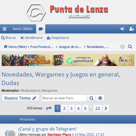
Inicio (Web)
nl
Buscar
Identificarse
or
Registrarse
de
eg
B
ac
Inicio (Web)
os
Foro Punta de Lanza Wargames
Juegos de mesa físicos y digitales
Novedades, Wargames y Juegos en general, Dudas
nti
ist
u
es
fic
ra
s
rá
ar
rs
c
Novedades, Wargames y Juegos en general,
a
pi
se
e
r
Dudas
do
Moderador:
Moderadores Wargames
s
Buscar
Búsqueda avan
Nuevo Tema
Página
1
de
22
2
3
4
5
22
1
Siguiente
633 temas
…
Anuncios
¡Canal y grupo de Telegram!
Último mensaje por
Santiago Plaza
«
14 May 2022, 17:13