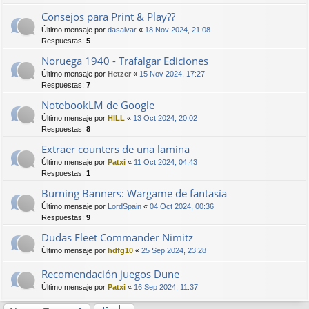
Consejos para Print & Play??
Último mensaje por
dasalvar
«
18 Nov 2024, 21:08
Respuestas:
5
Noruega 1940 - Trafalgar Ediciones
Último mensaje por
Hetzer
«
15 Nov 2024, 17:27
Respuestas:
7
NotebookLM de Google
Último mensaje por
HILL
«
13 Oct 2024, 20:02
Respuestas:
8
Extraer counters de una lamina
Último mensaje por
Patxi
«
11 Oct 2024, 04:43
Respuestas:
1
Burning Banners: Wargame de fantasía
Último mensaje por
LordSpain
«
04 Oct 2024, 00:36
Respuestas:
9
Dudas Fleet Commander Nimitz
Último mensaje por
hdfg10
«
25 Sep 2024, 23:28
Recomendación juegos Dune
Último mensaje por
Patxi
«
16 Sep 2024, 11:37