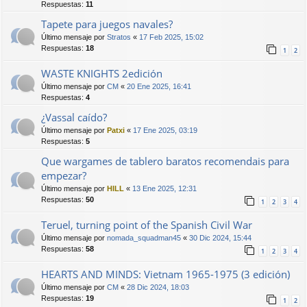
Respuestas:
11
Tapete para juegos navales?
Último mensaje por
Stratos
«
17 Feb 2025, 15:02
Respuestas:
18
1
2
WASTE KNIGHTS 2edición
Último mensaje por
CM
«
20 Ene 2025, 16:41
Respuestas:
4
¿Vassal caído?
Último mensaje por
Patxi
«
17 Ene 2025, 03:19
Respuestas:
5
Que wargames de tablero baratos recomendais para
empezar?
Último mensaje por
HILL
«
13 Ene 2025, 12:31
Respuestas:
50
1
2
3
4
Teruel, turning point of the Spanish Civil War
Último mensaje por
nomada_squadman45
«
30 Dic 2024, 15:44
Respuestas:
58
1
2
3
4
HEARTS AND MINDS: Vietnam 1965-1975 (3 edición)
Último mensaje por
CM
«
28 Dic 2024, 18:03
Respuestas:
19
1
2