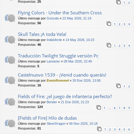
Respuestas:
25
1
2
Flying Colors - Under the Southern Cross
Último mensaje por
Gonzalo
«
22 May 2026, 21:19
Respuestas:
56
1
2
3
4
Skull Tales ¡A toda Vela!
Último mensaje por
IndiaVerde
«
14 May 2026, 10:23
Respuestas:
46
1
2
3
4
Traducción Twilight Struggle versión Pc
Último mensaje por
Lannister
«
08 Mar 2026, 22:49
Respuestas:
5
Castelnuovo 1539 - ¡Venid cuando queráis!
Último mensaje por
ErwinRommel
«
30 Ene 2026, 13:06
Respuestas:
16
1
2
Fields of Fire: ¿el juego de infanteria perfecto?
Último mensaje por
Bender
«
21 Ene 2026, 21:23
Respuestas:
124
1
6
7
8
9
…
[Fields of Fire] Hilo de dudas
Último mensaje por
SilverDragon
«
06 Nov 2025, 15:18
Respuestas:
81
1
2
3
4
5
6