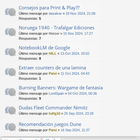
Consejos para Print & Play??
Último mensaje por
dasalvar
«
18 Nov 2024, 21:08
Respuestas:
5
Noruega 1940 - Trafalgar Ediciones
Último mensaje por
Hetzer
«
15 Nov 2024, 17:27
Respuestas:
7
NotebookLM de Google
Último mensaje por
HILL
«
13 Oct 2024, 20:02
Respuestas:
8
Extraer counters de una lamina
Último mensaje por
Patxi
«
11 Oct 2024, 04:43
Respuestas:
1
Burning Banners: Wargame de fantasía
Último mensaje por
LordSpain
«
04 Oct 2024, 00:36
Respuestas:
9
Dudas Fleet Commander Nimitz
Último mensaje por
hdfg10
«
25 Sep 2024, 23:28
Recomendación juegos Dune
Último mensaje por
Patxi
«
16 Sep 2024, 11:37