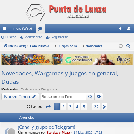
Inicio (Web)
nl
Buscar
Identificarse
or
Registrarse
de
eg
B
ac
Inicio (Web)
os
Foro Punta de Lanza Wargames
Juegos de mesa físicos y digitales
Novedades, Wargames y Juegos en general, Dudas
nti
ist
u
es
fic
ra
s
rá
ar
rs
c
Novedades, Wargames y Juegos en general,
a
pi
se
e
r
Dudas
do
Moderador:
Moderadores Wargames
s
Buscar
Búsqueda avan
Nuevo Tema
Página
1
de
22
2
3
4
5
22
1
Siguiente
633 temas
…
Anuncios
¡Canal y grupo de Telegram!
Último mensaje por
Santiago Plaza
«
14 May 2022, 17:13