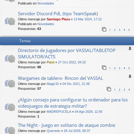
Publicado en
Novedades
Servidor Discord PdL (tipo TeamSpeak)
Último mensaje por
Santiago Plaza
«
13 Mar 2024, 17:12
Publicado en
Novedades
Respuestas:
63
1
2
3
4
5
Temas
Directorio de Jugadores por VASSAL/TABLETOP
SIMULATOR/ACTS
Último mensaje por
Patxi
«
27 Oct 2022, 04:32
Respuestas:
66
1
2
3
4
5
Wargames de tablero- Rincon del VASSAL
Último mensaje por
Magic32
«
04 Dic 2021, 21:36
Respuestas:
57
1
2
3
4
¿Algún consejo para configurar tu ordenador para los
videojuegos de estrategia militar?
Último mensaje por
MADREPUCELA
«
04 Ago 2026, 11:56
Respuestas:
1
The Night - Juego en solitario de ataque zombie
Último mensaje por
Quevedo
«
28 Jul 2026, 06:37