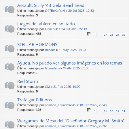
Assault: Sicily '43 Gela Beachhead
Último mensaje por
G97BoKeRoN
«
30 Jul 2025, 12:33
Respuestas:
3
Juegos de tablero en solitario
Último mensaje por
Ivanchuk
«
24 Jul 2025, 22:13
Respuestas:
435
1
27
28
29
30
…
STELLAR HORIZONS
Último mensaje por
Bender
«
21 May 2025, 14:23
Respuestas:
6
Ayuda. No puedo ver algunas imágenes en los temas
Último mensaje por
Guerrillero
«
24 Abr 2025, 01:05
Respuestas:
1
Red Storm
Último mensaje por
CM
«
21 Feb 2025, 10:00
Respuestas:
9
Trafalgar Editions
Último mensaje por
nomada_squadman45
«
18 Feb 2025, 22:48
Respuestas:
198
1
11
12
13
14
…
Wargames de Mesa del "Diseñador Gregory M. Smith"
Último mensaje por
nomada_squadman45
«
18 Feb 2025, 22:32