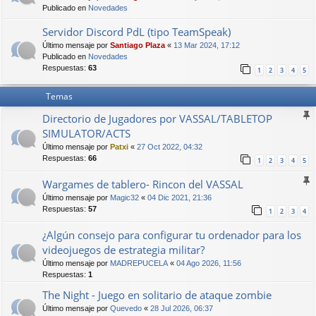
Publicado en
Novedades
Servidor Discord PdL (tipo TeamSpeak)
Último mensaje por
Santiago Plaza
«
13 Mar 2024, 17:12
Publicado en
Novedades
Respuestas:
63
1
2
3
4
5
Temas
Directorio de Jugadores por VASSAL/TABLETOP
SIMULATOR/ACTS
Último mensaje por
Patxi
«
27 Oct 2022, 04:32
Respuestas:
66
1
2
3
4
5
Wargames de tablero- Rincon del VASSAL
Último mensaje por
Magic32
«
04 Dic 2021, 21:36
Respuestas:
57
1
2
3
4
¿Algún consejo para configurar tu ordenador para los
videojuegos de estrategia militar?
Último mensaje por
MADREPUCELA
«
04 Ago 2026, 11:56
Respuestas:
1
The Night - Juego en solitario de ataque zombie
Último mensaje por
Quevedo
«
28 Jul 2026, 06:37