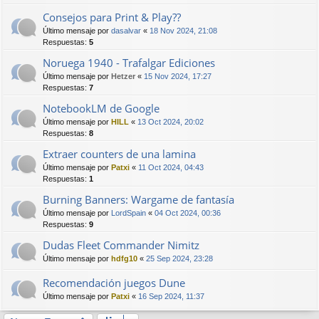
Consejos para Print & Play??
Último mensaje por
dasalvar
«
18 Nov 2024, 21:08
Respuestas:
5
Noruega 1940 - Trafalgar Ediciones
Último mensaje por
Hetzer
«
15 Nov 2024, 17:27
Respuestas:
7
NotebookLM de Google
Último mensaje por
HILL
«
13 Oct 2024, 20:02
Respuestas:
8
Extraer counters de una lamina
Último mensaje por
Patxi
«
11 Oct 2024, 04:43
Respuestas:
1
Burning Banners: Wargame de fantasía
Último mensaje por
LordSpain
«
04 Oct 2024, 00:36
Respuestas:
9
Dudas Fleet Commander Nimitz
Último mensaje por
hdfg10
«
25 Sep 2024, 23:28
Recomendación juegos Dune
Último mensaje por
Patxi
«
16 Sep 2024, 11:37