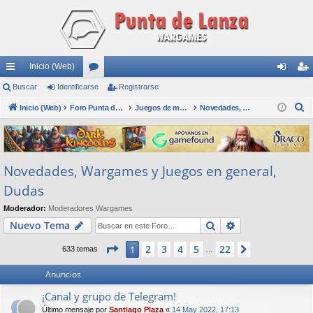
Inicio (Web)
nl
Buscar
Identificarse
or
Registrarse
de
eg
B
ac
Inicio (Web)
os
Foro Punta de Lanza Wargames
Juegos de mesa físicos y digitales
Novedades, Wargames y Juegos en general, Dudas
nti
ist
u
es
fic
ra
s
rá
ar
rs
c
Novedades, Wargames y Juegos en general,
a
pi
se
e
r
Dudas
do
Moderador:
Moderadores Wargames
s
Buscar
Búsqueda avan
Nuevo Tema
Página
1
de
22
2
3
4
5
22
1
Siguiente
633 temas
…
Anuncios
¡Canal y grupo de Telegram!
Último mensaje por
Santiago Plaza
«
14 May 2022, 17:13