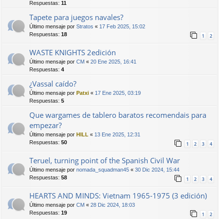
Respuestas:
11
Tapete para juegos navales?
Último mensaje por
Stratos
«
17 Feb 2025, 15:02
Respuestas:
18
1
2
WASTE KNIGHTS 2edición
Último mensaje por
CM
«
20 Ene 2025, 16:41
Respuestas:
4
¿Vassal caído?
Último mensaje por
Patxi
«
17 Ene 2025, 03:19
Respuestas:
5
Que wargames de tablero baratos recomendais para
empezar?
Último mensaje por
HILL
«
13 Ene 2025, 12:31
Respuestas:
50
1
2
3
4
Teruel, turning point of the Spanish Civil War
Último mensaje por
nomada_squadman45
«
30 Dic 2024, 15:44
Respuestas:
58
1
2
3
4
HEARTS AND MINDS: Vietnam 1965-1975 (3 edición)
Último mensaje por
CM
«
28 Dic 2024, 18:03
Respuestas:
19
1
2