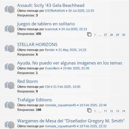
Assault: Sicily '43 Gela Beachhead
Último mensaje por
G97BoKeRoN
«
30 Jul 2025, 12:33
Respuestas:
3
Juegos de tablero en solitario
Último mensaje por
Ivanchuk
«
24 Jul 2025, 22:13
Respuestas:
435
1
27
28
29
30
…
STELLAR HORIZONS
Último mensaje por
Bender
«
21 May 2025, 14:23
Respuestas:
6
Ayuda. No puedo ver algunas imágenes en los temas
Último mensaje por
Guerrillero
«
24 Abr 2025, 01:05
Respuestas:
1
Red Storm
Último mensaje por
CM
«
21 Feb 2025, 10:00
Respuestas:
9
Trafalgar Editions
Último mensaje por
nomada_squadman45
«
18 Feb 2025, 22:48
Respuestas:
198
1
11
12
13
14
…
Wargames de Mesa del "Diseñador Gregory M. Smith"
Último mensaje por
nomada_squadman45
«
18 Feb 2025, 22:32