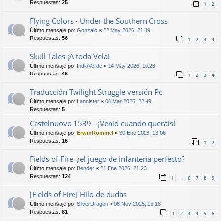
Respuestas:
25
1
2
Flying Colors - Under the Southern Cross
Último mensaje por
Gonzalo
«
22 May 2026, 21:19
Respuestas:
56
1
2
3
4
Skull Tales ¡A toda Vela!
Último mensaje por
IndiaVerde
«
14 May 2026, 10:23
Respuestas:
46
1
2
3
4
Traducción Twilight Struggle versión Pc
Último mensaje por
Lannister
«
08 Mar 2026, 22:49
Respuestas:
5
Castelnuovo 1539 - ¡Venid cuando queráis!
Último mensaje por
ErwinRommel
«
30 Ene 2026, 13:06
Respuestas:
16
1
2
Fields of Fire: ¿el juego de infanteria perfecto?
Último mensaje por
Bender
«
21 Ene 2026, 21:23
Respuestas:
124
1
6
7
8
9
…
[Fields of Fire] Hilo de dudas
Último mensaje por
SilverDragon
«
06 Nov 2025, 15:18
Respuestas:
81
1
2
3
4
5
6