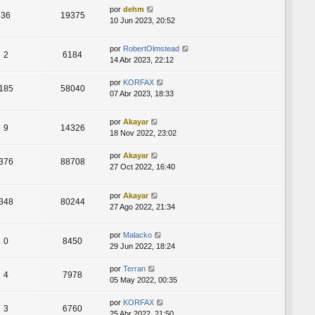
por
dehm
36
19375
10 Jun 2023, 20:52
por
RobertOlmstead
2
6184
14 Abr 2023, 22:12
por
KORFAX
185
58040
07 Abr 2023, 18:33
por
Akayar
9
14326
18 Nov 2022, 23:02
por
Akayar
376
88708
27 Oct 2022, 16:40
por
Akayar
348
80244
27 Ago 2022, 21:34
por
Malacko
0
8450
29 Jun 2022, 18:24
por
Terran
4
7978
05 May 2022, 00:35
por
KORFAX
3
6760
25 Abr 2022, 21:50