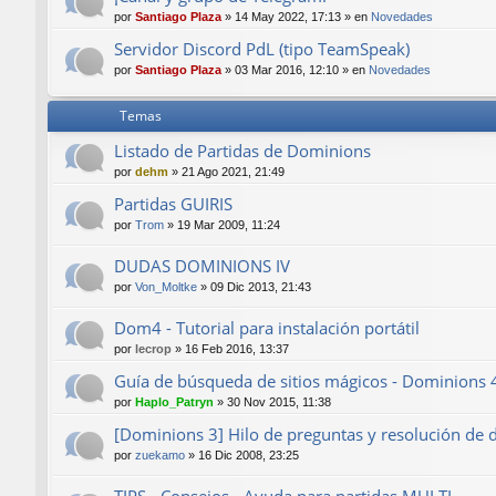
por
Santiago Plaza
»
14 May 2022, 17:13
» en
Novedades
Servidor Discord PdL (tipo TeamSpeak)
por
Santiago Plaza
»
03 Mar 2016, 12:10
» en
Novedades
Temas
Listado de Partidas de Dominions
por
dehm
»
21 Ago 2021, 21:49
Partidas GUIRIS
por
Trom
»
19 Mar 2009, 11:24
DUDAS DOMINIONS IV
por
Von_Moltke
»
09 Dic 2013, 21:43
Dom4 - Tutorial para instalación portátil
por
lecrop
»
16 Feb 2016, 13:37
Guía de búsqueda de sitios mágicos - Dominions 
por
Haplo_Patryn
»
30 Nov 2015, 11:38
[Dominions 3] Hilo de preguntas y resolución de 
por
zuekamo
»
16 Dic 2008, 23:25
TIPS - Consejos - Ayuda para partidas MULTI