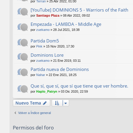
por
Terran
»
25 Abr 2022, 01:00
[YouTube] DOMINIONS 5 - Warriors of the Faith
por
Santiago Plaza
»
08 Abr 2022, 09:02
Empezada - LAMBDA - Middle Age
por
zuekamo
»
28 Jul 2021, 18:38
Partida Dom5
por
Pink
»
15 Nov 2020, 17:30
Dominions Lore
por
zuekamo
»
21 Ene 2019, 03:11
Partida nueva de Dominions
por
Nahar
»
22 Ene 2021, 18:25
Que sí, que sí, que sí que tiene que ver hombre.
por
Haplo_Patryn
»
03 Dic 2020, 22:59
Nuevo Tema
Volver a Índice general
Permisos del foro