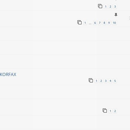
1
2
3
1
6
7
8
9
10
…
ó KORFAX
1
2
3
4
5
1
2