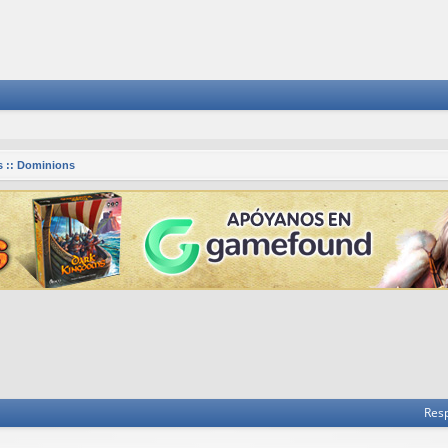
 :: Dominions
 avanzada
Res