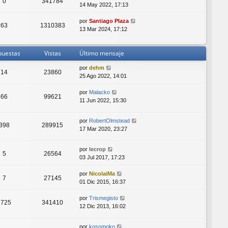
0
341784
14 May 2022, 17:13
por
Santiago Plaza
63
1310383
13 Mar 2024, 17:12
puestas
Vistas
Último mensaje
por
dehm
14
23860
25 Ago 2022, 14:01
por
Malacko
66
99621
11 Jun 2022, 15:30
por
RobertOlmstead
398
289915
17 Mar 2020, 23:27
por
lecrop
5
26564
03 Jul 2017, 17:23
por
NicolaiMa
7
27145
01 Dic 2015, 16:37
por
Trismegisto
1725
341410
12 Dic 2013, 16:02
por
kosomoko