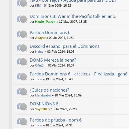
por
KIM
»
04 Ene 2009, 18:52
Dominions 3: War in the Pacific tolkieniano.
por
Haplo_Patryn
»
17 May 2007, 13:35
Partida Dominions 6
por
Akayar
»
09 Jul 2024, 11:59
Discord español para el Dominions
por
Nahar
»
03 Feb 2024, 14:03
DOM6 Merece la pena?
por
C4nt3r
»
02 Abr 2024, 10:37
Partida Dominions 6 - arcaicus - Finalizada - gan
por
Torin
»
19 Ene 2024, 15:48
¿Guias de naciones?
por
Mendizabal
»
10 Mar 2024, 13:09
DOMINIONS 6
por
Yoye101
»
13 Jul 2023, 22:28
Partida de prueba - dom 6
por
Torin
»
18 Ene 2024, 04:31