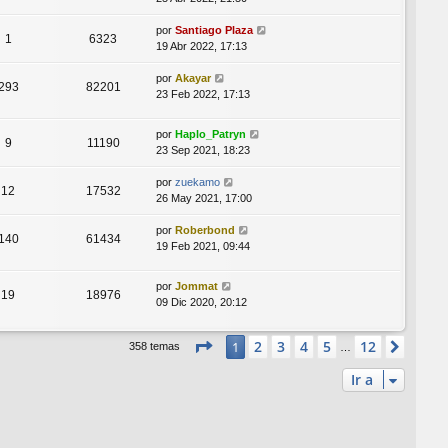
por
Santiago Plaza
1
6323
19 Abr 2022, 17:13
por
Akayar
293
82201
23 Feb 2022, 17:13
por
Haplo_Patryn
9
11190
23 Sep 2021, 18:23
por
zuekamo
12
17532
26 May 2021, 17:00
por
Roberbond
140
61434
19 Feb 2021, 09:44
por
Jommat
19
18976
09 Dic 2020, 20:12
Página
1
de
12
2
3
4
5
12
1
Sigui
358 temas
…
Ir a