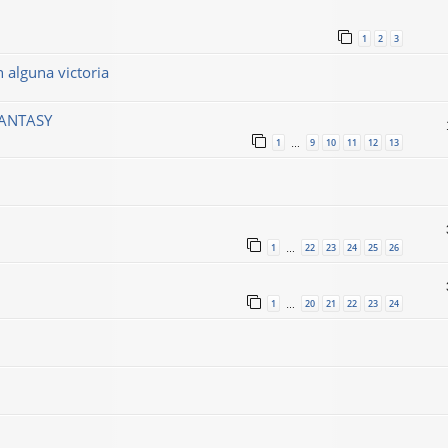
1
2
3
n alguna victoria
FANTASY
1
9
10
11
12
13
…
1
22
23
24
25
26
…
1
20
21
22
23
24
…