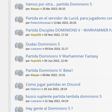
Vamos por otra… partida Dominions 5
por
Akayar
»
25 Abr 2023, 00:10
Partida en el servidor de Lucid, para jugadores co
por
RobertOlmstead
»
13 Abr 2023, 20:25
Partida Disciples DOMINIONS V - WARHAMMER 
por
Yoye101
»
03 Nov 2022, 17:16
Dudas Dominions 5
por
zuekamo
»
09 Ene 2019, 21:17
Partida Dominions V Warhammer Fantasy
por
Yoye101
»
05 Jun 2022, 12:40
Partida Dominions V: Beta1
por
Akayar
»
08 Abr 2022, 13:41
Como jugar partidas en Discord
por
Malacko
»
29 Jun 2022, 18:24
busco suplente partida lambda dominions 5
por
zuekamo
»
21 Sep 2021, 04:24
Hay gente al Dominions 5 ?