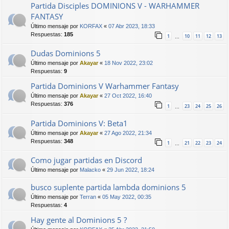
Partida Disciples DOMINIONS V - WARHAMMER
FANTASY
Último mensaje por
KORFAX
«
07 Abr 2023, 18:33
Respuestas:
185
1
10
11
12
13
…
Dudas Dominions 5
Último mensaje por
Akayar
«
18 Nov 2022, 23:02
Respuestas:
9
Partida Dominions V Warhammer Fantasy
Último mensaje por
Akayar
«
27 Oct 2022, 16:40
Respuestas:
376
1
23
24
25
26
…
Partida Dominions V: Beta1
Último mensaje por
Akayar
«
27 Ago 2022, 21:34
Respuestas:
348
1
21
22
23
24
…
Como jugar partidas en Discord
Último mensaje por
Malacko
«
29 Jun 2022, 18:24
busco suplente partida lambda dominions 5
Último mensaje por
Terran
«
05 May 2022, 00:35
Respuestas:
4
Hay gente al Dominions 5 ?