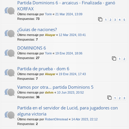
Partida Dominions 6 - arcaicus - Finalizada - ganó
KORFAX
Último mensaje por
Torin
«
21 Mar 2024, 13:09
Respuestas:
73
1
2
3
4
5
¿Guias de naciones?
Último mensaje por
Akayar
«
12 Mar 2024, 03:41
Respuestas:
7
DOMINIONS 6
Último mensaje por
Torin
«
19 Ene 2024, 18:06
Respuestas:
27
1
2
Partida de prueba - dom 6
Último mensaje por
Akayar
«
19 Ene 2024, 17:43
Respuestas:
7
Vamos por otra… partida Dominions 5
Último mensaje por
dehm
«
10 Jun 2023, 20:52
Respuestas:
36
1
2
3
Partida en el servidor de Lucid, para jugadores con
alguna victoria
Último mensaje por
RobertOlmstead
«
14 Abr 2023, 22:12
Respuestas:
2