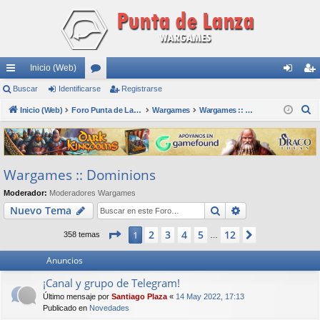
Inicio (Web)
nl
Buscar
Identificarse
or
Registrarse
de
eg
B
ac
Inicio (Web)
os
Foro Punta de Lanza Wargames
Wargames
Wargames :: Dominions
nti
ist
u
es
fic
ra
s
rá
ar
rs
c
Wargames :: Dominions
a
pi
se
e
r
Moderador:
Moderadores Wargames
do
Buscar
Búsqueda avan
Nuevo Tema
s
Página
1
de
12
2
3
4
5
12
1
Siguiente
358 temas
…
Anuncios
¡Canal y grupo de Telegram!
Último mensaje por
Santiago Plaza
«
14 May 2022, 17:13
Publicado en
Novedades