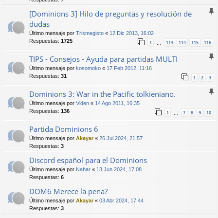
[Dominions 3] Hilo de preguntas y resolución de
dudas
Último mensaje por
Trismegisto
«
12 Dic 2013, 16:02
Respuestas:
1725
1
113
114
115
116
…
TIPS - Consejos - Ayuda para partidas MULTI
Último mensaje por
kosomoko
«
17 Feb 2012, 11:16
Respuestas:
31
1
2
3
Dominions 3: War in the Pacific tolkieniano.
Último mensaje por
Viden
«
14 Ago 2011, 16:35
Respuestas:
136
1
7
8
9
10
…
Partida Dominions 6
Último mensaje por
Akayar
«
26 Jul 2024, 21:57
Respuestas:
3
Discord español para el Dominions
Último mensaje por
Nahar
«
13 Jun 2024, 17:08
Respuestas:
6
DOM6 Merece la pena?
Último mensaje por
Akayar
«
03 Abr 2024, 17:44
Respuestas:
3