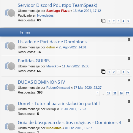
Servidor Discord PdL (tipo TeamSpeak)
Último mensaje por
Santiago Plaza
«
13 Mar 2024, 17:12
Publicado en
Novedades
Respuestas:
63
1
2
3
4
5
Temas
Listado de Partidas de Dominions
Último mensaje por
dehm
«
25 Ago 2022, 14:01
Respuestas:
14
Partidas GUIRIS
Último mensaje por
Malacko
«
11 Jun 2022, 15:30
Respuestas:
66
1
2
3
4
5
DUDAS DOMINIONS IV
Último mensaje por
RobertOlmstead
«
17 Mar 2020, 23:27
Respuestas:
398
1
24
25
26
27
…
Dom4 - Tutorial para instalación portátil
Último mensaje por
lecrop
«
03 Jul 2017, 17:23
Respuestas:
5
Guía de búsqueda de sitios mágicos - Dominions 4
Último mensaje por
NicolaiMa
«
01 Dic 2015, 16:37
Respuestas:
7