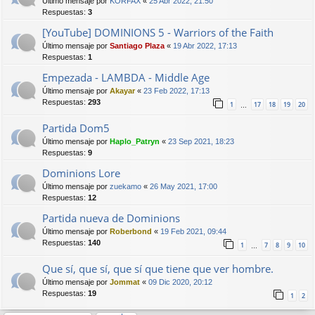
Último mensaje por
KORFAX
«
25 Abr 2022, 21:50
Respuestas:
3
[YouTube] DOMINIONS 5 - Warriors of the Faith
Último mensaje por
Santiago Plaza
«
19 Abr 2022, 17:13
Respuestas:
1
Empezada - LAMBDA - Middle Age
Último mensaje por
Akayar
«
23 Feb 2022, 17:13
Respuestas:
293
1
17
18
19
20
…
Partida Dom5
Último mensaje por
Haplo_Patryn
«
23 Sep 2021, 18:23
Respuestas:
9
Dominions Lore
Último mensaje por
zuekamo
«
26 May 2021, 17:00
Respuestas:
12
Partida nueva de Dominions
Último mensaje por
Roberbond
«
19 Feb 2021, 09:44
Respuestas:
140
1
7
8
9
10
…
Que sí, que sí, que sí que tiene que ver hombre.
Último mensaje por
Jommat
«
09 Dic 2020, 20:12
Respuestas:
19
1
2