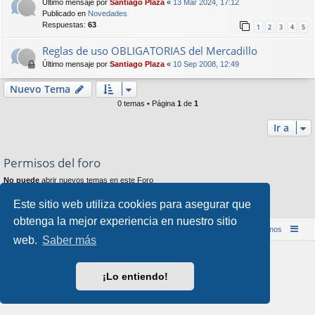
Último mensaje por
Santiago Plaza
«
13 Mar 2024, 17:12
Publicado en
Novedades
Respuestas:
63
1
2
3
4
5
Reglas de uso OBLIGATORIAS del Mercadillo
Último mensaje por
Santiago Plaza
«
10 Sep 2008, 12:49
Nuevo Tema
0 temas • Página
1
de
1
Ir a
Permisos del foro
No puede
abrir nuevos temas en este Foro
No puede
responder a temas en este Foro
No puede
editar sus mensajes en este Foro
Este sitio web utiliza cookies para asegurar que
No puede
borrar sus mensajes en este Foro
obtenga la mejor experiencia en nuestro sitio
Inicio (Web)
Foro Punta de Lanza Wargames
Contáctenos
web.
Saber más
Desarrollado por
phpBB
® Forum Software © phpBB Limited
Style por
Arty
&
halilesen
¡Lo entiendo!
Traducción al español por
phpBB España
Privacidad
|
Condiciones