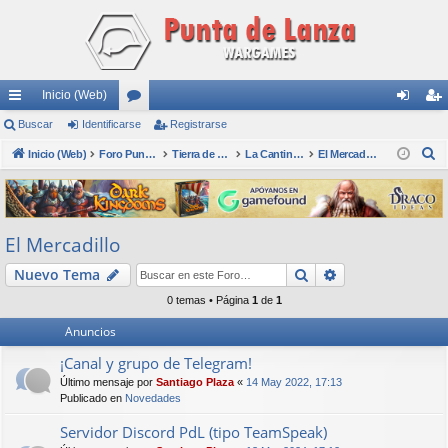
Inicio (Web)
nl
Buscar
Identificarse
or
Registrarse
de
eg
B
ac
Inicio (Web)
os
Foro Punta de Lanza Wargames
Tierra de nadie
La Cantina - Die Kneipe
El Mercadillo
nti
ist
u
es
fic
ra
s
rá
ar
rs
c
El Mercadillo
a
pi
se
e
r
Buscar
Búsqueda avan
Nuevo Tema
do
0 temas • Página
1
de
1
s
Anuncios
¡Canal y grupo de Telegram!
Último mensaje por
Santiago Plaza
«
14 May 2022, 17:13
Publicado en
Novedades
Servidor Discord PdL (tipo TeamSpeak)