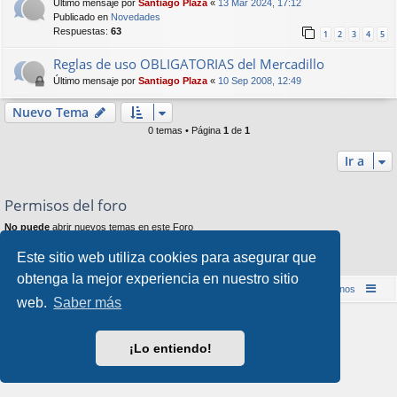
Último mensaje por
Santiago Plaza
«
13 Mar 2024, 17:12
Publicado en
Novedades
Respuestas:
63
1
2
3
4
5
Reglas de uso OBLIGATORIAS del Mercadillo
Último mensaje por
Santiago Plaza
«
10 Sep 2008, 12:49
Nuevo Tema
0 temas • Página
1
de
1
Ir a
Permisos del foro
No puede
abrir nuevos temas en este Foro
No puede
responder a temas en este Foro
No puede
editar sus mensajes en este Foro
Este sitio web utiliza cookies para asegurar que
No puede
borrar sus mensajes en este Foro
obtenga la mejor experiencia en nuestro sitio
Inicio (Web)
Foro Punta de Lanza Wargames
Contáctenos
web.
Saber más
Desarrollado por
phpBB
® Forum Software © phpBB Limited
Style por
Arty
&
halilesen
¡Lo entiendo!
Traducción al español por
phpBB España
Privacidad
|
Condiciones