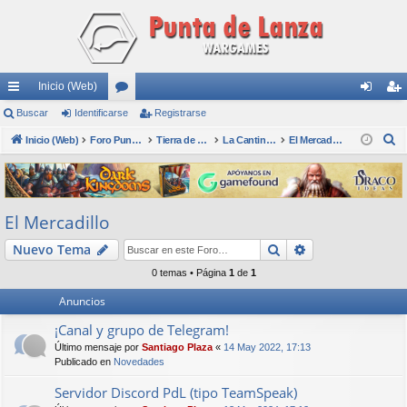
Inicio (Web)
nl
Buscar
Identificarse
or
Registrarse
de
eg
B
ac
Inicio (Web)
os
Foro Punta de Lanza Wargames
Tierra de nadie
La Cantina - Die Kneipe
El Mercadillo
nti
ist
u
es
fic
ra
s
rá
ar
rs
c
El Mercadillo
a
pi
se
e
r
Buscar
Búsqueda avan
Nuevo Tema
do
0 temas • Página
1
de
1
s
Anuncios
¡Canal y grupo de Telegram!
Último mensaje por
Santiago Plaza
«
14 May 2022, 17:13
Publicado en
Novedades
Servidor Discord PdL (tipo TeamSpeak)