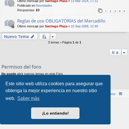
Último mensaje por
Santiago Plaza
«
13 Mar 2024, 17:12
Publicado en
Novedades
Respuestas:
63
1
2
3
4
5
Reglas de uso OBLIGATORIAS del Mercadillo
Último mensaje por
Santiago Plaza
«
10 Sep 2008, 12:49
Nuevo Tema
0 temas • Página
1
de
1
Ir a
Permisos del foro
No puede
abrir nuevos temas en este Foro
No puede
responder a temas en este Foro
No puede
editar sus mensajes en este Foro
Este sitio web utiliza cookies para asegurar que
No puede
borrar sus mensajes en este Foro
obtenga la mejor experiencia en nuestro sitio
Inicio (Web)
Foro Punta de Lanza Wargames
Contáctenos
web.
Saber más
Desarrollado por
phpBB
® Forum Software © phpBB Limited
Style por
Arty
&
halilesen
¡Lo entiendo!
Traducción al español por
phpBB España
Privacidad
|
Condiciones