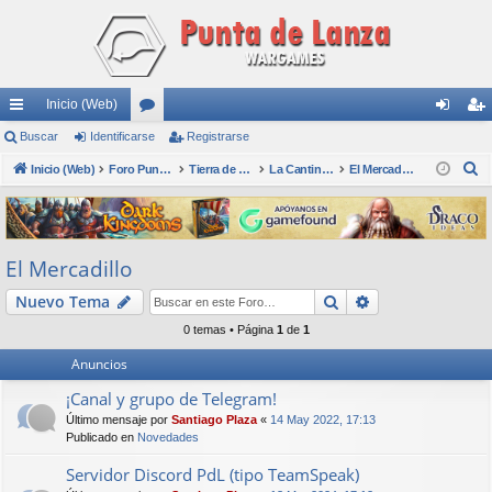
Inicio (Web)
nl
Buscar
Identificarse
or
Registrarse
de
eg
B
ac
Inicio (Web)
os
Foro Punta de Lanza Wargames
Tierra de nadie
La Cantina - Die Kneipe
El Mercadillo
nti
ist
u
es
fic
ra
s
rá
ar
rs
c
El Mercadillo
a
pi
se
e
r
Buscar
Búsqueda avan
Nuevo Tema
do
0 temas • Página
1
de
1
s
Anuncios
¡Canal y grupo de Telegram!
Último mensaje por
Santiago Plaza
«
14 May 2022, 17:13
Publicado en
Novedades
Servidor Discord PdL (tipo TeamSpeak)