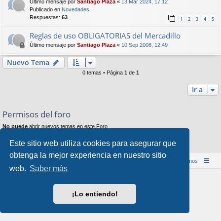
Último mensaje por
Santiago Plaza
«
13 Mar 2024, 17:12
Publicado en
Novedades
Respuestas:
63
1
2
3
4
5
Reglas de uso OBLIGATORIAS del Mercadillo
Último mensaje por
Santiago Plaza
«
10 Sep 2008, 12:49
Nuevo Tema
0 temas • Página
1
de
1
Ir a
Permisos del foro
No puede
abrir nuevos temas en este Foro
No puede
responder a temas en este Foro
No puede
editar sus mensajes en este Foro
Este sitio web utiliza cookies para asegurar que
No puede
borrar sus mensajes en este Foro
obtenga la mejor experiencia en nuestro sitio
Inicio (Web)
Foro Punta de Lanza Wargames
Contáctenos
web.
Saber más
Desarrollado por
phpBB
® Forum Software © phpBB Limited
Style por
Arty
&
halilesen
¡Lo entiendo!
Traducción al español por
phpBB España
Privacidad
|
Condiciones