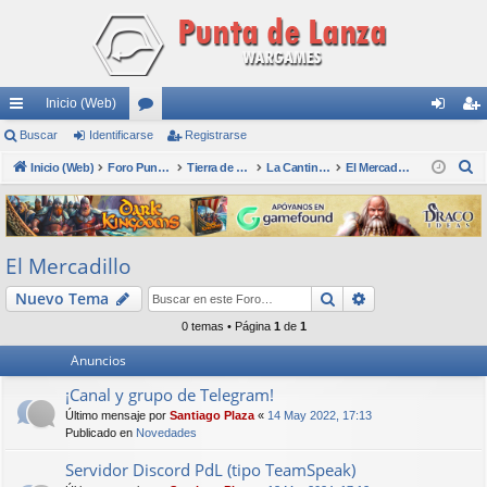
Inicio (Web)
nl
Buscar
Identificarse
or
Registrarse
de
eg
B
ac
Inicio (Web)
os
Foro Punta de Lanza Wargames
Tierra de nadie
La Cantina - Die Kneipe
El Mercadillo
nti
ist
u
es
fic
ra
s
rá
ar
rs
c
El Mercadillo
a
pi
se
e
r
Buscar
Búsqueda avan
Nuevo Tema
do
0 temas • Página
1
de
1
s
Anuncios
¡Canal y grupo de Telegram!
Último mensaje por
Santiago Plaza
«
14 May 2022, 17:13
Publicado en
Novedades
Servidor Discord PdL (tipo TeamSpeak)