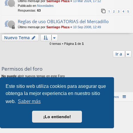
Último mensaje por
Santiago Plaza
«
13 Mar 2024, 17:12
Publicado en
Novedades
Respuestas:
63
1
2
3
4
5
Reglas de uso OBLIGATORIAS del Mercadillo
Último mensaje por
Santiago Plaza
«
10 Sep 2008, 12:49
Nuevo Tema
0 temas • Página
1
de
1
Ir a
Permisos del foro
No puede
abrir nuevos temas en este Foro
No puede
responder a temas en este Foro
No puede
editar sus mensajes en este Foro
Este sitio web utiliza cookies para asegurar que
No puede
borrar sus mensajes en este Foro
obtenga la mejor experiencia en nuestro sitio
Inicio (Web)
Foro Punta de Lanza Wargames
Contáctenos
web.
Saber más
Desarrollado por
phpBB
® Forum Software © phpBB Limited
Style por
Arty
&
halilesen
¡Lo entiendo!
Traducción al español por
phpBB España
Privacidad
|
Condiciones