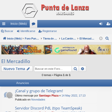
Inicio (Web)
nl
Buscar
Identificarse
or
Registrarse
de
eg
B
ac
Inicio (Web)
os
Foro Punta de Lanza Wargames
Tierra de nadie
La Cantina - Die Kneipe
El Mercadillo
nti
ist
u
es
fic
ra
s
rá
ar
rs
c
El Mercadillo
a
pi
se
e
r
Buscar
Búsqueda avan
Nuevo Tema
do
0 temas • Página
1
de
1
s
Anuncios
¡Canal y grupo de Telegram!
Último mensaje por
Santiago Plaza
«
14 May 2022, 17:13
Publicado en
Novedades
Servidor Discord PdL (tipo TeamSpeak)