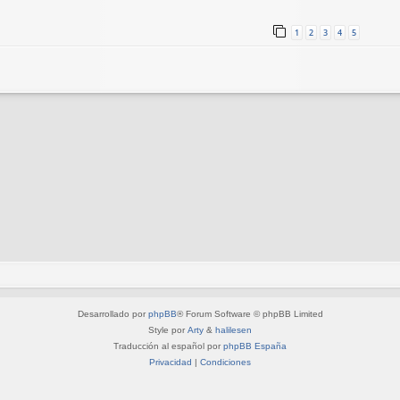
1
2
3
4
5
Desarrollado por
phpBB
® Forum Software © phpBB Limited
Style por
Arty
&
halilesen
Traducción al español por
phpBB España
Privacidad
|
Condiciones