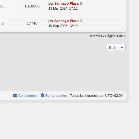
por
Santiago Plaza
63
1310806
13 Mar 2024, 17:12
por
Santiago Plaza
0
17740
10 Sep 2008, 12:49
0 temas • Página
1
de
1
Ir a
Contáctenos
Borrar cookies
Todos los horarios son
UTC+02:00