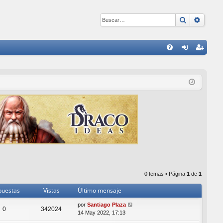
Buscar
Búsqu
E
FA
de
eg
Q
nti
ist
fic
ra
ar
rs
se
e
0 temas • Página
1
de
1
puestas
Vistas
Último mensaje
por
Santiago Plaza
0
342024
14 May 2022, 17:13