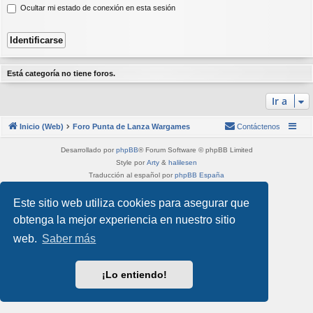
Ocultar mi estado de conexión en esta sesión
Está categoría no tiene foros.
Ir a
Inicio (Web)
Foro Punta de Lanza Wargames
Contáctenos
Desarrollado por
phpBB
® Forum Software © phpBB Limited
Style por
Arty
&
halilesen
Traducción al español por
phpBB España
Privacidad
|
Condiciones
Este sitio web utiliza cookies para asegurar que
obtenga la mejor experiencia en nuestro sitio
web.
Saber más
¡Lo entiendo!