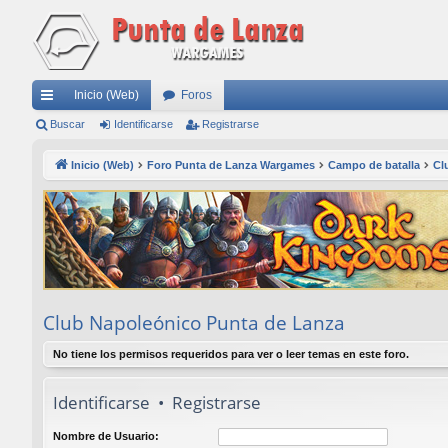
Inicio (Web)
Foros
nl
Buscar
Identificarse
Registrarse
ac
Inicio (Web)
Foro Punta de Lanza Wargames
Campo de batalla
Cl
es
rá
pi
do
s
Club Napoleónico Punta de Lanza
No tiene los permisos requeridos para ver o leer temas en este foro.
Identificarse
•
Registrarse
Nombre de Usuario: