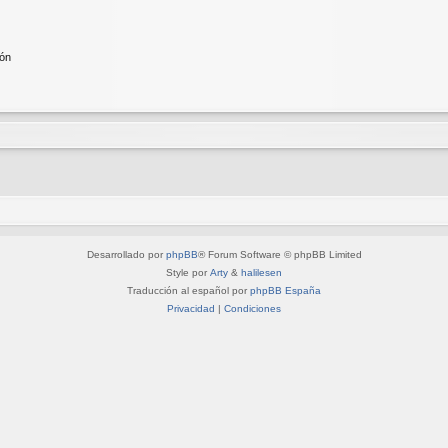
ión
Desarrollado por
phpBB
® Forum Software © phpBB Limited
Style por
Arty
&
halilesen
Traducción al español por
phpBB España
Privacidad
|
Condiciones