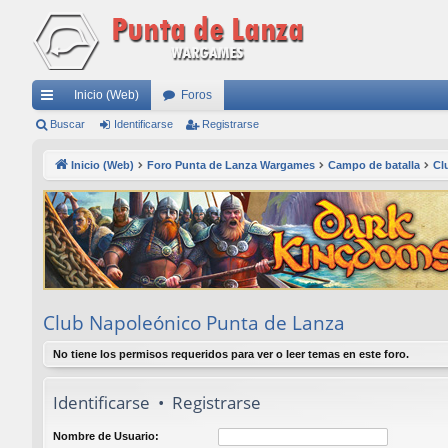
Inicio (Web)
Foros
nl
Buscar
Identificarse
Registrarse
ac
Inicio (Web)
Foro Punta de Lanza Wargames
Campo de batalla
Cl
es
rá
pi
do
s
Club Napoleónico Punta de Lanza
No tiene los permisos requeridos para ver o leer temas en este foro.
Identificarse
•
Registrarse
Nombre de Usuario: