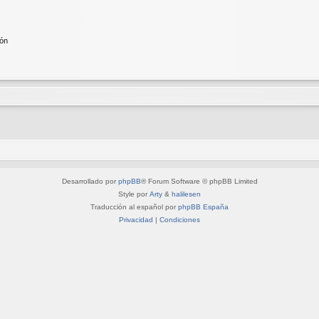
ión
Desarrollado por
phpBB
® Forum Software © phpBB Limited
Style por
Arty
&
halilesen
Traducción al español por
phpBB España
Privacidad
|
Condiciones