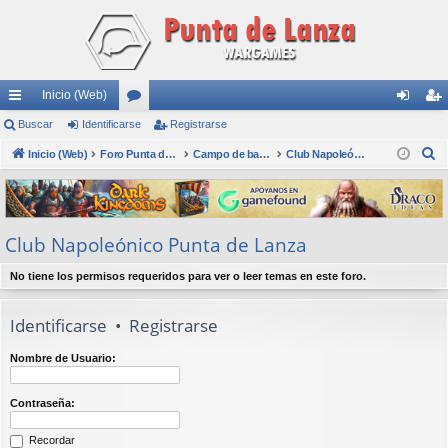
Inicio (Web)
nl
Buscar
Identificarse
or
Registrarse
de
eg
B
ac
Inicio (Web)
os
Foro Punta de Lanza Wargames
Campo de batalla
Club Napoleónico Punta de Lanza
nti
ist
u
es
fic
ra
s
rá
ar
rs
c
Club Napoleónico Punta de Lanza
a
pi
se
e
r
do
No tiene los permisos requeridos para ver o leer temas en este foro.
s
Identificarse
•
Registrarse
Nombre de Usuario:
Contraseña:
Recordar