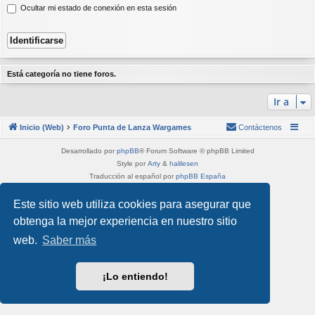
Ocultar mi estado de conexión en esta sesión
Está categoría no tiene foros.
Ir a
Inicio (Web)
Foro Punta de Lanza Wargames
Contáctenos
Desarrollado por
phpBB
® Forum Software © phpBB Limited
Style por
Arty
&
halilesen
Traducción al español por
phpBB España
Privacidad
|
Condiciones
Este sitio web utiliza cookies para asegurar que
obtenga la mejor experiencia en nuestro sitio
web.
Saber más
¡Lo entiendo!