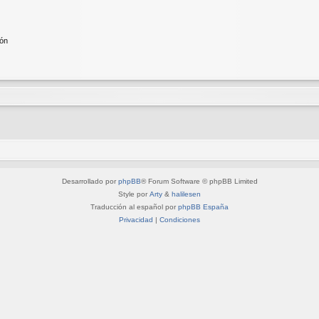
ión
Desarrollado por
phpBB
® Forum Software © phpBB Limited
Style por
Arty
&
halilesen
Traducción al español por
phpBB España
Privacidad
|
Condiciones