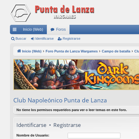
Inicio (Web)
Foros
nl
Buscar
Identificarse
Registrarse
ac
Inicio (Web)
Foro Punta de Lanza Wargames
Campo de batalla
Cl
es
rá
pi
do
s
Club Napoleónico Punta de Lanza
No tiene los permisos requeridos para ver o leer temas en este foro.
Identificarse
•
Registrarse
Nombre de Usuario: