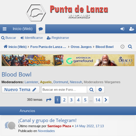
Inicio (Web)
nl
Buscar
Identificarse
or
Registrarse
de
eg
B
ac
Inicio (Web)
os
Foro Punta de Lanza Wargames
Otros Juegos
Blood Bowl
nti
ist
u
es
fic
ra
s
rá
ar
rs
c
Blood Bowl
a
pi
se
e
r
Moderadores:
Lannister
,
Aguelo
,
Dortmund
,
Niessuh
,
Moderadores Wargames
do
Buscar
Búsqueda avan
Nuevo Tema
s
Página
1
de
14
2
3
4
5
14
1
Siguiente
393 temas
…
Anuncios
¡Canal y grupo de Telegram!
Último mensaje por
Santiago Plaza
«
14 May 2022, 17:13
Publicado en
Novedades