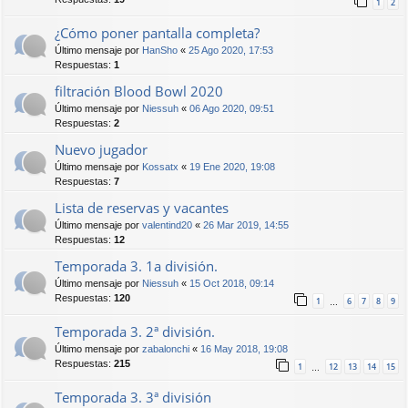
1
2
¿Cómo poner pantalla completa?
Último mensaje por
HanSho
«
25 Ago 2020, 17:53
Respuestas:
1
filtración Blood Bowl 2020
Último mensaje por
Niessuh
«
06 Ago 2020, 09:51
Respuestas:
2
Nuevo jugador
Último mensaje por
Kossatx
«
19 Ene 2020, 19:08
Respuestas:
7
Lista de reservas y vacantes
Último mensaje por
valentind20
«
26 Mar 2019, 14:55
Respuestas:
12
Temporada 3. 1a división.
Último mensaje por
Niessuh
«
15 Oct 2018, 09:14
Respuestas:
120
1
6
7
8
9
…
Temporada 3. 2ª división.
Último mensaje por
zabalonchi
«
16 May 2018, 19:08
Respuestas:
215
1
12
13
14
15
…
Temporada 3. 3ª división