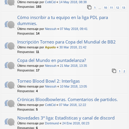
Último mensaje por
CeltiCid
«
14 May 2018, 08:38
Respuestas:
193
1
10
11
12
13
…
Cómo inscribir a tu equipo en la liga PDL para
dummies.
Último mensaje por
Niessuh
«
07 May 2018, 09:41
Respuestas:
14
Inscripción Torneo para Copa del Mundial de BB2
Último mensaje por
Aguelo
«
30 Mar 2018, 21:42
Respuestas:
11
Copa del Mundo en puntadelanza?
Último mensaje por
Niessuh
«
21 Mar 2018, 13:35
Respuestas:
17
1
2
Torneo Blood Bowl 2: Interligas
Último mensaje por
Niessuh
«
10 Mar 2018, 13:05
Respuestas:
4
Crónicas Bloodbowleras. Comentarios de partidos.
Último mensaje por
CeltiCid
«
07 Mar 2018, 12:22
Respuestas:
5
Novedades 3ª liga: Estadísticas y canal de discord
Último mensaje por
Dortmund
«
24 Ene 2018, 00:23
Respuestas:
6