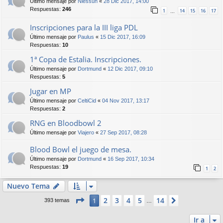
Último mensaje por
Niessuh
«
28 Dic 2017, 14:00
Respuestas:
246
1
14
15
16
17
…
Inscripciones para la III liga PDL
Último mensaje por
Paulus
«
15 Dic 2017, 16:09
Respuestas:
10
1ª Copa de Estalia. Inscripciones.
Último mensaje por
Dortmund
«
12 Dic 2017, 09:10
Respuestas:
5
Jugar en MP
Último mensaje por
CeltiCid
«
04 Nov 2017, 13:17
Respuestas:
2
RNG en Bloodbowl 2
Último mensaje por
Viajero
«
27 Sep 2017, 08:28
Blood Bowl el juego de mesa.
Último mensaje por
Dortmund
«
16 Sep 2017, 10:34
Respuestas:
19
1
2
Nuevo Tema
Página
1
de
14
2
3
4
5
14
1
Siguiente
393 temas
…
Ir a