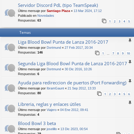
Servidor Discord PdL (tipo TeamSpeak)
Último mensaje por
Santiago Plaza
«
13 Mar 2024, 17:12
Publicado en
Novedades
Respuestas:
63
1
2
3
4
5
Temas
Liga Blood Bowl Punta de Lanza 2016-2017
Último mensaje por
Dortmund
«
27 Feb 2017, 20:34
Respuestas:
146
1
7
8
9
10
…
Segunda Liga Blood Bowl Punta de Lanza 2016-2017
Último mensaje por
Dortmund
«
30 Dic 2016, 10:26
Respuestas:
6
Ayuda para redireccion de puertos (Port Forwarding)
Último mensaje por
IbramGaunt
«
21 Sep 2012, 13:33
Respuestas:
80
1
2
3
4
5
6
Libreria, reglas y enlaces útiles
Último mensaje por
Viajero
«
04 Ene 2012, 09:41
Respuestas:
4
Blood Bowl 3 beta
Último mensaje por
joselillo
«
13 Dic 2023, 00:54
Respuestas:
19