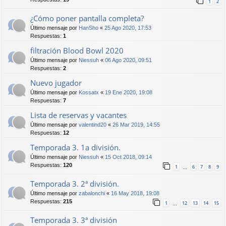
1
2
¿Cómo poner pantalla completa?
Último mensaje por
HanSho
«
25 Ago 2020, 17:53
Respuestas:
1
filtración Blood Bowl 2020
Último mensaje por
Niessuh
«
06 Ago 2020, 09:51
Respuestas:
2
Nuevo jugador
Último mensaje por
Kossatx
«
19 Ene 2020, 19:08
Respuestas:
7
Lista de reservas y vacantes
Último mensaje por
valentind20
«
26 Mar 2019, 14:55
Respuestas:
12
Temporada 3. 1a división.
Último mensaje por
Niessuh
«
15 Oct 2018, 09:14
Respuestas:
120
1
6
7
8
9
…
Temporada 3. 2ª división.
Último mensaje por
zabalonchi
«
16 May 2018, 19:08
Respuestas:
215
1
12
13
14
15
…
Temporada 3. 3ª división