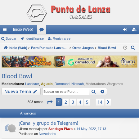
Inicio (Web)
nl
Buscar
Identificarse
or
Registrarse
de
eg
B
ac
Inicio (Web)
os
Foro Punta de Lanza Wargames
Otros Juegos
Blood Bowl
nti
ist
u
es
fic
ra
s
rá
ar
rs
c
Blood Bowl
a
pi
se
e
r
Moderadores:
Lannister
,
Aguelo
,
Dortmund
,
Niessuh
,
Moderadores Wargames
do
Buscar
Búsqueda avan
Nuevo Tema
s
Página
1
de
14
2
3
4
5
14
1
Siguiente
393 temas
…
Anuncios
¡Canal y grupo de Telegram!
Último mensaje por
Santiago Plaza
«
14 May 2022, 17:13
Publicado en
Novedades