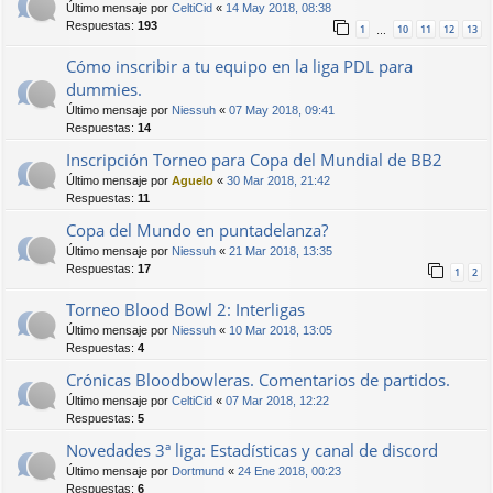
Último mensaje por
CeltiCid
«
14 May 2018, 08:38
Respuestas:
193
1
10
11
12
13
…
Cómo inscribir a tu equipo en la liga PDL para
dummies.
Último mensaje por
Niessuh
«
07 May 2018, 09:41
Respuestas:
14
Inscripción Torneo para Copa del Mundial de BB2
Último mensaje por
Aguelo
«
30 Mar 2018, 21:42
Respuestas:
11
Copa del Mundo en puntadelanza?
Último mensaje por
Niessuh
«
21 Mar 2018, 13:35
Respuestas:
17
1
2
Torneo Blood Bowl 2: Interligas
Último mensaje por
Niessuh
«
10 Mar 2018, 13:05
Respuestas:
4
Crónicas Bloodbowleras. Comentarios de partidos.
Último mensaje por
CeltiCid
«
07 Mar 2018, 12:22
Respuestas:
5
Novedades 3ª liga: Estadísticas y canal de discord
Último mensaje por
Dortmund
«
24 Ene 2018, 00:23
Respuestas:
6