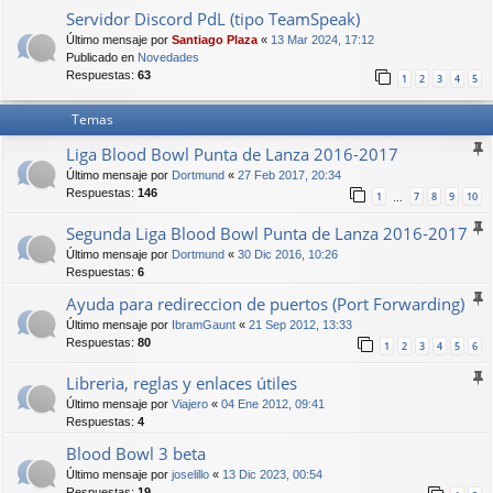
Servidor Discord PdL (tipo TeamSpeak)
Último mensaje por
Santiago Plaza
«
13 Mar 2024, 17:12
Publicado en
Novedades
Respuestas:
63
1
2
3
4
5
Temas
Liga Blood Bowl Punta de Lanza 2016-2017
Último mensaje por
Dortmund
«
27 Feb 2017, 20:34
Respuestas:
146
1
7
8
9
10
…
Segunda Liga Blood Bowl Punta de Lanza 2016-2017
Último mensaje por
Dortmund
«
30 Dic 2016, 10:26
Respuestas:
6
Ayuda para redireccion de puertos (Port Forwarding)
Último mensaje por
IbramGaunt
«
21 Sep 2012, 13:33
Respuestas:
80
1
2
3
4
5
6
Libreria, reglas y enlaces útiles
Último mensaje por
Viajero
«
04 Ene 2012, 09:41
Respuestas:
4
Blood Bowl 3 beta
Último mensaje por
joselillo
«
13 Dic 2023, 00:54
Respuestas:
19