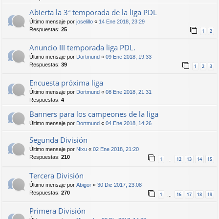
Abierta la 3ª temporada de la liga PDL
Último mensaje por
joselillo
«
14 Ene 2018, 23:29
Respuestas:
25
1
2
Anuncio III temporada liga PDL.
Último mensaje por
Dortmund
«
09 Ene 2018, 19:33
Respuestas:
39
1
2
3
Encuesta próxima liga
Último mensaje por
Dortmund
«
08 Ene 2018, 21:31
Respuestas:
4
Banners para los campeones de la liga
Último mensaje por
Dortmund
«
04 Ene 2018, 14:26
Segunda División
Último mensaje por
Nixu
«
02 Ene 2018, 21:20
Respuestas:
210
1
12
13
14
15
…
Tercera División
Último mensaje por
Abigor
«
30 Dic 2017, 23:08
Respuestas:
270
1
16
17
18
19
…
Primera División