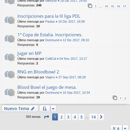
Último mensaje por
Niessuh
«
28 Dic 2017, 14:00
Respuestas:
246
1
14
15
16
17
…
Inscripciones para la III liga PDL
Último mensaje por
Paulus
«
15 Dic 2017, 16:09
Respuestas:
10
1ª Copa de Estalia. Inscripciones.
Último mensaje por
Dortmund
«
12 Dic 2017, 09:10
Respuestas:
5
Jugar en MP
Último mensaje por
CeltiCid
«
04 Nov 2017, 13:17
Respuestas:
2
RNG en Bloodbowl 2
Último mensaje por
Viajero
«
27 Sep 2017, 08:28
Blood Bowl el juego de mesa.
Último mensaje por
Dortmund
«
16 Sep 2017, 10:34
Respuestas:
19
1
2
Nuevo Tema
Página
1
de
14
2
3
4
5
14
1
Siguiente
393 temas
…
Ir a