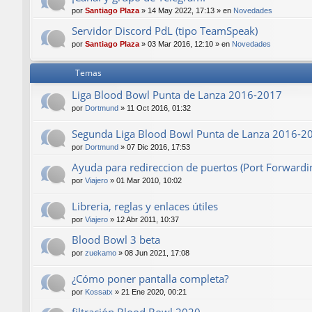
por
Santiago Plaza
»
14 May 2022, 17:13
» en
Novedades
Servidor Discord PdL (tipo TeamSpeak)
por
Santiago Plaza
»
03 Mar 2016, 12:10
» en
Novedades
Temas
Liga Blood Bowl Punta de Lanza 2016-2017
por
Dortmund
»
11 Oct 2016, 01:32
Segunda Liga Blood Bowl Punta de Lanza 2016-2
por
Dortmund
»
07 Dic 2016, 17:53
Ayuda para redireccion de puertos (Port Forwardi
por
Viajero
»
01 Mar 2010, 10:02
Libreria, reglas y enlaces útiles
por
Viajero
»
12 Abr 2011, 10:37
Blood Bowl 3 beta
por
zuekamo
»
08 Jun 2021, 17:08
¿Cómo poner pantalla completa?
por
Kossatx
»
21 Ene 2020, 00:21
filtración Blood Bowl 2020