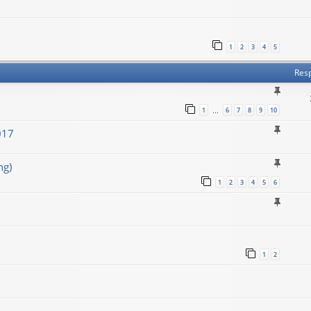
1
2
3
4
5
Res
1
6
7
8
9
10
…
017
ng)
1
2
3
4
5
6
1
2