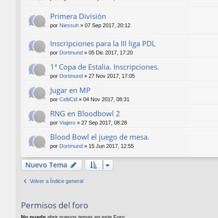
Primera División
por
Niessuh
»
07 Sep 2017, 20:12
Inscripciones para la III liga PDL
por
Dortmund
»
05 Dic 2017, 17:20
1ª Copa de Estalia. Inscripciones.
por
Dortmund
»
27 Nov 2017, 17:05
Jugar en MP
por
CeltiCid
»
04 Nov 2017, 08:31
RNG en Bloodbowl 2
por
Viajero
»
27 Sep 2017, 08:28
Blood Bowl el juego de mesa.
por
Dortmund
»
15 Jun 2017, 12:55
Nuevo Tema
Volver a Índice general
Permisos del foro
No puede
abrir nuevos temas en este Foro