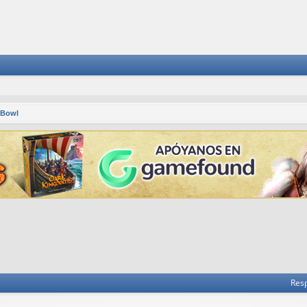
 Bowl
 avanzada
Res