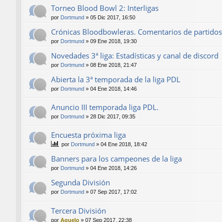
Torneo Blood Bowl 2: Interligas
por
Dortmund
»
05 Dic 2017, 16:50
Crónicas Bloodbowleras. Comentarios de partidos
por
Dortmund
»
09 Ene 2018, 19:30
Novedades 3ª liga: Estadísticas y canal de discord
por
Dortmund
»
08 Ene 2018, 21:47
Abierta la 3ª temporada de la liga PDL
por
Dortmund
»
04 Ene 2018, 14:46
Anuncio III temporada liga PDL.
por
Dortmund
»
28 Dic 2017, 09:35
Encuesta próxima liga
por
Dortmund
»
04 Ene 2018, 18:42
Banners para los campeones de la liga
por
Dortmund
»
04 Ene 2018, 14:26
Segunda División
por
Dortmund
»
07 Sep 2017, 17:02
Tercera División
por
Aguelo
»
07 Sep 2017, 22:38