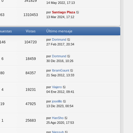
0
341829
14 May 2022, 17:13
por
Santiago Plaza
63
1310453
13 Mar 2024, 17:12
puestas
Vistas
Último mensaje
por
Dortmund
146
104720
27 Feb 2017, 20:34
por
Dortmund
6
18459
30 Dic 2016, 10:26
por
IbramGaunt
80
84357
21 Sep 2012, 13:33
por
Viajero
4
19231
04 Ene 2012, 09:41
por
joselillo
19
47925
13 Dic 2023, 00:54
por
HanSho
1
25683
25 Ago 2020, 17:53
por
Niessuh