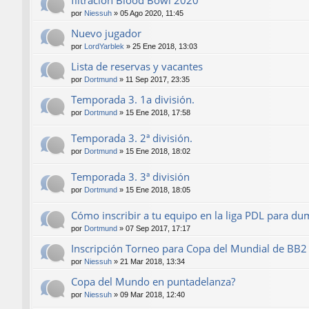
por
Niessuh
»
05 Ago 2020, 11:45
Nuevo jugador
por
LordYarblek
»
25 Ene 2018, 13:03
Lista de reservas y vacantes
por
Dortmund
»
11 Sep 2017, 23:35
Temporada 3. 1a división.
por
Dortmund
»
15 Ene 2018, 17:58
Temporada 3. 2ª división.
por
Dortmund
»
15 Ene 2018, 18:02
Temporada 3. 3ª división
por
Dortmund
»
15 Ene 2018, 18:05
Cómo inscribir a tu equipo en la liga PDL para d
por
Dortmund
»
07 Sep 2017, 17:17
Inscripción Torneo para Copa del Mundial de BB2
por
Niessuh
»
21 Mar 2018, 13:34
Copa del Mundo en puntadelanza?
por
Niessuh
»
09 Mar 2018, 12:40