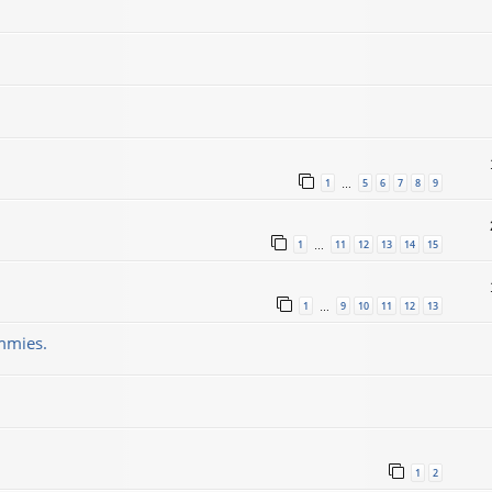
1
5
6
7
8
9
…
1
11
12
13
14
15
…
1
9
10
11
12
13
…
ummies.
1
2