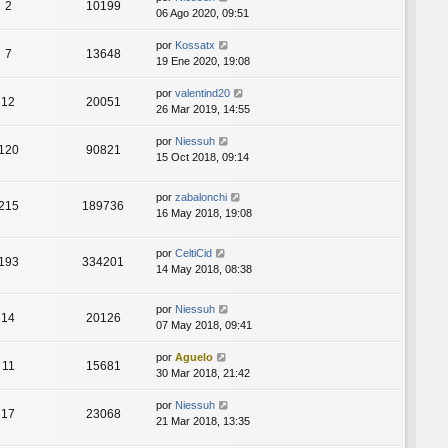
2
10199
06 Ago 2020, 09:51
por
Kossatx
7
13648
19 Ene 2020, 19:08
por
valentind20
12
20051
26 Mar 2019, 14:55
por
Niessuh
120
90821
15 Oct 2018, 09:14
por
zabalonchi
215
189736
16 May 2018, 19:08
por
CeltiCid
193
334201
14 May 2018, 08:38
por
Niessuh
14
20126
07 May 2018, 09:41
por
Aguelo
11
15681
30 Mar 2018, 21:42
por
Niessuh
17
23068
21 Mar 2018, 13:35