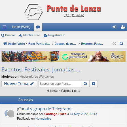
Inicio (Web)
nl
Buscar
Identificarse
or
Registrarse
de
eg
B
ac
Inicio (Web)
os
Foro Punta de Lanza Wargames
Juegos de mesa físicos y digitales
Eventos, Festivales, Jornadas....
nti
ist
u
es
fic
ra
s
rá
ar
rs
c
Eventos, Festivales, Jornadas....
a
pi
se
e
r
Moderador:
Moderadores Wargames
do
Buscar
Búsqueda avan
Nuevo Tema
s
6 temas • Página
1
de
1
Anuncios
¡Canal y grupo de Telegram!
Último mensaje por
Santiago Plaza
«
14 May 2022, 17:13
Publicado en
Novedades