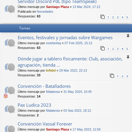
Servidor Discord PdL (tipo TeamSpeak)
Último mensaje por
Santiago Plaza
«
13 Mar 2024, 17:12
Publicado en
Novedades
Respuestas:
63
1
2
3
4
5
Temas
Eventos, festivales y jornadas sobre Wargames
Último mensaje por
estefanfaq
«
07 Feb 2025, 15:12
Respuestas:
63
1
2
3
4
5
Dónde jugar a tablero físicamente: Club, asociación,
agrupación, tienda ...
Último mensaje por
Infidel
«
29 Mar 2022, 22:13
Respuestas:
33
1
2
3
Convención - Batalladores
Último mensaje por
Malatesta
«
31 May 2024, 10:45
Respuestas:
14
Pax Ludica 2023
Último mensaje por
Malatesta
«
03 Sep 2023, 18:12
Respuestas:
2
Convención Vassal Forever
Último mensaje por
Santiago Plaza
«
17 May 2023, 11:59