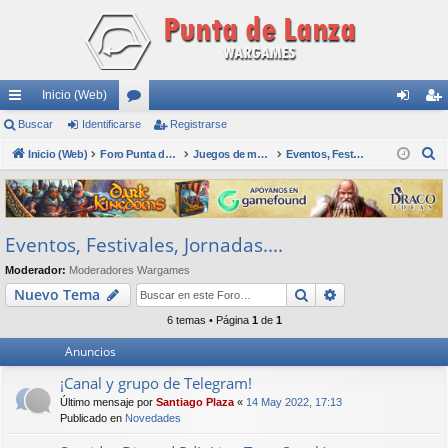
Inicio (Web)
nl
Buscar
Identificarse
or
Registrarse
de
eg
B
ac
Inicio (Web)
os
Foro Punta de Lanza Wargames
Juegos de mesa físicos y digitales
Eventos, Festivales, Jornadas....
nti
ist
u
es
fic
ra
s
rá
ar
rs
c
Eventos, Festivales, Jornadas....
a
pi
se
e
r
Moderador:
Moderadores Wargames
do
Buscar
Búsqueda avan
Nuevo Tema
s
6 temas • Página
1
de
1
Anuncios
¡Canal y grupo de Telegram!
Último mensaje por
Santiago Plaza
«
14 May 2022, 17:13
Publicado en
Novedades