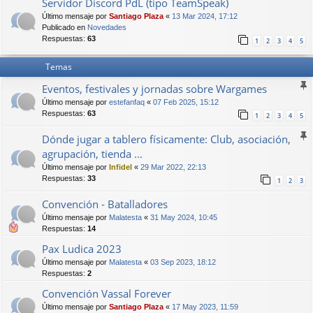
Servidor Discord PdL (tipo TeamSpeak)
Último mensaje por
Santiago Plaza
«
13 Mar 2024, 17:12
Publicado en
Novedades
Respuestas:
63
1
2
3
4
5
Temas
Eventos, festivales y jornadas sobre Wargames
Último mensaje por
estefanfaq
«
07 Feb 2025, 15:12
Respuestas:
63
1
2
3
4
5
Dónde jugar a tablero físicamente: Club, asociación,
agrupación, tienda ...
Último mensaje por
Infidel
«
29 Mar 2022, 22:13
Respuestas:
33
1
2
3
Convención - Batalladores
Último mensaje por
Malatesta
«
31 May 2024, 10:45
Respuestas:
14
Pax Ludica 2023
Último mensaje por
Malatesta
«
03 Sep 2023, 18:12
Respuestas:
2
Convención Vassal Forever
Último mensaje por
Santiago Plaza
«
17 May 2023, 11:59