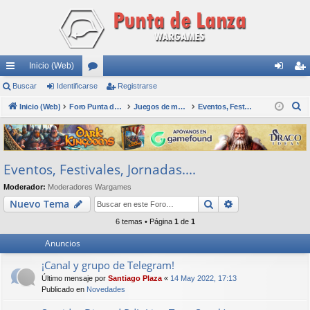
Inicio (Web)
nl
Buscar
Identificarse
or
Registrarse
de
eg
B
ac
Inicio (Web)
os
Foro Punta de Lanza Wargames
Juegos de mesa físicos y digitales
Eventos, Festivales, Jornadas....
nti
ist
u
es
fic
ra
s
rá
ar
rs
c
Eventos, Festivales, Jornadas....
a
pi
se
e
r
Moderador:
Moderadores Wargames
do
Buscar
Búsqueda avan
Nuevo Tema
s
6 temas • Página
1
de
1
Anuncios
¡Canal y grupo de Telegram!
Último mensaje por
Santiago Plaza
«
14 May 2022, 17:13
Publicado en
Novedades