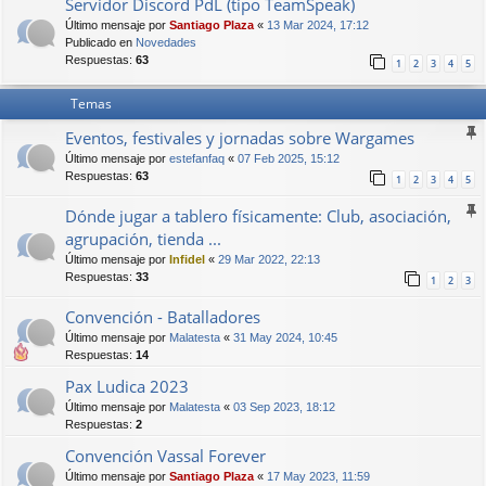
Servidor Discord PdL (tipo TeamSpeak)
Último mensaje por
Santiago Plaza
«
13 Mar 2024, 17:12
Publicado en
Novedades
Respuestas:
63
1
2
3
4
5
Temas
Eventos, festivales y jornadas sobre Wargames
Último mensaje por
estefanfaq
«
07 Feb 2025, 15:12
Respuestas:
63
1
2
3
4
5
Dónde jugar a tablero físicamente: Club, asociación,
agrupación, tienda ...
Último mensaje por
Infidel
«
29 Mar 2022, 22:13
Respuestas:
33
1
2
3
Convención - Batalladores
Último mensaje por
Malatesta
«
31 May 2024, 10:45
Respuestas:
14
Pax Ludica 2023
Último mensaje por
Malatesta
«
03 Sep 2023, 18:12
Respuestas:
2
Convención Vassal Forever
Último mensaje por
Santiago Plaza
«
17 May 2023, 11:59