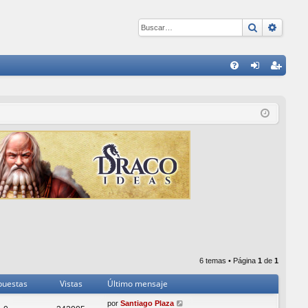
Buscar
Búsqu
E
FA
de
eg
Q
nti
ist
fic
ra
ar
rs
se
e
6 temas • Página
1
de
1
puestas
Vistas
Último mensaje
por
Santiago Plaza