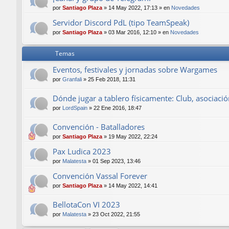
por
Santiago Plaza
»
14 May 2022, 17:13
» en
Novedades
Servidor Discord PdL (tipo TeamSpeak)
por
Santiago Plaza
»
03 Mar 2016, 12:10
» en
Novedades
Temas
Eventos, festivales y jornadas sobre Wargames
por
Granfali
»
25 Feb 2018, 11:31
Dónde jugar a tablero físicamente: Club, asociación
por
LordSpain
»
22 Ene 2016, 18:47
Convención - Batalladores
por
Santiago Plaza
»
19 May 2022, 22:24
Pax Ludica 2023
por
Malatesta
»
01 Sep 2023, 13:46
Convención Vassal Forever
por
Santiago Plaza
»
14 May 2022, 14:41
BellotaCon VI 2023
por
Malatesta
»
23 Oct 2022, 21:55