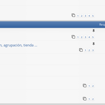
1
2
3
4
5
Res
1
2
3
4
5
, agrupación, tienda ...
1
2
3
1
2
1
2