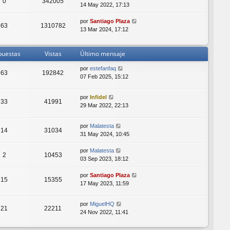
0
342005
14 May 2022, 17:13
por
Santiago Plaza
63
1310782
13 Mar 2024, 17:12
puestas
Vistas
Último mensaje
por
estefanfaq
63
192842
07 Feb 2025, 15:12
por
Infidel
33
41991
29 Mar 2022, 22:13
por
Malatesta
14
31034
31 May 2024, 10:45
por
Malatesta
2
10453
03 Sep 2023, 18:12
por
Santiago Plaza
15
15355
17 May 2023, 11:59
por
MiguelHQ
21
22211
24 Nov 2022, 11:41