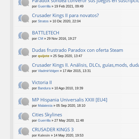
Paradox sondea convertir sus juegos en suscripci
por
Guerrilla
»
19 Feb 2021, 09:49
Crusader Kings II para novatos?
por
Stratos
»
10 Dic 2020, 22:04
BATTLETECH
por
CM
»
29 Nov 2016, 19:27
Dudas frustrado Paradox con oferta Steam
por
quijote
»
25 Sep 2020, 13:47
Crusader Kings II. Análisis, DLCs, guías,mods, duda
por
VladmirVolgen
»
17 Abr 2015, 13:31
Victoria II
por
Bandura
»
10 Ago 2010, 19:39
MP Hispania Universalis XXIII [EU4]
por
Malatesta
»
05 Sep 2020, 18:10
Cities Skylines
por
Guerrilla
»
27 May 2020, 11:48
CRUSADER KINGS 3
por
Kalesin
»
14 May 2020, 19:53