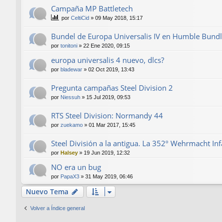
Campaña MP Battletech
por
CeltiCid
»
09 May 2018, 15:17
Bundel de Europa Universalis IV en Humble Bund
por
tonitoni
»
22 Ene 2020, 09:15
europa universalis 4 nuevo, dlcs?
por
bladewar
»
02 Oct 2019, 13:43
Pregunta campañas Steel Division 2
por
Niessuh
»
15 Jul 2019, 09:53
RTS Steel Division: Normandy 44
por
zuekamo
»
01 Mar 2017, 15:45
Steel División a la antigua. La 352º Wehrmacht Inf
por
Halsey
»
19 Jun 2019, 12:32
NO era un bug
por
PapaX3
»
31 May 2019, 06:46
Nuevo Tema
Volver a Índice general