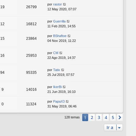
por
rastor
19
26799
12 May 2020, 07:07
por
Guerrilla
12
16812
11 Feb 2020, 14:55
por
BShaftoe
15
23864
04 Nov 2019, 11:22
por
CM
16
25953
22 Ago 2019, 14:37
por
Tatix
94
95335
25 Jul 2019, 07:57
por
IkerBi
9
14016
21 Jun 2019, 16:10
por
PapaX3
0
11324
31 May 2019, 06:46
2
3
4
5
1
Sigui
128 temas
Ir a