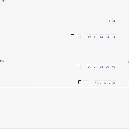
ones
1
2
1
10
11
12
13
14
…
s...
1
36
37
38
39
40
…
1
4
5
6
7
8
…