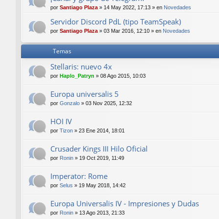
por
Santiago Plaza
»
14 May 2022, 17:13
» en
Novedades
Servidor Discord PdL (tipo TeamSpeak)
por
Santiago Plaza
»
03 Mar 2016, 12:10
» en
Novedades
Temas
Stellaris: nuevo 4x
por
Haplo_Patryn
»
08 Ago 2015, 10:03
Europa universalis 5
por
Gonzalo
»
03 Nov 2025, 12:32
HOI IV
por
Tizon
»
23 Ene 2014, 18:01
Crusader Kings III Hilo Oficial
por
Ronin
»
19 Oct 2019, 11:49
Imperator: Rome
por
Selus
»
19 May 2018, 14:42
Europa Universalis IV - Impresiones y Dudas
por
Ronin
»
13 Ago 2013, 21:33