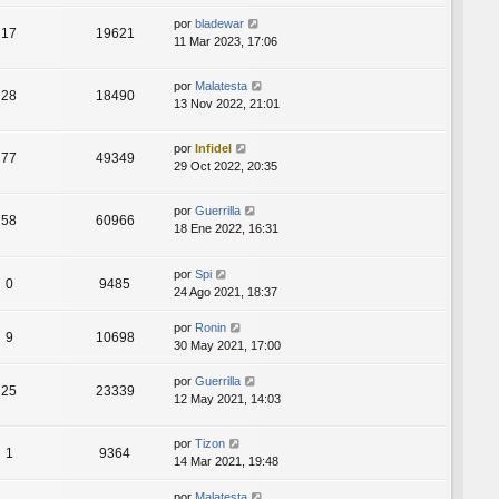
por
bladewar
17
19621
11 Mar 2023, 17:06
por
Malatesta
28
18490
13 Nov 2022, 21:01
por
Infidel
77
49349
29 Oct 2022, 20:35
por
Guerrilla
58
60966
18 Ene 2022, 16:31
por
Spi
0
9485
24 Ago 2021, 18:37
por
Ronin
9
10698
30 May 2021, 17:00
por
Guerrilla
25
23339
12 May 2021, 14:03
por
Tizon
1
9364
14 Mar 2021, 19:48
por
Malatesta