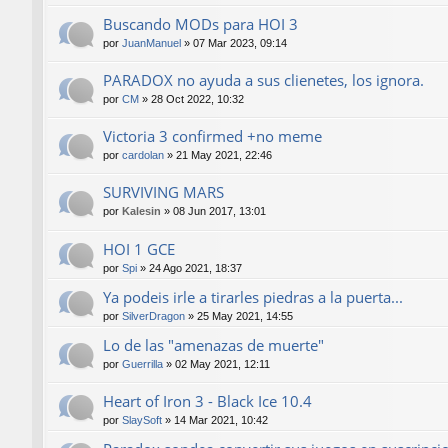
Buscando MODs para HOI 3
por
JuanManuel
»
07 Mar 2023, 09:14
PARADOX no ayuda a sus clienetes, los ignora.
por
CM
»
28 Oct 2022, 10:32
Victoria 3 confirmed +no meme
por
cardolan
»
21 May 2021, 22:46
SURVIVING MARS
por
Kalesin
»
08 Jun 2017, 13:01
HOI 1 GCE
por
Spi
»
24 Ago 2021, 18:37
Ya podeis irle a tirarles piedras a la puerta...
por
SilverDragon
»
25 May 2021, 14:55
Lo de las "amenazas de muerte"
por
Guerrilla
»
02 May 2021, 12:11
Heart of Iron 3 - Black Ice 10.4
por
SlaySoft
»
14 Mar 2021, 10:42