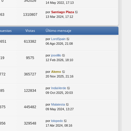
0
342026
14 May 2022, 17:13
por
Santiago Plaza
63
1310807
13 Mar 2024, 17:12
puestas
Vistas
Último mensaje
por
LordSpain
1651
613382
06 Ago 2026, 21:08
por
joselillo
19
9575
12 Feb 2026, 18:10
por
Akeno
772
365727
20 Nov 2025, 21:16
por
IndiaVerde
85
122834
09 Oct 2025, 20:03
por
Malatesta
375
445482
09 May 2024, 13:27
por
lolopedo
856
329548
17 Abr 2024, 08:16