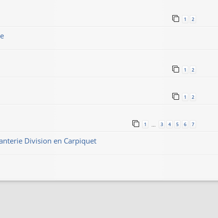
1
2
le
1
2
1
2
1
3
4
5
6
7
…
anterie Division en Carpiquet