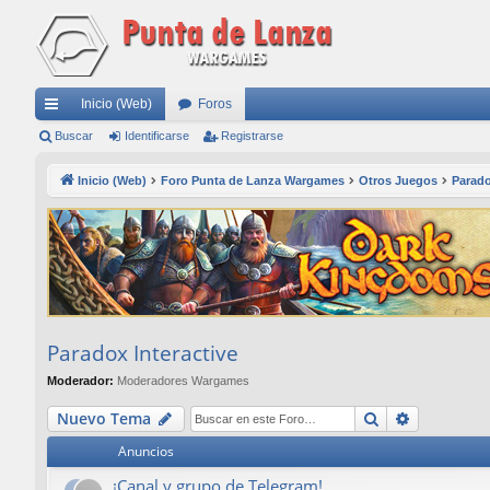
Inicio (Web)
Foros
nl
Buscar
Identificarse
Registrarse
ac
Inicio (Web)
Foro Punta de Lanza Wargames
Otros Juegos
Parado
es
rá
pi
do
s
Paradox Interactive
Moderador:
Moderadores Wargames
Buscar
Búsqueda
Nuevo Tema
Anuncios
¡Canal y grupo de Telegram!