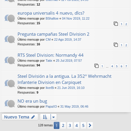
Respuestas:
12
europa universalis 4 nuevo, dlcs?
Último mensaje por
BShaftoe
«
04 Nov 2019, 11:22
Respuestas:
15
1
2
Pregunta campañas Steel Division 2
Último mensaje por
CM
«
22 Ago 2019, 14:37
Respuestas:
16
1
2
RTS Steel Division: Normandy 44
Último mensaje por
Tatix
«
25 Jul 2019, 07:57
Respuestas:
94
1
4
5
6
7
…
Steel División a la antigua. La 352º Wehrmacht
Infanterie Division en Carpiquet
Último mensaje por
IkerBi
«
21 Jun 2019, 16:10
Respuestas:
9
NO era un bug
Último mensaje por
PapaX3
«
31 May 2019, 06:46
Nuevo Tema
2
3
4
5
1
Siguiente
128 temas