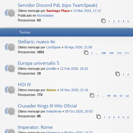
Servidor Discord PdL (tipo TeamSpeak)
Último mensaje por
Santiago Plaza
«
13 Mar 2024, 17:12
Publicado en
Novedades
Respuestas:
63
1
2
3
4
5
Temas
Stellaris: nuevo 4x
Último mensaje por
LordSpain
«
06 Ago 2026, 21:08
Respuestas:
1651
1
108
109
110
111
…
Europa universalis 5
Último mensaje por
joselillo
«
12 Feb 2026, 18:10
Respuestas:
19
1
2
HOI IV
Último mensaje por
Akeno
«
20 Nov 2025, 21:16
Respuestas:
772
1
49
50
51
52
…
Crusader Kings III Hilo Oficial
Último mensaje por
IndiaVerde
«
09 Oct 2025, 20:03
Respuestas:
85
1
2
3
4
5
6
Imperator: Rome
Último mensaje por
Malatesta
«
09 May 2024, 13:27