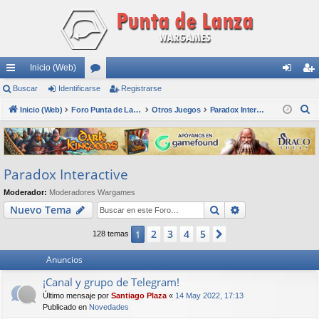
Inicio (Web)
nl
Buscar
Identificarse
or
Registrarse
de
eg
B
ac
Inicio (Web)
os
Foro Punta de Lanza Wargames
Otros Juegos
Paradox Interactive
nti
ist
u
es
fic
ra
s
rá
ar
rs
c
Paradox Interactive
a
pi
se
e
r
Moderador:
Moderadores Wargames
do
Buscar
Búsqueda avan
Nuevo Tema
s
2
3
4
5
1
Siguiente
128 temas
Anuncios
¡Canal y grupo de Telegram!
Último mensaje por
Santiago Plaza
«
14 May 2022, 17:13
Publicado en
Novedades