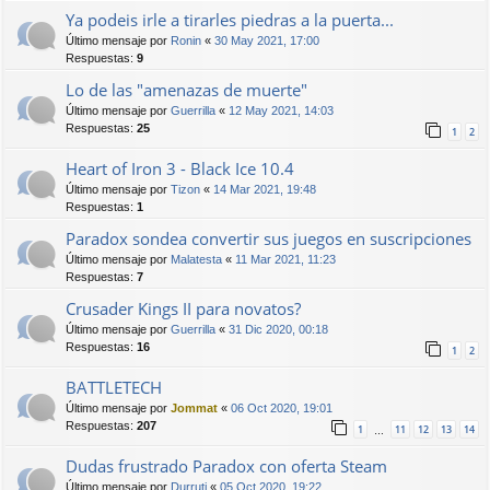
Ya podeis irle a tirarles piedras a la puerta...
Último mensaje por
Ronin
«
30 May 2021, 17:00
Respuestas:
9
Lo de las "amenazas de muerte"
Último mensaje por
Guerrilla
«
12 May 2021, 14:03
Respuestas:
25
1
2
Heart of Iron 3 - Black Ice 10.4
Último mensaje por
Tizon
«
14 Mar 2021, 19:48
Respuestas:
1
Paradox sondea convertir sus juegos en suscripciones
Último mensaje por
Malatesta
«
11 Mar 2021, 11:23
Respuestas:
7
Crusader Kings II para novatos?
Último mensaje por
Guerrilla
«
31 Dic 2020, 00:18
Respuestas:
16
1
2
BATTLETECH
Último mensaje por
Jommat
«
06 Oct 2020, 19:01
Respuestas:
207
1
11
12
13
14
…
Dudas frustrado Paradox con oferta Steam
Último mensaje por
Durruti
«
05 Oct 2020, 19:22