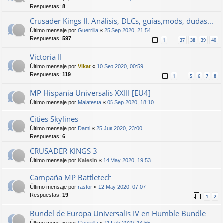
Respuestas:
8
Crusader Kings II. Análisis, DLCs, guías,mods, dudas...
Último mensaje por
Guerrilla
«
25 Sep 2020, 21:54
Respuestas:
597
1
37
38
39
40
…
Victoria II
Último mensaje por
Vikat
«
10 Sep 2020, 00:59
Respuestas:
119
1
5
6
7
8
…
MP Hispania Universalis XXIII [EU4]
Último mensaje por
Malatesta
«
05 Sep 2020, 18:10
Cities Skylines
Último mensaje por
Dami
«
25 Jun 2020, 23:00
Respuestas:
6
CRUSADER KINGS 3
Último mensaje por
Kalesin
«
14 May 2020, 19:53
Campaña MP Battletech
Último mensaje por
rastor
«
12 May 2020, 07:07
Respuestas:
19
1
2
Bundel de Europa Universalis IV en Humble Bundle
Último mensaje por
Guerrilla
«
11 Feb 2020, 14:55