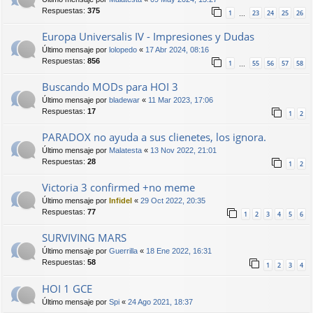
Respuestas:
375
1
23
24
25
26
…
Europa Universalis IV - Impresiones y Dudas
Último mensaje por
lolopedo
«
17 Abr 2024, 08:16
Respuestas:
856
1
55
56
57
58
…
Buscando MODs para HOI 3
Último mensaje por
bladewar
«
11 Mar 2023, 17:06
Respuestas:
17
1
2
PARADOX no ayuda a sus clienetes, los ignora.
Último mensaje por
Malatesta
«
13 Nov 2022, 21:01
Respuestas:
28
1
2
Victoria 3 confirmed +no meme
Último mensaje por
Infidel
«
29 Oct 2022, 20:35
Respuestas:
77
1
2
3
4
5
6
SURVIVING MARS
Último mensaje por
Guerrilla
«
18 Ene 2022, 16:31
Respuestas:
58
1
2
3
4
HOI 1 GCE
Último mensaje por
Spi
«
24 Ago 2021, 18:37