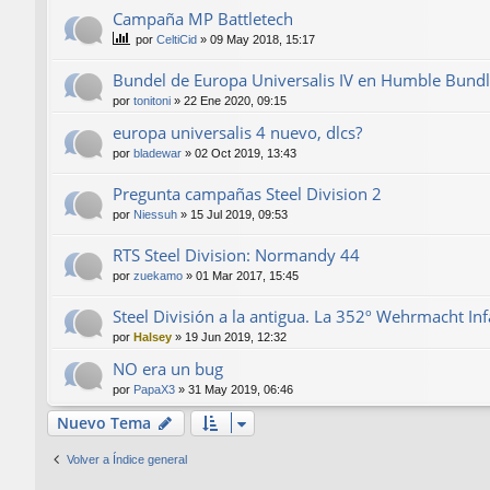
Campaña MP Battletech
por
CeltiCid
»
09 May 2018, 15:17
Bundel de Europa Universalis IV en Humble Bund
por
tonitoni
»
22 Ene 2020, 09:15
europa universalis 4 nuevo, dlcs?
por
bladewar
»
02 Oct 2019, 13:43
Pregunta campañas Steel Division 2
por
Niessuh
»
15 Jul 2019, 09:53
RTS Steel Division: Normandy 44
por
zuekamo
»
01 Mar 2017, 15:45
Steel División a la antigua. La 352º Wehrmacht Inf
por
Halsey
»
19 Jun 2019, 12:32
NO era un bug
por
PapaX3
»
31 May 2019, 06:46
Nuevo Tema
Volver a Índice general