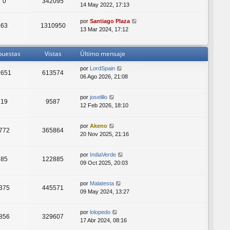
0
342095
14 May 2022, 17:13
por
Santiago Plaza
63
1310950
13 Mar 2024, 17:12
puestas
Vistas
Último mensaje
por
LordSpain
1651
613574
06 Ago 2026, 21:08
por
joselillo
19
9587
12 Feb 2026, 18:10
por
Akeno
772
365864
20 Nov 2025, 21:16
por
IndiaVerde
85
122885
09 Oct 2025, 20:03
por
Malatesta
375
445571
09 May 2024, 13:27
por
lolopedo
856
329607
17 Abr 2024, 08:16