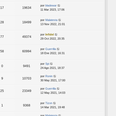
por
bladewar
17
19634
11 Mar 2023, 17:06
por
Malatesta
28
18499
13 Nov 2022, 21:01
por
Infidel
77
49374
29 Oct 2022, 20:35
por
Guerrilla
58
60994
18 Ene 2022, 16:31
por
Spi
0
9491
24 Ago 2021, 18:37
por
Ronin
9
10703
30 May 2021, 17:00
por
Guerrilla
25
23349
12 May 2021, 14:03
por
Tizon
1
9368
14 Mar 2021, 19:48
por
Malatesta