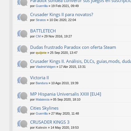
Paradox sondea convertir sus juegos en suscripci
por
Guerrilla
»
19 Feb 2021, 09:49
Crusader Kings II para novatos?
por
Stratos
»
10 Dic 2020, 22:04
BATTLETECH
por
CM
»
29 Nov 2016, 19:27
Dudas frustrado Paradox con oferta Steam
por
quijote
»
25 Sep 2020, 13:47
Crusader Kings II. Análisis, DLCs, guías,mods, duda
por
VladmirVolgen
»
17 Abr 2015, 13:31
Victoria II
por
Bandura
»
10 Ago 2010, 19:39
MP Hispania Universalis XXIII [EU4]
por
Malatesta
»
05 Sep 2020, 18:10
Cities Skylines
por
Guerrilla
»
27 May 2020, 11:48
CRUSADER KINGS 3
por
Kalesin
»
14 May 2020, 19:53