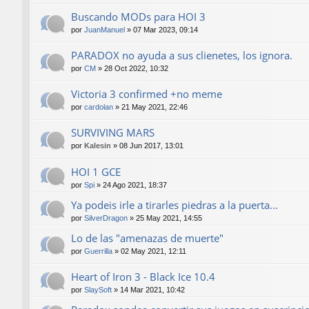
Buscando MODs para HOI 3
por
JuanManuel
»
07 Mar 2023, 09:14
PARADOX no ayuda a sus clienetes, los ignora.
por
CM
»
28 Oct 2022, 10:32
Victoria 3 confirmed +no meme
por
cardolan
»
21 May 2021, 22:46
SURVIVING MARS
por
Kalesin
»
08 Jun 2017, 13:01
HOI 1 GCE
por
Spi
»
24 Ago 2021, 18:37
Ya podeis irle a tirarles piedras a la puerta...
por
SilverDragon
»
25 May 2021, 14:55
Lo de las "amenazas de muerte"
por
Guerrilla
»
02 May 2021, 12:11
Heart of Iron 3 - Black Ice 10.4
por
SlaySoft
»
14 Mar 2021, 10:42