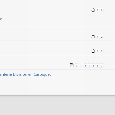
1
2
le
1
2
1
2
1
3
4
5
6
7
…
anterie Division en Carpiquet