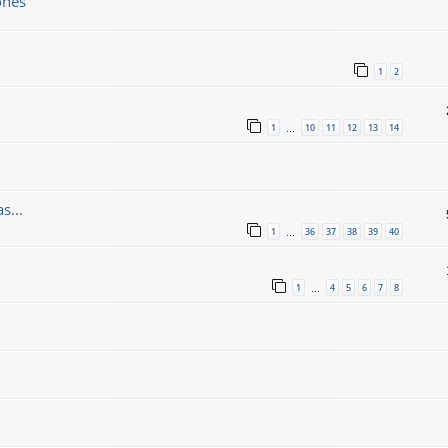
ones
1
2
1
10
11
12
13
14
…
s...
1
36
37
38
39
40
…
1
4
5
6
7
8
…