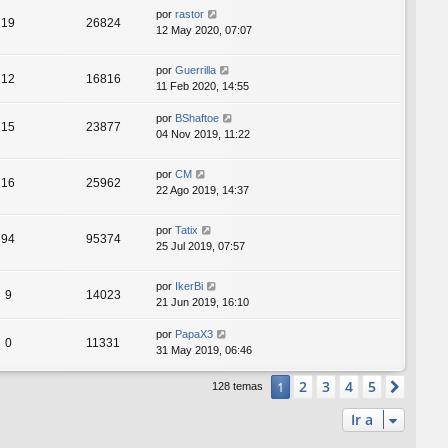
por
rastor
19
26824
12 May 2020, 07:07
por
Guerrilla
12
16816
11 Feb 2020, 14:55
por
BShaftoe
15
23877
04 Nov 2019, 11:22
por
CM
16
25962
22 Ago 2019, 14:37
por
Tatix
94
95374
25 Jul 2019, 07:57
por
IkerBi
9
14023
21 Jun 2019, 16:10
por
PapaX3
0
11331
31 May 2019, 06:46
2
3
4
5
1
Sigui
128 temas
Ir a