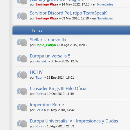
por
Santiago Plaza
»
14 May 2022, 17:13
» en
Novedades
Servidor Discord PdL (tipo TeamSpeak)
por
Santiago Plaza
»
03 Mar 2016, 12:10
» en
Novedades
Temas
Stellaris: nuevo 4x
por
Haplo_Patryn
»
08 Ago 2015, 10:03
Europa universalis 5
por
Gonzalo
»
03 Nov 2025, 12:32
HOI IV
por
Tizon
»
23 Ene 2014, 18:01
Crusader Kings III Hilo Oficial
por
Ronin
»
19 Oct 2019, 11:49
Imperator: Rome
por
Selus
»
19 May 2018, 14:42
Europa Universalis IV - Impresiones y Dudas
por
Ronin
»
13 Ago 2013, 21:33