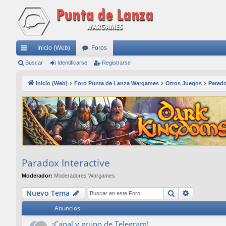
Inicio (Web)
Foros
nl
Buscar
Identificarse
Registrarse
ac
Inicio (Web)
Foro Punta de Lanza Wargames
Otros Juegos
Parado
es
rá
pi
do
s
Paradox Interactive
Moderador:
Moderadores Wargames
Buscar
Búsqueda
Nuevo Tema
Anuncios
¡Canal y grupo de Telegram!