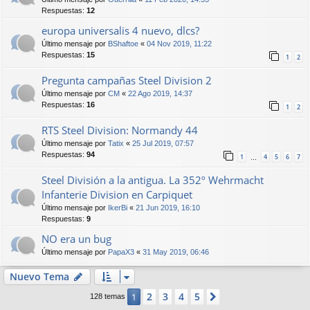
Respuestas:
12
europa universalis 4 nuevo, dlcs?
Último mensaje por
BShaftoe
«
04 Nov 2019, 11:22
Respuestas:
15
1
2
Pregunta campañas Steel Division 2
Último mensaje por
CM
«
22 Ago 2019, 14:37
Respuestas:
16
1
2
RTS Steel Division: Normandy 44
Último mensaje por
Tatix
«
25 Jul 2019, 07:57
Respuestas:
94
1
4
5
6
7
…
Steel División a la antigua. La 352º Wehrmacht
Infanterie Division en Carpiquet
Último mensaje por
IkerBi
«
21 Jun 2019, 16:10
Respuestas:
9
NO era un bug
Último mensaje por
PapaX3
«
31 May 2019, 06:46
Nuevo Tema
2
3
4
5
1
Siguiente
128 temas