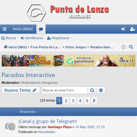
Inicio (Web)
nl
Buscar
Identificarse
or
Registrarse
de
eg
B
ac
Inicio (Web)
os
Foro Punta de Lanza Wargames
Otros Juegos
Paradox Interactive
nti
ist
u
es
fic
ra
s
rá
ar
rs
c
Paradox Interactive
a
pi
se
e
r
Moderador:
Moderadores Wargames
do
Buscar
Búsqueda avan
Nuevo Tema
s
2
3
4
5
1
Siguiente
128 temas
Anuncios
¡Canal y grupo de Telegram!
Último mensaje por
Santiago Plaza
«
14 May 2022, 17:13
Publicado en
Novedades