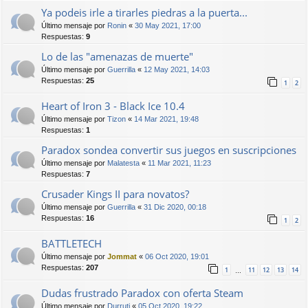
Ya podeis irle a tirarles piedras a la puerta...
Último mensaje por
Ronin
«
30 May 2021, 17:00
Respuestas:
9
Lo de las "amenazas de muerte"
Último mensaje por
Guerrilla
«
12 May 2021, 14:03
Respuestas:
25
1
2
Heart of Iron 3 - Black Ice 10.4
Último mensaje por
Tizon
«
14 Mar 2021, 19:48
Respuestas:
1
Paradox sondea convertir sus juegos en suscripciones
Último mensaje por
Malatesta
«
11 Mar 2021, 11:23
Respuestas:
7
Crusader Kings II para novatos?
Último mensaje por
Guerrilla
«
31 Dic 2020, 00:18
Respuestas:
16
1
2
BATTLETECH
Último mensaje por
Jommat
«
06 Oct 2020, 19:01
Respuestas:
207
1
11
12
13
14
…
Dudas frustrado Paradox con oferta Steam
Último mensaje por
Durruti
«
05 Oct 2020, 19:22