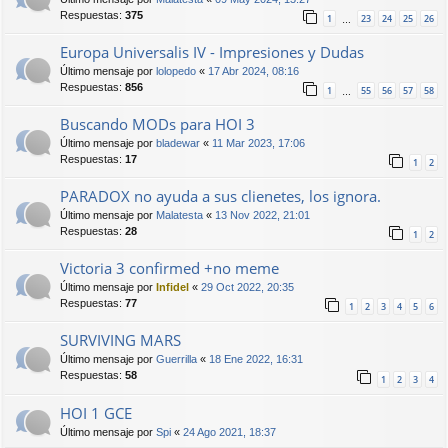
Respuestas:
375
1
23
24
25
26
…
Europa Universalis IV - Impresiones y Dudas
Último mensaje por
lolopedo
«
17 Abr 2024, 08:16
Respuestas:
856
1
55
56
57
58
…
Buscando MODs para HOI 3
Último mensaje por
bladewar
«
11 Mar 2023, 17:06
Respuestas:
17
1
2
PARADOX no ayuda a sus clienetes, los ignora.
Último mensaje por
Malatesta
«
13 Nov 2022, 21:01
Respuestas:
28
1
2
Victoria 3 confirmed +no meme
Último mensaje por
Infidel
«
29 Oct 2022, 20:35
Respuestas:
77
1
2
3
4
5
6
SURVIVING MARS
Último mensaje por
Guerrilla
«
18 Ene 2022, 16:31
Respuestas:
58
1
2
3
4
HOI 1 GCE
Último mensaje por
Spi
«
24 Ago 2021, 18:37