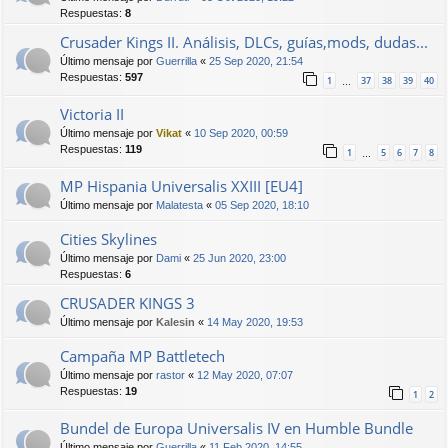
Respuestas:
8
Crusader Kings II. Análisis, DLCs, guías,mods, dudas...
Último mensaje por
Guerrilla
«
25 Sep 2020, 21:54
Respuestas:
597
1
37
38
39
40
…
Victoria II
Último mensaje por
Vikat
«
10 Sep 2020, 00:59
Respuestas:
119
1
5
6
7
8
…
MP Hispania Universalis XXIII [EU4]
Último mensaje por
Malatesta
«
05 Sep 2020, 18:10
Cities Skylines
Último mensaje por
Dami
«
25 Jun 2020, 23:00
Respuestas:
6
CRUSADER KINGS 3
Último mensaje por
Kalesin
«
14 May 2020, 19:53
Campaña MP Battletech
Último mensaje por
rastor
«
12 May 2020, 07:07
Respuestas:
19
1
2
Bundel de Europa Universalis IV en Humble Bundle
Último mensaje por
Guerrilla
«
11 Feb 2020, 14:55