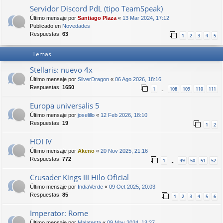
Servidor Discord PdL (tipo TeamSpeak)
Último mensaje por
Santiago Plaza
«
13 Mar 2024, 17:12
Publicado en
Novedades
Respuestas:
63
1
2
3
4
5
Temas
Stellaris: nuevo 4x
Último mensaje por
SilverDragon
«
06 Ago 2026, 18:16
Respuestas:
1650
1
108
109
110
111
…
Europa universalis 5
Último mensaje por
joselillo
«
12 Feb 2026, 18:10
Respuestas:
19
1
2
HOI IV
Último mensaje por
Akeno
«
20 Nov 2025, 21:16
Respuestas:
772
1
49
50
51
52
…
Crusader Kings III Hilo Oficial
Último mensaje por
IndiaVerde
«
09 Oct 2025, 20:03
Respuestas:
85
1
2
3
4
5
6
Imperator: Rome
Último mensaje por
Malatesta
«
09 May 2024, 13:27