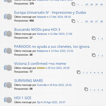
Respuestas:
375
1
23
24
25
26
…
Europa Universalis IV - Impresiones y Dudas
Último mensaje por
lolopedo
«
17 Abr 2024, 08:16
Respuestas:
856
1
55
56
57
58
…
Buscando MODs para HOI 3
Último mensaje por
bladewar
«
11 Mar 2023, 17:06
Respuestas:
17
1
2
PARADOX no ayuda a sus clienetes, los ignora.
Último mensaje por
Malatesta
«
13 Nov 2022, 21:01
Respuestas:
28
1
2
Victoria 3 confirmed +no meme
Último mensaje por
Infidel
«
29 Oct 2022, 20:35
Respuestas:
77
1
2
3
4
5
6
SURVIVING MARS
Último mensaje por
Guerrilla
«
18 Ene 2022, 16:31
Respuestas:
58
1
2
3
4
HOI 1 GCE
Último mensaje por
Spi
«
24 Ago 2021, 18:37