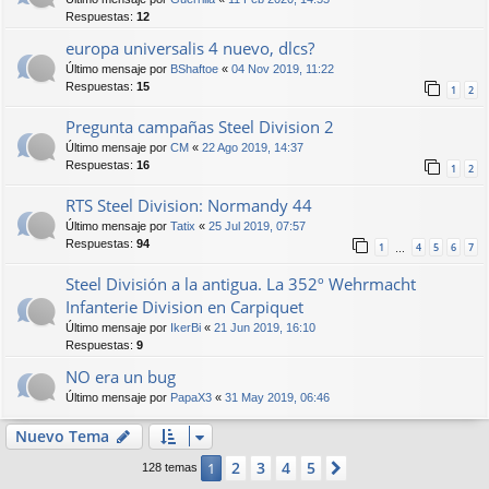
Respuestas:
12
europa universalis 4 nuevo, dlcs?
Último mensaje por
BShaftoe
«
04 Nov 2019, 11:22
Respuestas:
15
1
2
Pregunta campañas Steel Division 2
Último mensaje por
CM
«
22 Ago 2019, 14:37
Respuestas:
16
1
2
RTS Steel Division: Normandy 44
Último mensaje por
Tatix
«
25 Jul 2019, 07:57
Respuestas:
94
1
4
5
6
7
…
Steel División a la antigua. La 352º Wehrmacht
Infanterie Division en Carpiquet
Último mensaje por
IkerBi
«
21 Jun 2019, 16:10
Respuestas:
9
NO era un bug
Último mensaje por
PapaX3
«
31 May 2019, 06:46
Nuevo Tema
2
3
4
5
1
Siguiente
128 temas