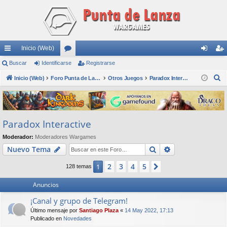
Inicio (Web)
nl
Buscar
Identificarse
or
Registrarse
de
eg
B
ac
Inicio (Web)
os
Foro Punta de Lanza Wargames
Otros Juegos
Paradox Interactive
nti
ist
u
es
fic
ra
s
rá
ar
rs
c
Paradox Interactive
a
pi
se
e
r
Moderador:
Moderadores Wargames
do
Buscar
Búsqueda avan
Nuevo Tema
s
2
3
4
5
1
Siguiente
128 temas
Anuncios
¡Canal y grupo de Telegram!
Último mensaje por
Santiago Plaza
«
14 May 2022, 17:13
Publicado en
Novedades