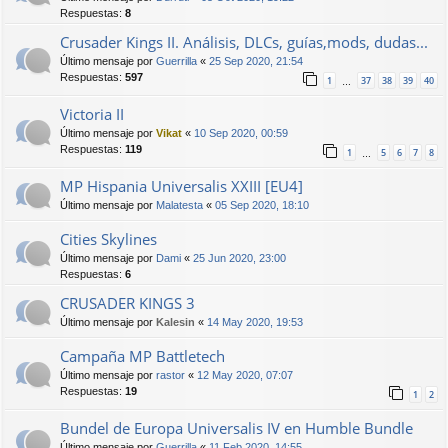
Respuestas:
8
Crusader Kings II. Análisis, DLCs, guías,mods, dudas...
Último mensaje por
Guerrilla
«
25 Sep 2020, 21:54
Respuestas:
597
1
37
38
39
40
…
Victoria II
Último mensaje por
Vikat
«
10 Sep 2020, 00:59
Respuestas:
119
1
5
6
7
8
…
MP Hispania Universalis XXIII [EU4]
Último mensaje por
Malatesta
«
05 Sep 2020, 18:10
Cities Skylines
Último mensaje por
Dami
«
25 Jun 2020, 23:00
Respuestas:
6
CRUSADER KINGS 3
Último mensaje por
Kalesin
«
14 May 2020, 19:53
Campaña MP Battletech
Último mensaje por
rastor
«
12 May 2020, 07:07
Respuestas:
19
1
2
Bundel de Europa Universalis IV en Humble Bundle
Último mensaje por
Guerrilla
«
11 Feb 2020, 14:55