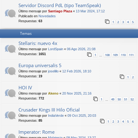
Servidor Discord PdL (tipo TeamSpeak)
Último mensaje por
Santiago Plaza
«
13 Mar 2024, 17:12
Publicado en
Novedades
Respuestas:
63
1
2
3
4
5
Temas
Stellaris: nuevo 4x
Último mensaje por
LordSpain
«
06 Ago 2026, 21:08
Respuestas:
1651
1
108
109
110
111
…
Europa universalis 5
Último mensaje por
joselillo
«
12 Feb 2026, 18:10
Respuestas:
19
1
2
HOI IV
Último mensaje por
Akeno
«
20 Nov 2025, 21:16
Respuestas:
772
1
49
50
51
52
…
Crusader Kings III Hilo Oficial
Último mensaje por
IndiaVerde
«
09 Oct 2025, 20:03
Respuestas:
85
1
2
3
4
5
6
Imperator: Rome
Último mensaje por
Malatesta
«
09 May 2024, 13:27