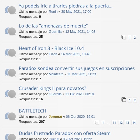
Ya podeis irle a tirarles piedras a la puerta...
Último mensaje por
Ronin
«
30 May 2021, 17:00
Respuestas:
9
Lo de las "amenazas de muerte"
Último mensaje por
Guerrilla
«
12 May 2021, 14:03
Respuestas:
25
1
2
Heart of Iron 3 - Black Ice 10.4
Último mensaje por
Tizon
«
14 Mar 2021, 19:48
Respuestas:
1
Paradox sondea convertir sus juegos en suscripciones
Último mensaje por
Malatesta
«
11 Mar 2021, 11:23
Respuestas:
7
Crusader Kings II para novatos?
Último mensaje por
Guerrilla
«
31 Dic 2020, 00:18
Respuestas:
16
1
2
BATTLETECH
Último mensaje por
Jommat
«
06 Oct 2020, 19:01
Respuestas:
207
1
11
12
13
14
…
Dudas frustrado Paradox con oferta Steam
Último mensaje por
Durruti
«
05 Oct 2020, 19:22