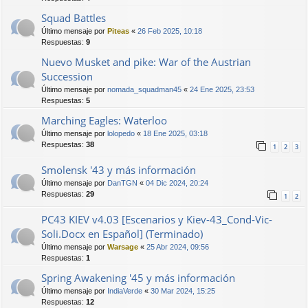
Squad Battles
Último mensaje por
Piteas
«
26 Feb 2025, 10:18
Respuestas:
9
Nuevo Musket and pike: War of the Austrian
Succession
Último mensaje por
nomada_squadman45
«
24 Ene 2025, 23:53
Respuestas:
5
Marching Eagles: Waterloo
Último mensaje por
lolopedo
«
18 Ene 2025, 03:18
Respuestas:
38
1
2
3
Smolensk '43 y más información
Último mensaje por
DanTGN
«
04 Dic 2024, 20:24
Respuestas:
29
1
2
PC43 KIEV v4.03 [Escenarios y Kiev-43_Cond-Vic-
Soli.Docx en Español] (Terminado)
Último mensaje por
Warsage
«
25 Abr 2024, 09:56
Respuestas:
1
Spring Awakening '45 y más información
Último mensaje por
IndiaVerde
«
30 Mar 2024, 15:25
Respuestas:
12