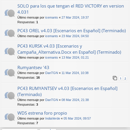
SOLO para los que tengan el RED VICTORY en version
4.031
Último mensaje por
icemants
«
27 Mar 2024, 19:37
Respuestas:
1
PC43 OREL v4.03 [Escenarios en Español] (Terminado)
Último mensaje por
icemants
«
23 Mar 2024, 04:50
PC43 KURSK v4.03 [Escenarios y
Campaña_Alternativa.Docx en Español] (Terminado)
Último mensaje por
icemants
«
13 Mar 2024, 01:21
Rumyantsev '43
Último mensaje por
DanTGN
«
11 Mar 2024, 10:38
Respuestas:
16
1
2
PC43 RUMYANTSEV v4.03 [Escenarios en Español]
(Terminado)
Último mensaje por
DanTGN
«
08 Mar 2024, 21:38
Respuestas:
3
WDS estrena foro propio
Último mensaje por
IndiaVerde
«
05 Mar 2024, 09:57
Respuestas:
7