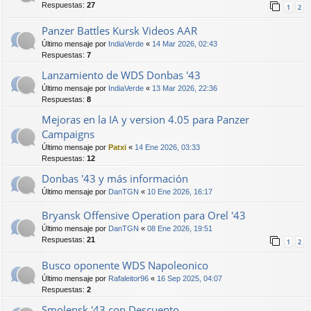
Respuestas:
27
1
2
Panzer Battles Kursk Videos AAR
Último mensaje por
IndiaVerde
«
14 Mar 2026, 02:43
Respuestas:
7
Lanzamiento de WDS Donbas '43
Último mensaje por
IndiaVerde
«
13 Mar 2026, 22:36
Respuestas:
8
Mejoras en la IA y version 4.05 para Panzer
Campaigns
Último mensaje por
Patxi
«
14 Ene 2026, 03:33
Respuestas:
12
Donbas '43 y más información
Último mensaje por
DanTGN
«
10 Ene 2026, 16:17
Bryansk Offensive Operation para Orel '43
Último mensaje por
DanTGN
«
08 Ene 2026, 19:51
Respuestas:
21
1
2
Busco oponente WDS Napoleonico
Último mensaje por
Rafaleitor96
«
16 Sep 2025, 04:07
Respuestas:
2
Smolensk '43 con Descuento