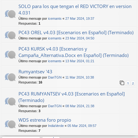
SOLO para los que tengan el RED VICTORY en version
4.031
Último mensaje por
icemants
«
27 Mar 2024, 19:37
Respuestas:
1
PC43 OREL v4.03 [Escenarios en Español] (Terminado)
Último mensaje por
icemants
«
23 Mar 2024, 04:50
PC43 KURSK v4.03 [Escenarios y
Campaña_Alternativa.Docx en Español] (Terminado)
Último mensaje por
icemants
«
13 Mar 2024, 01:21
Rumyantsev '43
Último mensaje por
DanTGN
«
11 Mar 2024, 10:38
Respuestas:
16
1
2
PC43 RUMYANTSEV v4.03 [Escenarios en Español]
(Terminado)
Último mensaje por
DanTGN
«
08 Mar 2024, 21:38
Respuestas:
3
WDS estrena foro propio
Último mensaje por
IndiaVerde
«
05 Mar 2024, 09:57
Respuestas:
7