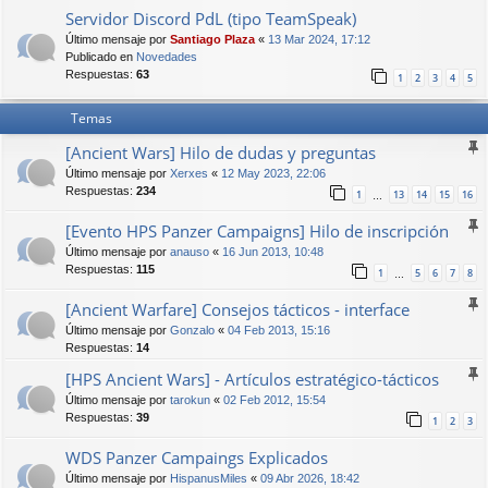
Servidor Discord PdL (tipo TeamSpeak)
Último mensaje por
Santiago Plaza
«
13 Mar 2024, 17:12
Publicado en
Novedades
Respuestas:
63
1
2
3
4
5
Temas
[Ancient Wars] Hilo de dudas y preguntas
Último mensaje por
Xerxes
«
12 May 2023, 22:06
Respuestas:
234
1
13
14
15
16
…
[Evento HPS Panzer Campaigns] Hilo de inscripción
Último mensaje por
anauso
«
16 Jun 2013, 10:48
Respuestas:
115
1
5
6
7
8
…
[Ancient Warfare] Consejos tácticos - interface
Último mensaje por
Gonzalo
«
04 Feb 2013, 15:16
Respuestas:
14
[HPS Ancient Wars] - Artículos estratégico-tácticos
Último mensaje por
tarokun
«
02 Feb 2012, 15:54
Respuestas:
39
1
2
3
WDS Panzer Campaings Explicados
Último mensaje por
HispanusMiles
«
09 Abr 2026, 18:42