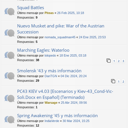
Squad Battles
Último mensaje por
Piteas
«
26 Feb 2025, 10:18
Respuestas:
9
Nuevo Musket and pike: War of the Austrian
Succession
Último mensaje por
nomada_squadman45
«
24 Ene 2025, 23:53
Respuestas:
5
Marching Eagles: Waterloo
Último mensaje por
lolopedo
«
18 Ene 2025, 03:18
Respuestas:
38
1
2
3
Smolensk '43 y más información
Último mensaje por
DanTGN
«
04 Dic 2024, 20:24
Respuestas:
29
1
2
PC43 KIEV v4.03 [Escenarios y Kiev-43_Cond-Vic-
Soli.Docx en Español] (Terminado)
Último mensaje por
Warsage
«
25 Abr 2024, 09:56
Respuestas:
1
Spring Awakening '45 y más información
Último mensaje por
IndiaVerde
«
30 Mar 2024, 15:25
Respuestas:
12