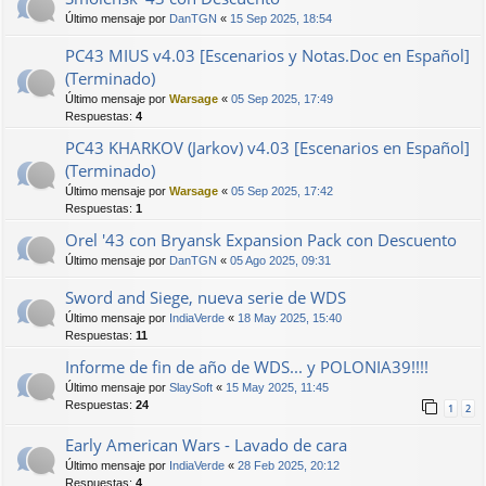
Último mensaje por
DanTGN
«
15 Sep 2025, 18:54
PC43 MIUS v4.03 [Escenarios y Notas.Doc en Español]
(Terminado)
Último mensaje por
Warsage
«
05 Sep 2025, 17:49
Respuestas:
4
PC43 KHARKOV (Jarkov) v4.03 [Escenarios en Español]
(Terminado)
Último mensaje por
Warsage
«
05 Sep 2025, 17:42
Respuestas:
1
Orel '43 con Bryansk Expansion Pack con Descuento
Último mensaje por
DanTGN
«
05 Ago 2025, 09:31
Sword and Siege, nueva serie de WDS
Último mensaje por
IndiaVerde
«
18 May 2025, 15:40
Respuestas:
11
Informe de fin de año de WDS... y POLONIA39!!!!
Último mensaje por
SlaySoft
«
15 May 2025, 11:45
Respuestas:
24
1
2
Early American Wars - Lavado de cara
Último mensaje por
IndiaVerde
«
28 Feb 2025, 20:12
Respuestas:
4