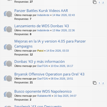
Respuestas:
27
1
2
Panzer Battles Kursk Videos AAR
Último mensaje por
IndiaVerde
«
14 Mar 2026, 02:43
Respuestas:
7
Lanzamiento de WDS Donbas '43
Último mensaje por
IndiaVerde
«
13 Mar 2026, 22:36
Respuestas:
8
Mejoras en la IA y version 4.05 para Panzer
Campaigns
Último mensaje por
Patxi
«
14 Ene 2026, 03:33
Respuestas:
12
Donbas '43 y más información
Último mensaje por
DanTGN
«
10 Ene 2026, 16:17
Bryansk Offensive Operation para Orel '43
Último mensaje por
DanTGN
«
08 Ene 2026, 19:51
Respuestas:
21
1
2
Busco oponente WDS Napoleonico
Último mensaje por
Rafaleitor96
«
16 Sep 2025, 04:07
Respuestas:
2
Smolensk '43 con Descuento