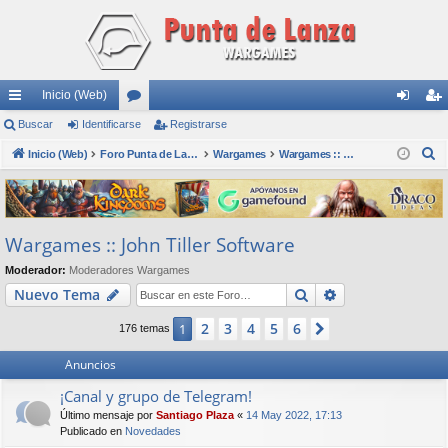
Inicio (Web)
nl
Buscar
Identificarse
or
Registrarse
de
eg
B
ac
Inicio (Web)
os
Foro Punta de Lanza Wargames
Wargames
Wargames :: John Tiller Software
nti
ist
u
es
fic
ra
s
rá
ar
rs
c
Wargames :: John Tiller Software
a
pi
se
e
r
Moderador:
Moderadores Wargames
do
Buscar
Búsqueda avan
Nuevo Tema
s
2
3
4
5
6
1
Siguiente
176 temas
Anuncios
¡Canal y grupo de Telegram!
Último mensaje por
Santiago Plaza
«
14 May 2022, 17:13
Publicado en
Novedades