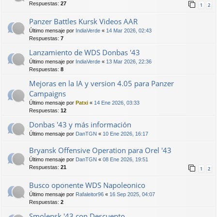
Respuestas:
27
1
2
Panzer Battles Kursk Videos AAR
Último mensaje por
IndiaVerde
«
14 Mar 2026, 02:43
Respuestas:
7
Lanzamiento de WDS Donbas '43
Último mensaje por
IndiaVerde
«
13 Mar 2026, 22:36
Respuestas:
8
Mejoras en la IA y version 4.05 para Panzer
Campaigns
Último mensaje por
Patxi
«
14 Ene 2026, 03:33
Respuestas:
12
Donbas '43 y más información
Último mensaje por
DanTGN
«
10 Ene 2026, 16:17
Bryansk Offensive Operation para Orel '43
Último mensaje por
DanTGN
«
08 Ene 2026, 19:51
Respuestas:
21
1
2
Busco oponente WDS Napoleonico
Último mensaje por
Rafaleitor96
«
16 Sep 2025, 04:07
Respuestas:
2
Smolensk '43 con Descuento