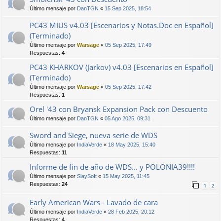
Último mensaje por
DanTGN
«
15 Sep 2025, 18:54
PC43 MIUS v4.03 [Escenarios y Notas.Doc en Español]
(Terminado)
Último mensaje por
Warsage
«
05 Sep 2025, 17:49
Respuestas:
4
PC43 KHARKOV (Jarkov) v4.03 [Escenarios en Español]
(Terminado)
Último mensaje por
Warsage
«
05 Sep 2025, 17:42
Respuestas:
1
Orel '43 con Bryansk Expansion Pack con Descuento
Último mensaje por
DanTGN
«
05 Ago 2025, 09:31
Sword and Siege, nueva serie de WDS
Último mensaje por
IndiaVerde
«
18 May 2025, 15:40
Respuestas:
11
Informe de fin de año de WDS... y POLONIA39!!!!
Último mensaje por
SlaySoft
«
15 May 2025, 11:45
Respuestas:
24
1
2
Early American Wars - Lavado de cara
Último mensaje por
IndiaVerde
«
28 Feb 2025, 20:12
Respuestas:
4