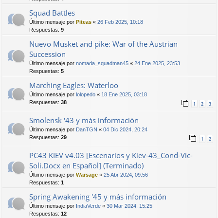
Squad Battles
Último mensaje por
Piteas
«
26 Feb 2025, 10:18
Respuestas:
9
Nuevo Musket and pike: War of the Austrian
Succession
Último mensaje por
nomada_squadman45
«
24 Ene 2025, 23:53
Respuestas:
5
Marching Eagles: Waterloo
Último mensaje por
lolopedo
«
18 Ene 2025, 03:18
Respuestas:
38
1
2
3
Smolensk '43 y más información
Último mensaje por
DanTGN
«
04 Dic 2024, 20:24
Respuestas:
29
1
2
PC43 KIEV v4.03 [Escenarios y Kiev-43_Cond-Vic-
Soli.Docx en Español] (Terminado)
Último mensaje por
Warsage
«
25 Abr 2024, 09:56
Respuestas:
1
Spring Awakening '45 y más información
Último mensaje por
IndiaVerde
«
30 Mar 2024, 15:25
Respuestas:
12