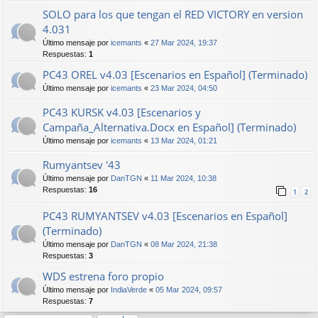
SOLO para los que tengan el RED VICTORY en version
4.031
Último mensaje por
icemants
«
27 Mar 2024, 19:37
Respuestas:
1
PC43 OREL v4.03 [Escenarios en Español] (Terminado)
Último mensaje por
icemants
«
23 Mar 2024, 04:50
PC43 KURSK v4.03 [Escenarios y
Campaña_Alternativa.Docx en Español] (Terminado)
Último mensaje por
icemants
«
13 Mar 2024, 01:21
Rumyantsev '43
Último mensaje por
DanTGN
«
11 Mar 2024, 10:38
Respuestas:
16
1
2
PC43 RUMYANTSEV v4.03 [Escenarios en Español]
(Terminado)
Último mensaje por
DanTGN
«
08 Mar 2024, 21:38
Respuestas:
3
WDS estrena foro propio
Último mensaje por
IndiaVerde
«
05 Mar 2024, 09:57
Respuestas:
7