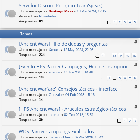
Servidor Discord PdL (tipo TeamSpeak)
Último mensaje por
Santiago Plaza
«
13 Mar 2024, 17:12
Publicado en
Novedades
Respuestas:
63
1
2
3
4
5
Temas
[Ancient Wars] Hilo de dudas y preguntas
Último mensaje por
Xerxes
«
12 May 2023, 22:06
Respuestas:
234
1
13
14
15
16
…
[Evento HPS Panzer Campaigns] Hilo de inscripción
Último mensaje por
anauso
«
16 Jun 2013, 10:48
Respuestas:
115
1
5
6
7
8
…
[Ancient Warfare] Consejos tácticos - interface
Último mensaje por
Gonzalo
«
04 Feb 2013, 15:16
Respuestas:
14
[HPS Ancient Wars] - Artículos estratégico-tácticos
Último mensaje por
tarokun
«
02 Feb 2012, 15:54
Respuestas:
39
1
2
3
WDS Panzer Campaings Explicados
Último mensaje por
HispanusMiles
«
09 Abr 2026, 18:42