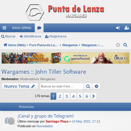
Inicio (Web)
nl
Buscar
Identificarse
or
Registrarse
de
eg
B
ac
Inicio (Web)
os
Foro Punta de Lanza Wargames
Wargames
Wargames :: John Tiller Software
nti
ist
u
es
fic
ra
s
rá
ar
rs
c
Wargames :: John Tiller Software
a
pi
se
e
r
Moderador:
Moderadores Wargames
do
Buscar
Búsqueda avan
Nuevo Tema
s
2
3
4
5
6
1
Siguiente
176 temas
Anuncios
¡Canal y grupo de Telegram!
Último mensaje por
Santiago Plaza
«
14 May 2022, 17:13
Publicado en
Novedades