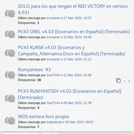
SOLO para los que tengan el RED VICTORY en version
4.031
Último mensaje por
icemants
«
27 Mar 2024, 19:37
Respuestas:
1
PC43 OREL v4.03 [Escenarios en Español] (Terminado)
Último mensaje por
icemants
«
23 Mar 2024, 04:50
PC43 KURSK v4.03 [Escenarios y
Campaña_Alternativa.Docx en Español] (Terminado)
Último mensaje por
icemants
«
13 Mar 2024, 01:21
Rumyantsev '43
Último mensaje por
DanTGN
«
11 Mar 2024, 10:38
Respuestas:
16
1
2
PC43 RUMYANTSEV v4.03 [Escenarios en Español]
(Terminado)
Último mensaje por
DanTGN
«
08 Mar 2024, 21:38
Respuestas:
3
WDS estrena foro propio
Último mensaje por
IndiaVerde
«
05 Mar 2024, 09:57
Respuestas:
7