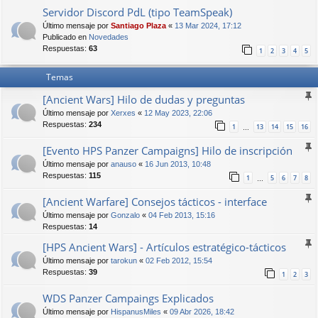
Servidor Discord PdL (tipo TeamSpeak)
Último mensaje por
Santiago Plaza
«
13 Mar 2024, 17:12
Publicado en
Novedades
Respuestas:
63
1
2
3
4
5
Temas
[Ancient Wars] Hilo de dudas y preguntas
Último mensaje por
Xerxes
«
12 May 2023, 22:06
Respuestas:
234
1
13
14
15
16
…
[Evento HPS Panzer Campaigns] Hilo de inscripción
Último mensaje por
anauso
«
16 Jun 2013, 10:48
Respuestas:
115
1
5
6
7
8
…
[Ancient Warfare] Consejos tácticos - interface
Último mensaje por
Gonzalo
«
04 Feb 2013, 15:16
Respuestas:
14
[HPS Ancient Wars] - Artículos estratégico-tácticos
Último mensaje por
tarokun
«
02 Feb 2012, 15:54
Respuestas:
39
1
2
3
WDS Panzer Campaings Explicados
Último mensaje por
HispanusMiles
«
09 Abr 2026, 18:42