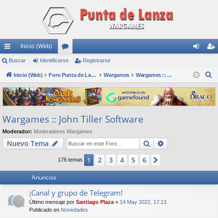
Inicio (Web)
nl
Buscar
Identificarse
or
Registrarse
de
eg
B
ac
Inicio (Web)
os
Foro Punta de Lanza Wargames
Wargames
Wargames :: John Tiller Software
nti
ist
u
es
fic
ra
s
rá
ar
rs
c
Wargames :: John Tiller Software
a
pi
se
e
r
Moderador:
Moderadores Wargames
do
Buscar
Búsqueda avan
Nuevo Tema
s
2
3
4
5
6
1
Siguiente
176 temas
Anuncios
¡Canal y grupo de Telegram!
Último mensaje por
Santiago Plaza
«
14 May 2022, 17:13
Publicado en
Novedades