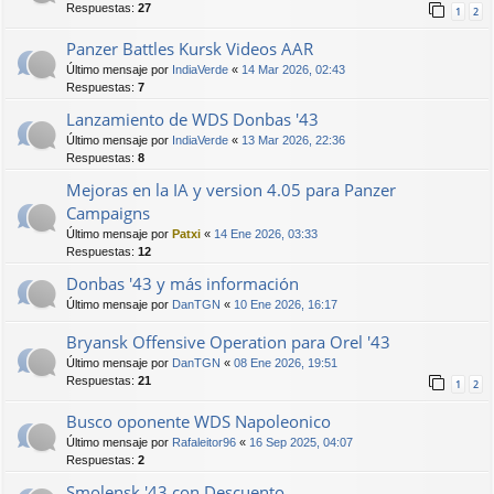
Respuestas:
27
1
2
Panzer Battles Kursk Videos AAR
Último mensaje por
IndiaVerde
«
14 Mar 2026, 02:43
Respuestas:
7
Lanzamiento de WDS Donbas '43
Último mensaje por
IndiaVerde
«
13 Mar 2026, 22:36
Respuestas:
8
Mejoras en la IA y version 4.05 para Panzer
Campaigns
Último mensaje por
Patxi
«
14 Ene 2026, 03:33
Respuestas:
12
Donbas '43 y más información
Último mensaje por
DanTGN
«
10 Ene 2026, 16:17
Bryansk Offensive Operation para Orel '43
Último mensaje por
DanTGN
«
08 Ene 2026, 19:51
Respuestas:
21
1
2
Busco oponente WDS Napoleonico
Último mensaje por
Rafaleitor96
«
16 Sep 2025, 04:07
Respuestas:
2
Smolensk '43 con Descuento