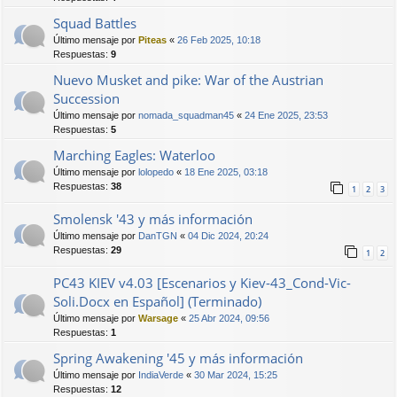
Squad Battles
Último mensaje por
Piteas
«
26 Feb 2025, 10:18
Respuestas:
9
Nuevo Musket and pike: War of the Austrian
Succession
Último mensaje por
nomada_squadman45
«
24 Ene 2025, 23:53
Respuestas:
5
Marching Eagles: Waterloo
Último mensaje por
lolopedo
«
18 Ene 2025, 03:18
Respuestas:
38
1
2
3
Smolensk '43 y más información
Último mensaje por
DanTGN
«
04 Dic 2024, 20:24
Respuestas:
29
1
2
PC43 KIEV v4.03 [Escenarios y Kiev-43_Cond-Vic-
Soli.Docx en Español] (Terminado)
Último mensaje por
Warsage
«
25 Abr 2024, 09:56
Respuestas:
1
Spring Awakening '45 y más información
Último mensaje por
IndiaVerde
«
30 Mar 2024, 15:25
Respuestas:
12