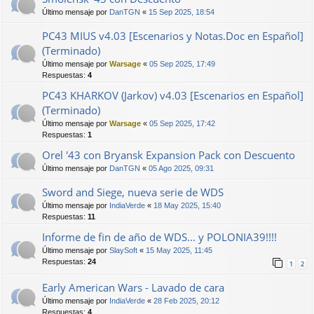
Último mensaje por
DanTGN
«
15 Sep 2025, 18:54
PC43 MIUS v4.03 [Escenarios y Notas.Doc en Español]
(Terminado)
Último mensaje por
Warsage
«
05 Sep 2025, 17:49
Respuestas:
4
PC43 KHARKOV (Jarkov) v4.03 [Escenarios en Español]
(Terminado)
Último mensaje por
Warsage
«
05 Sep 2025, 17:42
Respuestas:
1
Orel '43 con Bryansk Expansion Pack con Descuento
Último mensaje por
DanTGN
«
05 Ago 2025, 09:31
Sword and Siege, nueva serie de WDS
Último mensaje por
IndiaVerde
«
18 May 2025, 15:40
Respuestas:
11
Informe de fin de año de WDS... y POLONIA39!!!!
Último mensaje por
SlaySoft
«
15 May 2025, 11:45
Respuestas:
24
1
2
Early American Wars - Lavado de cara
Último mensaje por
IndiaVerde
«
28 Feb 2025, 20:12
Respuestas:
4