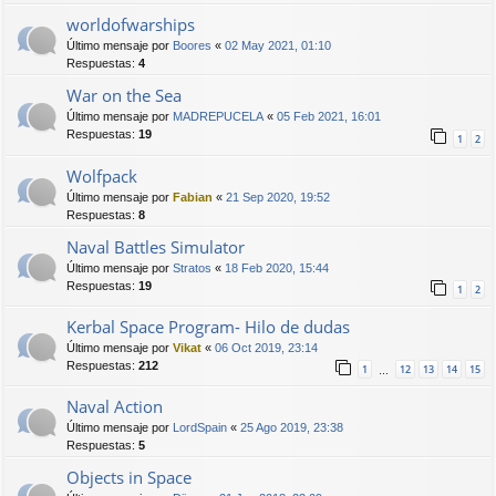
worldofwarships
Último mensaje por
Boores
«
02 May 2021, 01:10
Respuestas:
4
War on the Sea
Último mensaje por
MADREPUCELA
«
05 Feb 2021, 16:01
Respuestas:
19
1
2
Wolfpack
Último mensaje por
Fabian
«
21 Sep 2020, 19:52
Respuestas:
8
Naval Battles Simulator
Último mensaje por
Stratos
«
18 Feb 2020, 15:44
Respuestas:
19
1
2
Kerbal Space Program- Hilo de dudas
Último mensaje por
Vikat
«
06 Oct 2019, 23:14
Respuestas:
212
1
12
13
14
15
…
Naval Action
Último mensaje por
LordSpain
«
25 Ago 2019, 23:38
Respuestas:
5
Objects in Space