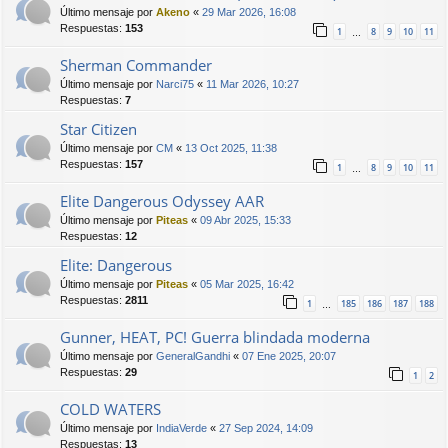
Último mensaje por
Akeno
«
29 Mar 2026, 16:08
Respuestas:
153
1
8
9
10
11
…
Sherman Commander
Último mensaje por
Narci75
«
11 Mar 2026, 10:27
Respuestas:
7
Star Citizen
Último mensaje por
CM
«
13 Oct 2025, 11:38
Respuestas:
157
1
8
9
10
11
…
Elite Dangerous Odyssey AAR
Último mensaje por
Piteas
«
09 Abr 2025, 15:33
Respuestas:
12
Elite: Dangerous
Último mensaje por
Piteas
«
05 Mar 2025, 16:42
Respuestas:
2811
1
185
186
187
188
…
Gunner, HEAT, PC! Guerra blindada moderna
Último mensaje por
GeneralGandhi
«
07 Ene 2025, 20:07
Respuestas:
29
1
2
COLD WATERS
Último mensaje por
IndiaVerde
«
27 Sep 2024, 14:09
Respuestas:
13