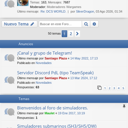
Temas
:
163
,
Mensajes
:
7687
Moderador:
Moderadores Wargames
Último mensaje:
Re: DCS WORLD.
por
SilverDragon
, 03 Ago 2026, 01:34
Buscar
Búsqueda avan
Nuevo Tema
2
1
Siguiente
50 temas
Anuncios
¡Canal y grupo de Telegram!
Último mensaje por
Santiago Plaza
«
14 May 2022, 17:13
Publicado en
Novedades
Servidor Discord PdL (tipo TeamSpeak)
Último mensaje por
Santiago Plaza
«
13 Mar 2024, 17:12
Publicado en
Novedades
Respuestas:
63
1
2
3
4
5
Temas
Bienvenidos al foro de simuladores.
Último mensaje por
Maulet
«
19 Ene 2017, 10:19
Respuestas:
1
Simuladores submarinos (SH3/SH5/DW)