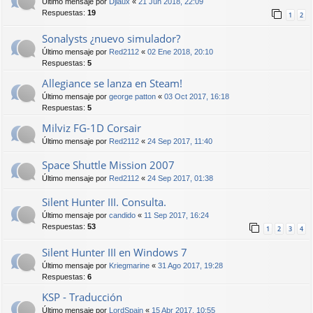
Último mensaje por
Djiaux
«
21 Jun 2018, 22:09
Respuestas:
19
1
2
Sonalysts ¿nuevo simulador?
Último mensaje por
Red2112
«
02 Ene 2018, 20:10
Respuestas:
5
Allegiance se lanza en Steam!
Último mensaje por
george patton
«
03 Oct 2017, 16:18
Respuestas:
5
Milviz FG-1D Corsair
Último mensaje por
Red2112
«
24 Sep 2017, 11:40
Space Shuttle Mission 2007
Último mensaje por
Red2112
«
24 Sep 2017, 01:38
Silent Hunter III. Consulta.
Último mensaje por
candido
«
11 Sep 2017, 16:24
Respuestas:
53
1
2
3
4
Silent Hunter III en Windows 7
Último mensaje por
Kriegmarine
«
31 Ago 2017, 19:28
Respuestas:
6
KSP - Traducción
Último mensaje por
LordSpain
«
15 Abr 2017, 10:55