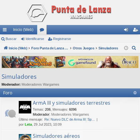
Inicio (Web)
nl
Buscar
Identificarse
or
Registrarse
de
eg
B
ac
Inicio (Web)
os
Foro Punta de Lanza Wargames
Otros Juegos
Simuladores
nti
ist
u
es
fic
ra
s
rá
ar
rs
c
Simuladores
a
pi
se
e
r
Moderador:
Moderadores Wargames
do
Foro
s
ArmA III y simuladores terrestres
Temas
:
206
,
Mensajes
:
6096
Moderador:
Moderadores Wargames
Último mensaje:
Re: Nuevo DLC de Arma III: Sp…
por
Leta
, 29 Jul 2023, 10:09
Simuladores aéreos