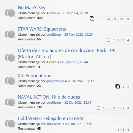
No Man's Sky
Último mensaje por
Akeno
«
16 Feb 2024, 06:38
Respuestas:
438
1
27
28
29
30
…
STAR WARS: Squadrons
Último mensaje por
LordSpain
«
25 Nov 2022, 00:23
Respuestas:
55
1
2
3
4
Oferta de simuladores de conducción. Pack 10€
(Rfactor, AC, etc)
Último mensaje por
Akeno
«
22 Sep 2022, 20:44
Respuestas:
11
X4: Foundations
Último mensaje por
gongaxonga
«
28 Jul 2022, 12:17
Respuestas:
23
1
2
NAVAL ACTION- Hilo de dudas
Último mensaje por
LordSpain
«
22 Dic 2021, 13:37
Respuestas:
118
1
5
6
7
8
…
Cold Waters rebajado en STEAM
Último mensaje por
IndiaVerde
«
26 Oct 2021, 07:41
Respuestas:
45
1
2
3
4