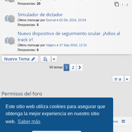
Respuestas:
20
1
2
Simulador de dictador
Último mensaje por
Durruti
«
02 Dic 2016, 22:54
Respuestas:
5
Nuevo dispositivo de seguimiento ocular. ¡Adios al
track ir!
Último mensaje por
Viajero
«
27 Sep 2016, 12:31
Respuestas:
6
Nuevo Tema
2
1
Siguiente
50 temas
Ir a
Permisos del foro
No puede
abrir nuevos temas en este Foro
No puede
responder a temas en este Foro
Este sitio web utiliza cookies para asegurar que
No puede
editar sus mensajes en este Foro
obtenga la mejor experiencia en nuestro sitio
No puede
borrar sus mensajes en este Foro
web.
Saber más
Inicio (Web)
Foro Punta de Lanza Wargames
Contáctenos
Desarrollado por
phpBB
® Forum Software © phpBB Limited