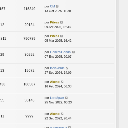
por
CM
157
115349
13 Oct 2025, 11:38
por
Piteas
12
20134
09 Abr 2025, 15:33
por
Piteas
2811
790789
05 Mar 2025, 16:42
por
GeneralGandhi
29
30292
07 Ene 2025, 20:07
por
IndiaVerde
13
19672
27 Sep 2024, 14:09
por
Akeno
438
180587
16 Feb 2024, 06:38
por
LordSpain
55
50148
25 Nov 2022, 00:23
por
Akeno
11
9999
22 Sep 2022, 20:44
por
gongaxonga