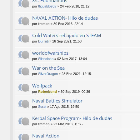
X4: Foundations
por
8igualdos0s
»
24 Feb 2018, 21:12
NAVAL ACTION- Hilo de dudas
por
fremen
»
30 Ene 2016, 22:14
Cold Waters rebajado en STEAM
por
Durruti
»
16 Sep 2021, 21:53
worldofwarships
por
Silencioso
»
02 Nov 2017, 13:04
War on the Sea
por
SilverDragon
»
23 Ene 2021, 12:15
Wolfpack
por
Roberbond
»
30 Sep 2019, 00:36
Naval Battles Simulator
por
Scrat
»
17 Ago 2015, 19:50
Kerbal Space Program- Hilo de dudas
por
fremen
»
23 Mar 2013, 11:55
Naval Action