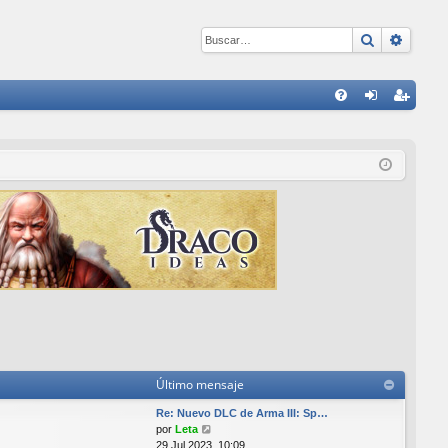
Buscar
Búsqu
E
FA
de
eg
Q
nti
ist
fic
ra
ar
rs
se
e
Último mensaje
Re: Nuevo DLC de Arma III: Sp…
V
por
Leta
e
29 Jul 2023, 10:09