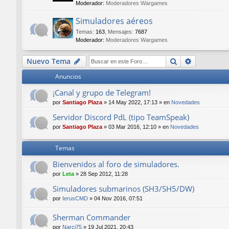
Moderador:
Moderadores Wargames
Simuladores aéreos
Temas
:
163
,
Mensajes
:
7687
Moderador:
Moderadores Wargames
Buscar
Búsqueda
Nuevo Tema
Anuncios
¡Canal y grupo de Telegram!
por
Santiago Plaza
»
14 May 2022, 17:13
» en
Novedades
Servidor Discord PdL (tipo TeamSpeak)
por
Santiago Plaza
»
03 Mar 2016, 12:10
» en
Novedades
Temas
Bienvenidos al foro de simuladores.
por
Leta
»
28 Sep 2012, 11:28
Simuladores submarinos (SH3/SH5/DW)
por
IerusCMD
»
04 Nov 2016, 07:51
Sherman Commander
por
Narci75
»
19 Jul 2021, 20:43