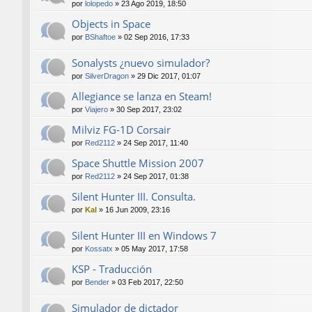
por
lolopedo
»
23 Ago 2019, 18:50
Objects in Space
por
BShaftoe
»
02 Sep 2016, 17:33
Sonalysts ¿nuevo simulador?
por
SilverDragon
»
29 Dic 2017, 01:07
Allegiance se lanza en Steam!
por
Viajero
»
30 Sep 2017, 23:02
Milviz FG-1D Corsair
por
Red2112
»
24 Sep 2017, 11:40
Space Shuttle Mission 2007
por
Red2112
»
24 Sep 2017, 01:38
Silent Hunter III. Consulta.
por
Kal
»
16 Jun 2009, 23:16
Silent Hunter III en Windows 7
por
Kossatx
»
05 May 2017, 17:58
KSP - Traducción
por
Bender
»
03 Feb 2017, 22:50
Simulador de dictador