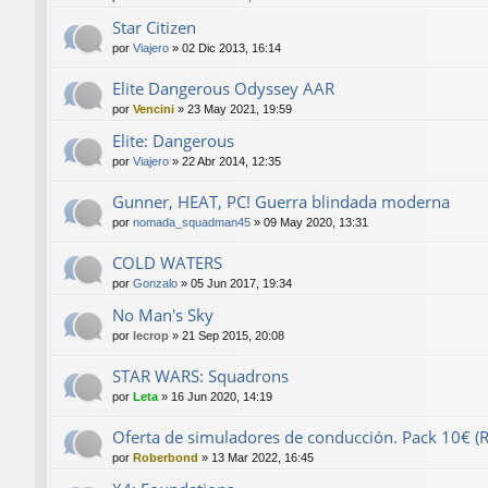
Star Citizen
por
Viajero
»
02 Dic 2013, 16:14
Elite Dangerous Odyssey AAR
por
Vencini
»
23 May 2021, 19:59
Elite: Dangerous
por
Viajero
»
22 Abr 2014, 12:35
Gunner, HEAT, PC! Guerra blindada moderna
por
nomada_squadman45
»
09 May 2020, 13:31
COLD WATERS
por
Gonzalo
»
05 Jun 2017, 19:34
No Man's Sky
por
lecrop
»
21 Sep 2015, 20:08
STAR WARS: Squadrons
por
Leta
»
16 Jun 2020, 14:19
Oferta de simuladores de conducción. Pack 10€ (Rf
por
Roberbond
»
13 Mar 2022, 16:45