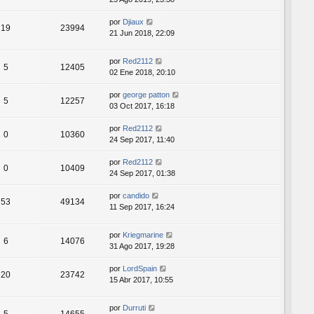
por
Djiaux
19
23994
21 Jun 2018, 22:09
por
Red2112
5
12405
02 Ene 2018, 20:10
por
george patton
5
12257
03 Oct 2017, 16:18
por
Red2112
0
10360
24 Sep 2017, 11:40
por
Red2112
0
10409
24 Sep 2017, 01:38
por
candido
53
49134
11 Sep 2017, 16:24
por
Kriegmarine
6
14076
31 Ago 2017, 19:28
por
LordSpain
20
23742
15 Abr 2017, 10:55
por
Durruti
5
14655