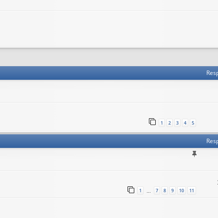
 avanzada
Res
1
2
3
4
5
Res
1
7
8
9
10
11
…