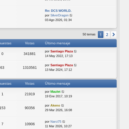
r
ú
Re: DCS WORLD.
l
V
por
SilverDragon
t
e
03 Ago 2026, 01:34
i
r
m
ú
o
l
2
1
Sigui
50 temas
m
t
e
puestas
Vistas
Último mensaje
i
n
m
s
por
Santiago Plaza
o
0
341881
a
14 May 2022, 17:13
m
j
e
e
por
Santiago Plaza
n
63
1310561
13 Mar 2024, 17:12
s
a
j
puestas
Vistas
Último mensaje
e
por
Maulet
1
21919
19 Ene 2017, 10:19
por
Akeno
153
90356
29 Mar 2026, 16:08
por
Narci75
7
10906
11 Mar 2026, 10:27