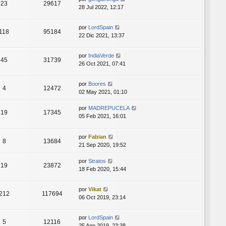
23
29617
28 Jul 2022, 12:17
por
LordSpain
118
95184
22 Dic 2021, 13:37
por
IndiaVerde
45
31739
26 Oct 2021, 07:41
por
Boores
4
12472
02 May 2021, 01:10
por
MADREPUCELA
19
17345
05 Feb 2021, 16:01
por
Fabian
8
13684
21 Sep 2020, 19:52
por
Stratos
19
23872
18 Feb 2020, 15:44
por
Vikat
212
117694
06 Oct 2019, 23:14
por
LordSpain
5
12116
25 Ago 2019, 23:38