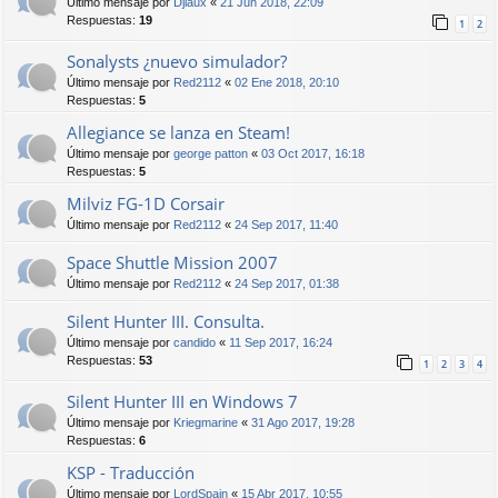
Último mensaje por
Djiaux
«
21 Jun 2018, 22:09
Respuestas:
19
1
2
Sonalysts ¿nuevo simulador?
Último mensaje por
Red2112
«
02 Ene 2018, 20:10
Respuestas:
5
Allegiance se lanza en Steam!
Último mensaje por
george patton
«
03 Oct 2017, 16:18
Respuestas:
5
Milviz FG-1D Corsair
Último mensaje por
Red2112
«
24 Sep 2017, 11:40
Space Shuttle Mission 2007
Último mensaje por
Red2112
«
24 Sep 2017, 01:38
Silent Hunter III. Consulta.
Último mensaje por
candido
«
11 Sep 2017, 16:24
Respuestas:
53
1
2
3
4
Silent Hunter III en Windows 7
Último mensaje por
Kriegmarine
«
31 Ago 2017, 19:28
Respuestas:
6
KSP - Traducción
Último mensaje por
LordSpain
«
15 Abr 2017, 10:55