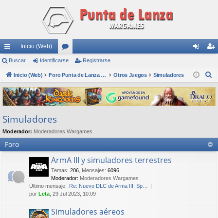
Inicio (Web)
nl
Buscar
Identificarse
or
Registrarse
de
eg
B
ac
Inicio (Web)
os
Foro Punta de Lanza Wargames
Otros Juegos
Simuladores
nti
ist
u
es
fic
ra
s
rá
ar
rs
c
Simuladores
a
pi
se
e
r
Moderador:
Moderadores Wargames
do
Foro
s
ArmA III y simuladores terrestres
Temas
:
206
,
Mensajes
:
6096
Moderador:
Moderadores Wargames
Último mensaje:
Re: Nuevo DLC de Arma III: Sp…
por
Leta
, 29 Jul 2023, 10:09
Simuladores aéreos