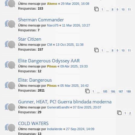
Último mensaje por
Akeno
«
29 Mar 2026, 16:08
Respuestas:
153
1
8
9
10
11
…
Sherman Commander
Último mensaje por
Narci75
«
11 Mar 2026, 10:27
Respuestas:
7
Star Citizen
Último mensaje por
CM
«
13 Oct 2025, 11:38
Respuestas:
157
1
8
9
10
11
…
Elite Dangerous Odyssey AAR
Último mensaje por
Piteas
«
09 Abr 2025, 15:33
Respuestas:
12
Elite: Dangerous
Último mensaje por
Piteas
«
05 Mar 2025, 16:42
Respuestas:
2811
1
185
186
187
188
…
Gunner, HEAT, PC! Guerra blindada moderna
Último mensaje por
GeneralGandhi
«
07 Ene 2025, 20:07
Respuestas:
29
1
2
COLD WATERS
Último mensaje por
IndiaVerde
«
27 Sep 2024, 14:09
Respuestas:
13