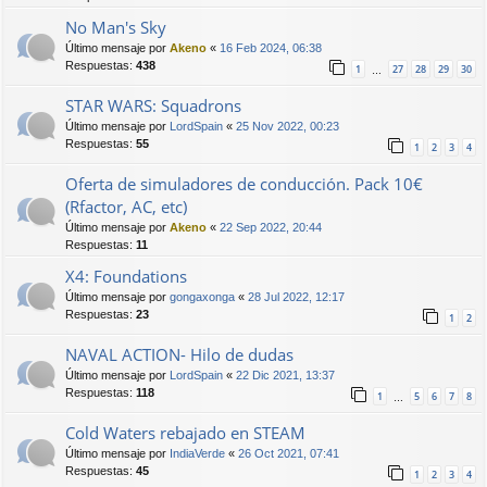
No Man's Sky
Último mensaje por
Akeno
«
16 Feb 2024, 06:38
Respuestas:
438
1
27
28
29
30
…
STAR WARS: Squadrons
Último mensaje por
LordSpain
«
25 Nov 2022, 00:23
Respuestas:
55
1
2
3
4
Oferta de simuladores de conducción. Pack 10€
(Rfactor, AC, etc)
Último mensaje por
Akeno
«
22 Sep 2022, 20:44
Respuestas:
11
X4: Foundations
Último mensaje por
gongaxonga
«
28 Jul 2022, 12:17
Respuestas:
23
1
2
NAVAL ACTION- Hilo de dudas
Último mensaje por
LordSpain
«
22 Dic 2021, 13:37
Respuestas:
118
1
5
6
7
8
…
Cold Waters rebajado en STEAM
Último mensaje por
IndiaVerde
«
26 Oct 2021, 07:41
Respuestas:
45
1
2
3
4