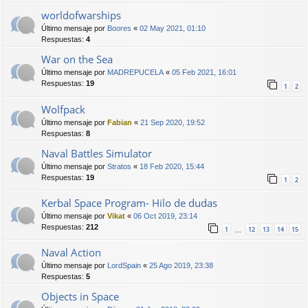
worldofwarships
Último mensaje por
Boores
«
02 May 2021, 01:10
Respuestas:
4
War on the Sea
Último mensaje por
MADREPUCELA
«
05 Feb 2021, 16:01
Respuestas:
19
1
2
Wolfpack
Último mensaje por
Fabian
«
21 Sep 2020, 19:52
Respuestas:
8
Naval Battles Simulator
Último mensaje por
Stratos
«
18 Feb 2020, 15:44
Respuestas:
19
1
2
Kerbal Space Program- Hilo de dudas
Último mensaje por
Vikat
«
06 Oct 2019, 23:14
Respuestas:
212
1
12
13
14
15
…
Naval Action
Último mensaje por
LordSpain
«
25 Ago 2019, 23:38
Respuestas:
5
Objects in Space