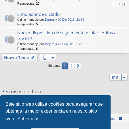
Respuestas:
20
1
2
Simulador de dictador
Último mensaje por
Durruti
«
02 Dic 2016, 22:54
Respuestas:
5
Nuevo dispositivo de seguimiento ocular. ¡Adios al
track ir!
Último mensaje por
Viajero
«
27 Sep 2016, 12:31
Respuestas:
6
Nuevo Tema
2
1
Siguiente
50 temas
Ir a
Permisos del foro
No puede
abrir nuevos temas en este Foro
No puede
responder a temas en este Foro
Este sitio web utiliza cookies para asegurar que
No puede
editar sus mensajes en este Foro
obtenga la mejor experiencia en nuestro sitio
No puede
borrar sus mensajes en este Foro
web.
Saber más
Inicio (Web)
Foro Punta de Lanza Wargames
Contáctenos
Desarrollado por
phpBB
® Forum Software © phpBB Limited