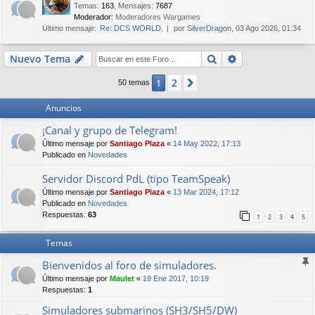
Temas
:
163
,
Mensajes
:
7687
Moderador:
Moderadores Wargames
Último mensaje:
Re: DCS WORLD.
por
SilverDragon
, 03 Ago 2026, 01:34
Buscar
Búsqueda avan
Nuevo Tema
2
1
Siguiente
50 temas
Anuncios
¡Canal y grupo de Telegram!
Último mensaje por
Santiago Plaza
«
14 May 2022, 17:13
Publicado en
Novedades
Servidor Discord PdL (tipo TeamSpeak)
Último mensaje por
Santiago Plaza
«
13 Mar 2024, 17:12
Publicado en
Novedades
Respuestas:
63
1
2
3
4
5
Temas
Bienvenidos al foro de simuladores.
Último mensaje por
Maulet
«
19 Ene 2017, 10:19
Respuestas:
1
Simuladores submarinos (SH3/SH5/DW)