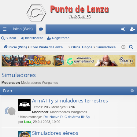
Inicio (Web)
nl
Buscar
Identificarse
or
Registrarse
de
eg
B
ac
Inicio (Web)
os
Foro Punta de Lanza Wargames
Otros Juegos
Simuladores
nti
ist
u
es
fic
ra
s
rá
ar
rs
c
Simuladores
a
pi
se
e
r
Moderador:
Moderadores Wargames
do
Foro
s
ArmA III y simuladores terrestres
Temas
:
206
,
Mensajes
:
6096
Moderador:
Moderadores Wargames
Último mensaje:
Re: Nuevo DLC de Arma III: Sp…
por
Leta
, 29 Jul 2023, 10:09
Simuladores aéreos