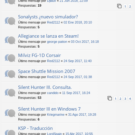
Último mensaje por
Djiaux
«
21 Jun 2018, 22:09
Respuestas:
19
1
2
Sonalysts ¿nuevo simulador?
Último mensaje por
Red2112
«
02 Ene 2018, 20:10
Respuestas:
5
Allegiance se lanza en Steam!
Último mensaje por
george patton
«
03 Oct 2017, 16:18
Respuestas:
5
Milviz FG-1D Corsair
Último mensaje por
Red2112
«
24 Sep 2017, 11:40
Space Shuttle Mission 2007
Último mensaje por
Red2112
«
24 Sep 2017, 01:38
Silent Hunter III. Consulta.
Último mensaje por
candido
«
11 Sep 2017, 16:24
Respuestas:
53
1
2
3
4
Silent Hunter III en Windows 7
Último mensaje por
Kriegmarine
«
31 Ago 2017, 19:28
Respuestas:
6
KSP - Traducción
Último mensaje por
LordSpain
«
15 Abr 2017, 10:55