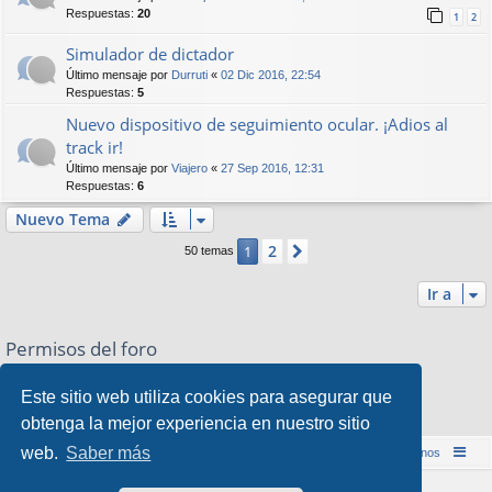
Respuestas:
20
1
2
Simulador de dictador
Último mensaje por
Durruti
«
02 Dic 2016, 22:54
Respuestas:
5
Nuevo dispositivo de seguimiento ocular. ¡Adios al
track ir!
Último mensaje por
Viajero
«
27 Sep 2016, 12:31
Respuestas:
6
Nuevo Tema
2
1
Siguiente
50 temas
Ir a
Permisos del foro
No puede
abrir nuevos temas en este Foro
No puede
responder a temas en este Foro
Este sitio web utiliza cookies para asegurar que
No puede
editar sus mensajes en este Foro
obtenga la mejor experiencia en nuestro sitio
No puede
borrar sus mensajes en este Foro
web.
Saber más
Inicio (Web)
Foro Punta de Lanza Wargames
Contáctenos
Desarrollado por
phpBB
® Forum Software © phpBB Limited