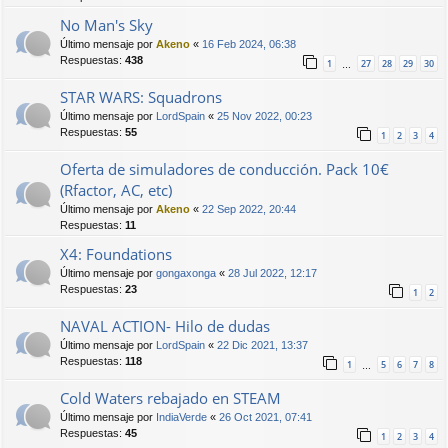
No Man's Sky
Último mensaje por
Akeno
«
16 Feb 2024, 06:38
Respuestas:
438
1
27
28
29
30
…
STAR WARS: Squadrons
Último mensaje por
LordSpain
«
25 Nov 2022, 00:23
Respuestas:
55
1
2
3
4
Oferta de simuladores de conducción. Pack 10€
(Rfactor, AC, etc)
Último mensaje por
Akeno
«
22 Sep 2022, 20:44
Respuestas:
11
X4: Foundations
Último mensaje por
gongaxonga
«
28 Jul 2022, 12:17
Respuestas:
23
1
2
NAVAL ACTION- Hilo de dudas
Último mensaje por
LordSpain
«
22 Dic 2021, 13:37
Respuestas:
118
1
5
6
7
8
…
Cold Waters rebajado en STEAM
Último mensaje por
IndiaVerde
«
26 Oct 2021, 07:41
Respuestas:
45
1
2
3
4