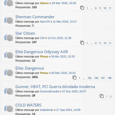
Último mensaje por
Akeno
«
29 Mar 2026, 16:08
Respuestas:
153
1
8
9
10
11
…
Sherman Commander
Último mensaje por
Narci75
«
11 Mar 2026, 10:27
Respuestas:
7
Star Citizen
Último mensaje por
CM
«
13 Oct 2025, 11:38
Respuestas:
157
1
8
9
10
11
…
Elite Dangerous Odyssey AAR
Último mensaje por
Piteas
«
09 Abr 2025, 15:33
Respuestas:
12
Elite: Dangerous
Último mensaje por
Piteas
«
05 Mar 2025, 16:42
Respuestas:
2811
1
185
186
187
188
…
Gunner, HEAT, PC! Guerra blindada moderna
Último mensaje por
GeneralGandhi
«
07 Ene 2025, 20:07
Respuestas:
29
1
2
COLD WATERS
Último mensaje por
IndiaVerde
«
27 Sep 2024, 14:09
Respuestas:
13