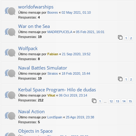
worldofwarships
Último mensaje por
Boores
«
02 May 2021, 01:10
Respuestas:
4
War on the Sea
Último mensaje por
MADREPUCELA
«
05 Feb 2021, 16:01
Respuestas:
19
1
2
Wolfpack
Último mensaje por
Fabian
«
21 Sep 2020, 19:52
Respuestas:
8
Naval Battles Simulator
Último mensaje por
Stratos
«
18 Feb 2020, 15:44
Respuestas:
19
1
2
Kerbal Space Program- Hilo de dudas
Último mensaje por
Vikat
«
06 Oct 2019, 23:14
Respuestas:
212
1
12
13
14
15
…
Naval Action
Último mensaje por
LordSpain
«
25 Ago 2019, 23:38
Respuestas:
5
Objects in Space