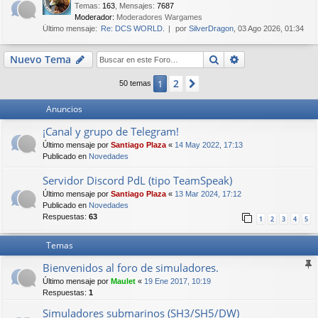
Temas
:
163
,
Mensajes
:
7687
Moderador:
Moderadores Wargames
Último mensaje:
Re: DCS WORLD.
por
SilverDragon
, 03 Ago 2026, 01:34
Buscar
Búsqueda avan
Nuevo Tema
2
1
Siguiente
50 temas
Anuncios
¡Canal y grupo de Telegram!
Último mensaje por
Santiago Plaza
«
14 May 2022, 17:13
Publicado en
Novedades
Servidor Discord PdL (tipo TeamSpeak)
Último mensaje por
Santiago Plaza
«
13 Mar 2024, 17:12
Publicado en
Novedades
Respuestas:
63
1
2
3
4
5
Temas
Bienvenidos al foro de simuladores.
Último mensaje por
Maulet
«
19 Ene 2017, 10:19
Respuestas:
1
Simuladores submarinos (SH3/SH5/DW)