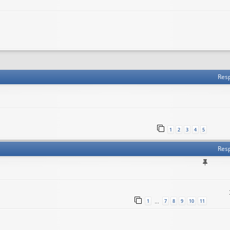
 avanzada
Res
1
2
3
4
5
Res
1
7
8
9
10
11
…