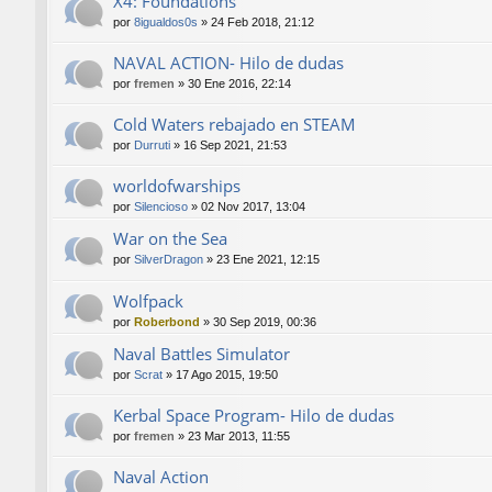
X4: Foundations
por
8igualdos0s
»
24 Feb 2018, 21:12
NAVAL ACTION- Hilo de dudas
por
fremen
»
30 Ene 2016, 22:14
Cold Waters rebajado en STEAM
por
Durruti
»
16 Sep 2021, 21:53
worldofwarships
por
Silencioso
»
02 Nov 2017, 13:04
War on the Sea
por
SilverDragon
»
23 Ene 2021, 12:15
Wolfpack
por
Roberbond
»
30 Sep 2019, 00:36
Naval Battles Simulator
por
Scrat
»
17 Ago 2015, 19:50
Kerbal Space Program- Hilo de dudas
por
fremen
»
23 Mar 2013, 11:55
Naval Action