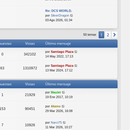
r
ú
Re: DCS WORLD.
l
V
por
SilverDragon
t
e
03 Ago 2026, 01:34
i
r
m
ú
o
l
2
1
Sigui
50 temas
m
t
e
puestas
Vistas
Último mensaje
i
n
m
s
por
Santiago Plaza
o
0
342102
a
14 May 2022, 17:13
m
j
e
e
por
Santiago Plaza
n
63
1310972
13 Mar 2024, 17:12
s
a
j
puestas
Vistas
Último mensaje
e
por
Maulet
1
21929
19 Ene 2017, 10:19
por
Akeno
153
90451
29 Mar 2026, 16:08
por
Narci75
7
10926
11 Mar 2026, 10:27