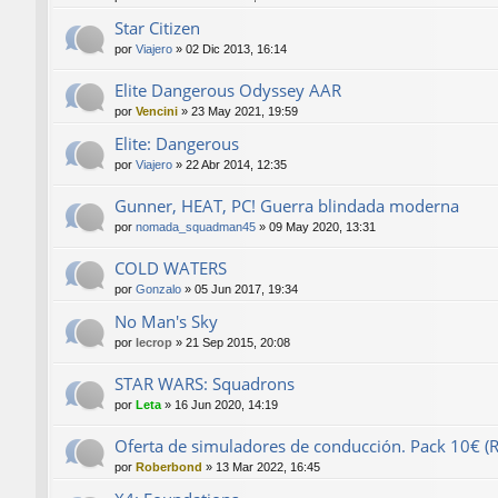
Star Citizen
por
Viajero
»
02 Dic 2013, 16:14
Elite Dangerous Odyssey AAR
por
Vencini
»
23 May 2021, 19:59
Elite: Dangerous
por
Viajero
»
22 Abr 2014, 12:35
Gunner, HEAT, PC! Guerra blindada moderna
por
nomada_squadman45
»
09 May 2020, 13:31
COLD WATERS
por
Gonzalo
»
05 Jun 2017, 19:34
No Man's Sky
por
lecrop
»
21 Sep 2015, 20:08
STAR WARS: Squadrons
por
Leta
»
16 Jun 2020, 14:19
Oferta de simuladores de conducción. Pack 10€ (Rf
por
Roberbond
»
13 Mar 2022, 16:45