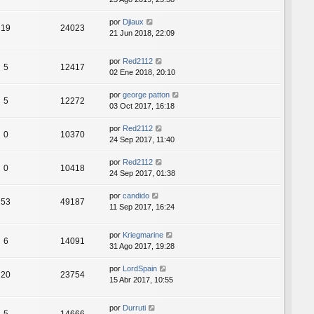
por
Djiaux
19
24023
21 Jun 2018, 22:09
por
Red2112
5
12417
02 Ene 2018, 20:10
por
george patton
5
12272
03 Oct 2017, 16:18
por
Red2112
0
10370
24 Sep 2017, 11:40
por
Red2112
0
10418
24 Sep 2017, 01:38
por
candido
53
49187
11 Sep 2017, 16:24
por
Kriegmarine
6
14091
31 Ago 2017, 19:28
por
LordSpain
20
23754
15 Abr 2017, 10:55
por
Durruti
5
14666