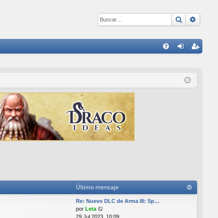
Buscar
Búsqu
E
FA
de
eg
Q
nti
ist
fic
ra
ar
rs
se
e
Último mensaje
Re: Nuevo DLC de Arma III: Sp…
V
por
Leta
e
29 Jul 2023, 10:09