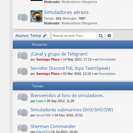
Moderador:
Moderadores Wargames
Simuladores aéreos
Temas
:
163
,
Mensajes
:
7687
Moderador:
Moderadores Wargames
Buscar
Búsqueda
Nuevo Tema
Anuncios
¡Canal y grupo de Telegram!
por
Santiago Plaza
»
14 May 2022, 17:13
» en
Novedades
Servidor Discord PdL (tipo TeamSpeak)
por
Santiago Plaza
»
03 Mar 2016, 12:10
» en
Novedades
Temas
Bienvenidos al foro de simuladores.
por
Leta
»
28 Sep 2012, 11:28
Simuladores submarinos (SH3/SH5/DW)
por
IerusCMD
»
04 Nov 2016, 07:51
Sherman Commander
por
Narci75
»
19 Jul 2021, 20:43