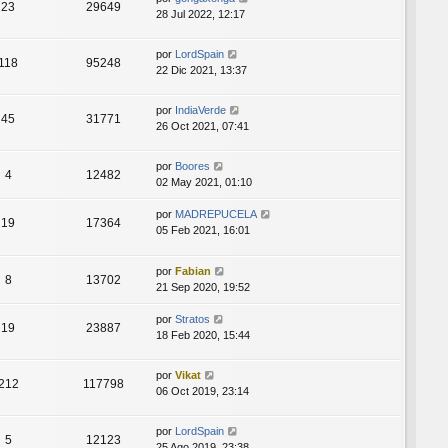
23
29649
28 Jul 2022, 12:17
por
LordSpain
118
95248
22 Dic 2021, 13:37
por
IndiaVerde
45
31771
26 Oct 2021, 07:41
por
Boores
4
12482
02 May 2021, 01:10
por
MADREPUCELA
19
17364
05 Feb 2021, 16:01
por
Fabian
8
13702
21 Sep 2020, 19:52
por
Stratos
19
23887
18 Feb 2020, 15:44
por
Vikat
212
117798
06 Oct 2019, 23:14
por
LordSpain
5
12123
25 Ago 2019, 23:38