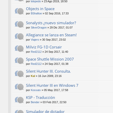
por
lolopedo
»
23 Ago 2019, 18:50
Objects in Space
por
BShaftoe
»
02 Sep 2016, 17:33
Sonalysts ¿nuevo simulador?
por
SilverDragon
»
29 Dic 2017, 01:07
Allegiance se lanza en Steam!
por
Viajero
»
30 Sep 2017, 23:02
Milviz FG-1D Corsair
por
Red2112
»
24 Sep 2017, 11:40
Space Shuttle Mission 2007
por
Red2112
»
24 Sep 2017, 01:38
Silent Hunter III. Consulta.
por
Kal
»
16 Jun 2009, 23:16
Silent Hunter III en Windows 7
por
Kossatx
»
05 May 2017, 17:58
KSP - Traducción
por
Bender
»
03 Feb 2017, 22:50
Simulador de dictador