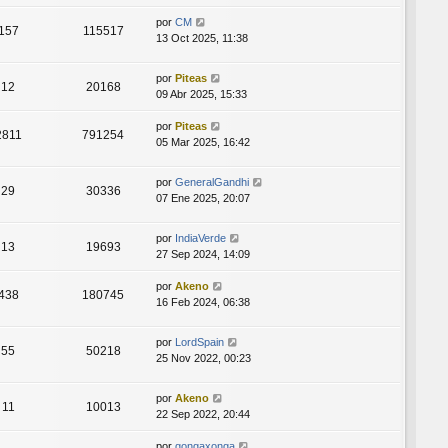
por
CM
157
115517
13 Oct 2025, 11:38
por
Piteas
12
20168
09 Abr 2025, 15:33
por
Piteas
2811
791254
05 Mar 2025, 16:42
por
GeneralGandhi
29
30336
07 Ene 2025, 20:07
por
IndiaVerde
13
19693
27 Sep 2024, 14:09
por
Akeno
438
180745
16 Feb 2024, 06:38
por
LordSpain
55
50218
25 Nov 2022, 00:23
por
Akeno
11
10013
22 Sep 2022, 20:44
por
gongaxonga