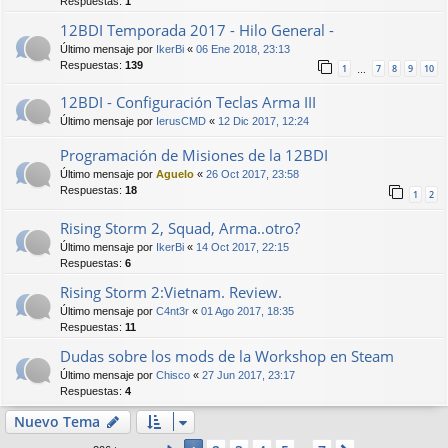
Respuestas:
1
12BDI Temporada 2017 - Hilo General -
Último mensaje por
IkerBi
«
06 Ene 2018, 23:13
Respuestas:
139
1
7
8
9
10
…
12BDI - Configuración Teclas Arma III
Último mensaje por
IerusCMD
«
12 Dic 2017, 12:24
Programación de Misiones de la 12BDI
Último mensaje por
Aguelo
«
26 Oct 2017, 23:58
Respuestas:
18
1
2
Rising Storm 2, Squad, Arma..otro?
Último mensaje por
IkerBi
«
14 Oct 2017, 22:15
Respuestas:
6
Rising Storm 2:Vietnam. Review.
Último mensaje por
C4nt3r
«
01 Ago 2017, 18:35
Respuestas:
11
Dudas sobre los mods de la Workshop en Steam
Último mensaje por
Chisco
«
27 Jun 2017, 23:17
Respuestas:
4
Nuevo Tema