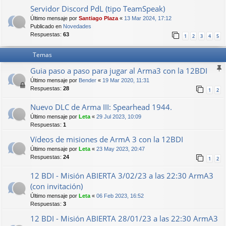
Servidor Discord PdL (tipo TeamSpeak)
Último mensaje por
Santiago Plaza
«
13 Mar 2024, 17:12
Publicado en
Novedades
Respuestas:
63
1
2
3
4
5
Temas
Guia paso a paso para jugar al Arma3 con la 12BDI
Último mensaje por
Bender
«
19 Mar 2020, 11:31
Respuestas:
28
1
2
Nuevo DLC de Arma III: Spearhead 1944.
Último mensaje por
Leta
«
29 Jul 2023, 10:09
Respuestas:
1
Vídeos de misiones de ArmA 3 con la 12BDI
Último mensaje por
Leta
«
23 May 2023, 20:47
Respuestas:
24
1
2
12 BDI - Misión ABIERTA 3/02/23 a las 22:30 ArmA3
(con invitación)
Último mensaje por
Leta
«
06 Feb 2023, 16:52
Respuestas:
3
12 BDI - Misión ABIERTA 28/01/23 a las 22:30 ArmA3