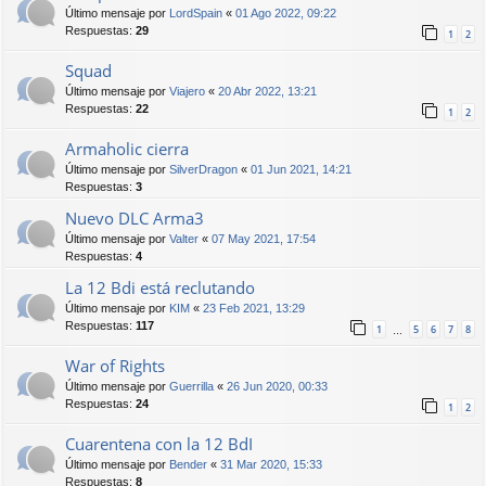
Último mensaje por
LordSpain
«
01 Ago 2022, 09:22
Respuestas:
29
1
2
Squad
Último mensaje por
Viajero
«
20 Abr 2022, 13:21
Respuestas:
22
1
2
Armaholic cierra
Último mensaje por
SilverDragon
«
01 Jun 2021, 14:21
Respuestas:
3
Nuevo DLC Arma3
Último mensaje por
Valter
«
07 May 2021, 17:54
Respuestas:
4
La 12 Bdi está reclutando
Último mensaje por
KIM
«
23 Feb 2021, 13:29
Respuestas:
117
1
5
6
7
8
…
War of Rights
Último mensaje por
Guerrilla
«
26 Jun 2020, 00:33
Respuestas:
24
1
2
Cuarentena con la 12 BdI
Último mensaje por
Bender
«
31 Mar 2020, 15:33
Respuestas:
8