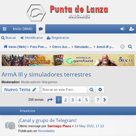
Inicio (Web)
nl
Buscar
Identificarse
or
Registrarse
de
eg
B
ac
Inicio (Web)
os
Foro Punta de Lanza Wargames
Otros Juegos
Simuladores
ArmA III y simuladores terrestres
nti
ist
u
es
fic
ra
s
rá
ar
rs
c
ArmA III y simuladores terrestres
a
pi
se
e
r
Moderador:
Moderadores Wargames
do
Buscar
Búsqueda avan
Nuevo Tema
s
Página
1
de
7
2
3
4
5
7
1
Siguiente
206 temas
…
Anuncios
¡Canal y grupo de Telegram!
Último mensaje por
Santiago Plaza
«
14 May 2022, 17:13
Publicado en
Novedades