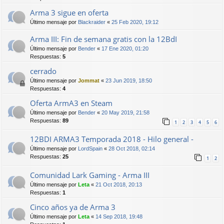
Arma 3 sigue en oferta
Último mensaje por
Blackraider
«
25 Feb 2020, 19:12
Arma III: Fin de semana gratis con la 12BdI
Último mensaje por
Bender
«
17 Ene 2020, 01:20
Respuestas:
5
cerrado
Último mensaje por
Jommat
«
23 Jun 2019, 18:50
Respuestas:
4
Oferta ArmA3 en Steam
Último mensaje por
Bender
«
20 May 2019, 21:58
Respuestas:
89
1
2
3
4
5
6
12BDI ARMA3 Temporada 2018 - Hilo general -
Último mensaje por
LordSpain
«
28 Oct 2018, 02:14
Respuestas:
25
1
2
Comunidad Lark Gaming - Arma III
Último mensaje por
Leta
«
21 Oct 2018, 20:13
Respuestas:
1
Cinco años ya de Arma 3
Último mensaje por
Leta
«
14 Sep 2018, 19:48