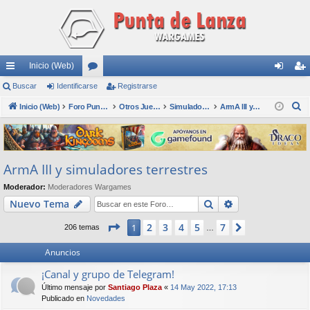
Inicio (Web)
nl
Buscar
Identificarse
or
Registrarse
de
eg
B
ac
Inicio (Web)
os
Foro Punta de Lanza Wargames
Otros Juegos
Simuladores
ArmA III y simuladores terrestres
nti
ist
u
es
fic
ra
s
rá
ar
rs
c
ArmA III y simuladores terrestres
a
pi
se
e
r
Moderador:
Moderadores Wargames
do
Buscar
Búsqueda avan
Nuevo Tema
s
Página
1
de
7
2
3
4
5
7
1
Siguiente
206 temas
…
Anuncios
¡Canal y grupo de Telegram!
Último mensaje por
Santiago Plaza
«
14 May 2022, 17:13
Publicado en
Novedades