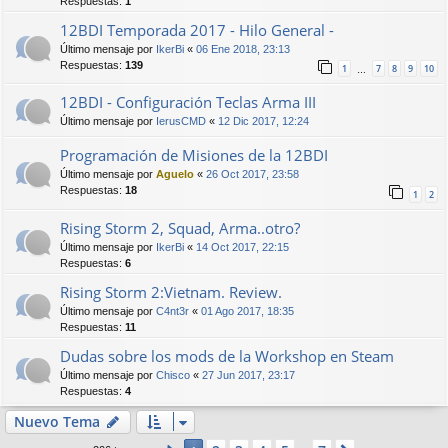
Respuestas:
1
12BDI Temporada 2017 - Hilo General -
Último mensaje por
IkerBi
«
06 Ene 2018, 23:13
Respuestas:
139
1
7
8
9
10
…
12BDI - Configuración Teclas Arma III
Último mensaje por
IerusCMD
«
12 Dic 2017, 12:24
Programación de Misiones de la 12BDI
Último mensaje por
Aguelo
«
26 Oct 2017, 23:58
Respuestas:
18
1
2
Rising Storm 2, Squad, Arma..otro?
Último mensaje por
IkerBi
«
14 Oct 2017, 22:15
Respuestas:
6
Rising Storm 2:Vietnam. Review.
Último mensaje por
C4nt3r
«
01 Ago 2017, 18:35
Respuestas:
11
Dudas sobre los mods de la Workshop en Steam
Último mensaje por
Chisco
«
27 Jun 2017, 23:17
Respuestas:
4
Nuevo Tema