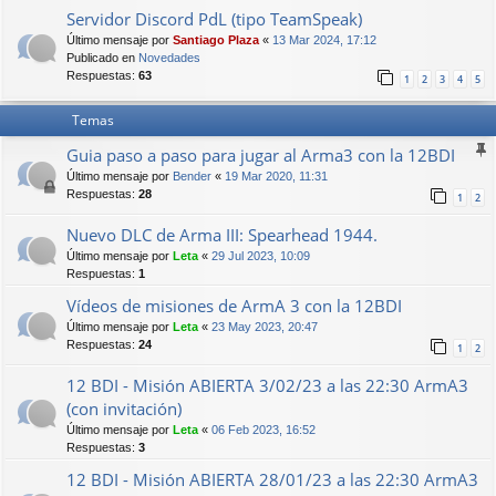
Servidor Discord PdL (tipo TeamSpeak)
Último mensaje por
Santiago Plaza
«
13 Mar 2024, 17:12
Publicado en
Novedades
Respuestas:
63
1
2
3
4
5
Temas
Guia paso a paso para jugar al Arma3 con la 12BDI
Último mensaje por
Bender
«
19 Mar 2020, 11:31
Respuestas:
28
1
2
Nuevo DLC de Arma III: Spearhead 1944.
Último mensaje por
Leta
«
29 Jul 2023, 10:09
Respuestas:
1
Vídeos de misiones de ArmA 3 con la 12BDI
Último mensaje por
Leta
«
23 May 2023, 20:47
Respuestas:
24
1
2
12 BDI - Misión ABIERTA 3/02/23 a las 22:30 ArmA3
(con invitación)
Último mensaje por
Leta
«
06 Feb 2023, 16:52
Respuestas:
3
12 BDI - Misión ABIERTA 28/01/23 a las 22:30 ArmA3