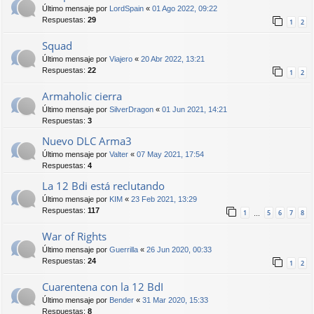
Último mensaje por
LordSpain
«
01 Ago 2022, 09:22
Respuestas:
29
1
2
Squad
Último mensaje por
Viajero
«
20 Abr 2022, 13:21
Respuestas:
22
1
2
Armaholic cierra
Último mensaje por
SilverDragon
«
01 Jun 2021, 14:21
Respuestas:
3
Nuevo DLC Arma3
Último mensaje por
Valter
«
07 May 2021, 17:54
Respuestas:
4
La 12 Bdi está reclutando
Último mensaje por
KIM
«
23 Feb 2021, 13:29
Respuestas:
117
1
5
6
7
8
…
War of Rights
Último mensaje por
Guerrilla
«
26 Jun 2020, 00:33
Respuestas:
24
1
2
Cuarentena con la 12 BdI
Último mensaje por
Bender
«
31 Mar 2020, 15:33
Respuestas:
8