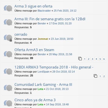
Arma 3 sigue en oferta
Último mensaje por
Blackraider
«
25 Feb 2020, 19:12
Arma III: Fin de semana gratis con la 12BdI
Último mensaje por
Bender
«
17 Ene 2020, 01:20
Respuestas:
5
cerrado
Último mensaje por
Jommat
«
23 Jun 2019, 18:50
Respuestas:
4
Oferta ArmA3 en Steam
Último mensaje por
Bender
«
20 May 2019, 21:58
Respuestas:
89
1
2
3
4
5
6
12BDI ARMA3 Temporada 2018 - Hilo general -
Último mensaje por
LordSpain
«
28 Oct 2018, 02:14
Respuestas:
25
1
2
Comunidad Lark Gaming - Arma III
Último mensaje por
Leta
«
21 Oct 2018, 20:13
Respuestas:
1
Cinco años ya de Arma 3
Último mensaje por
Leta
«
14 Sep 2018, 19:48