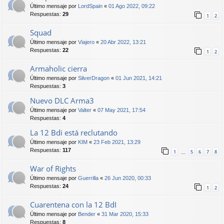
Último mensaje por
LordSpain
«
01 Ago 2022, 09:22
Respuestas:
29
1
2
Squad
Último mensaje por
Viajero
«
20 Abr 2022, 13:21
Respuestas:
22
1
2
Armaholic cierra
Último mensaje por
SilverDragon
«
01 Jun 2021, 14:21
Respuestas:
3
Nuevo DLC Arma3
Último mensaje por
Valter
«
07 May 2021, 17:54
Respuestas:
4
La 12 Bdi está reclutando
Último mensaje por
KIM
«
23 Feb 2021, 13:29
Respuestas:
117
1
5
6
7
8
…
War of Rights
Último mensaje por
Guerrilla
«
26 Jun 2020, 00:33
Respuestas:
24
1
2
Cuarentena con la 12 BdI
Último mensaje por
Bender
«
31 Mar 2020, 15:33
Respuestas:
8