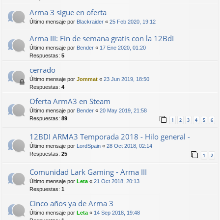
Arma 3 sigue en oferta
Último mensaje por
Blackraider
«
25 Feb 2020, 19:12
Arma III: Fin de semana gratis con la 12BdI
Último mensaje por
Bender
«
17 Ene 2020, 01:20
Respuestas:
5
cerrado
Último mensaje por
Jommat
«
23 Jun 2019, 18:50
Respuestas:
4
Oferta ArmA3 en Steam
Último mensaje por
Bender
«
20 May 2019, 21:58
Respuestas:
89
1
2
3
4
5
6
12BDI ARMA3 Temporada 2018 - Hilo general -
Último mensaje por
LordSpain
«
28 Oct 2018, 02:14
Respuestas:
25
1
2
Comunidad Lark Gaming - Arma III
Último mensaje por
Leta
«
21 Oct 2018, 20:13
Respuestas:
1
Cinco años ya de Arma 3
Último mensaje por
Leta
«
14 Sep 2018, 19:48