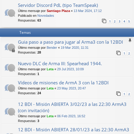
Servidor Discord PdL (tipo TeamSpeak)
Último mensaje por
Santiago Plaza
«
13 Mar 2024, 17:12
Publicado en
Novedades
Respuestas:
63
1
2
3
4
5
Temas
Guia paso a paso para jugar al Arma3 con la 12BDI
Último mensaje por
Bender
«
19 Mar 2020, 11:31
Respuestas:
28
1
2
Nuevo DLC de Arma III: Spearhead 1944.
Último mensaje por
Leta
«
29 Jul 2023, 10:09
Respuestas:
1
Vídeos de misiones de ArmA 3 con la 12BDI
Último mensaje por
Leta
«
23 May 2023, 20:47
Respuestas:
24
1
2
12 BDI - Misión ABIERTA 3/02/23 a las 22:30 ArmA3
(con invitación)
Último mensaje por
Leta
«
06 Feb 2023, 16:52
Respuestas:
3
12 BDI - Misión ABIERTA 28/01/23 a las 22:30 ArmA3