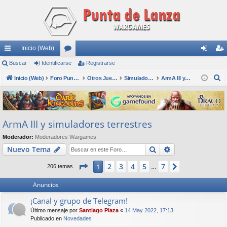
Inicio (Web)
nl
Buscar
Identificarse
or
Registrarse
de
eg
B
ac
Inicio (Web)
os
Foro Punta de Lanza Wargames
Otros Juegos
Simuladores
ArmA III y simuladores terrestres
nti
ist
u
es
fic
ra
s
rá
ar
rs
c
ArmA III y simuladores terrestres
a
pi
se
e
r
Moderador:
Moderadores Wargames
do
Buscar
Búsqueda avan
Nuevo Tema
s
Página
1
de
7
2
3
4
5
7
1
Siguiente
206 temas
…
Anuncios
¡Canal y grupo de Telegram!
Último mensaje por
Santiago Plaza
«
14 May 2022, 17:13
Publicado en
Novedades