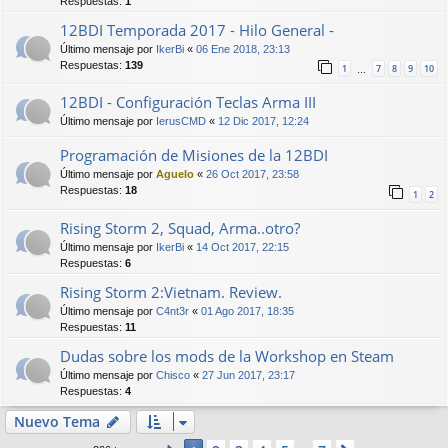
Respuestas:
1
12BDI Temporada 2017 - Hilo General -
Último mensaje por
IkerBi
«
06 Ene 2018, 23:13
Respuestas:
139
1
7
8
9
10
…
12BDI - Configuración Teclas Arma III
Último mensaje por
IerusCMD
«
12 Dic 2017, 12:24
Programación de Misiones de la 12BDI
Último mensaje por
Aguelo
«
26 Oct 2017, 23:58
Respuestas:
18
1
2
Rising Storm 2, Squad, Arma..otro?
Último mensaje por
IkerBi
«
14 Oct 2017, 22:15
Respuestas:
6
Rising Storm 2:Vietnam. Review.
Último mensaje por
C4nt3r
«
01 Ago 2017, 18:35
Respuestas:
11
Dudas sobre los mods de la Workshop en Steam
Último mensaje por
Chisco
«
27 Jun 2017, 23:17
Respuestas:
4
Nuevo Tema