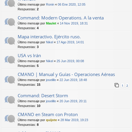
Último mensaje por
Ronin
«
06 Ene 2020, 12:05
Respuestas:
2
Command: Modern Operations. A la venta
Último mensaje por
Maulet
«
14 Nov 2019, 18:31
Respuestas:
4
Mapa interactivo. Ejército ruso.
Último mensaje por
Nikel
«
17 Ago 2019, 14:01
Respuestas:
3
USA vs Irán
Último mensaje por
Nikel
«
25 Jun 2019, 00:08
Respuestas:
5
CMANO | Manual y Guías - Operaciones Aéreas
Último mensaje por
joselillo
«
22 Jun 2019, 18:48
Respuestas:
15
1
2
Command: Desert Storm
Último mensaje por
joselillo
«
20 Jun 2019, 20:11
Respuestas:
10
CMANO en Steam con Proton
Último mensaje por
quijote
«
28 Mar 2019, 19:23
Respuestas:
8