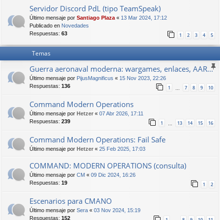
Servidor Discord PdL (tipo TeamSpeak)
Último mensaje por
Santiago Plaza
«
13 Mar 2024, 17:12
Publicado en
Novedades
Respuestas:
63
1
2
3
4
5
Temas
Guerra aeronaval moderna: wargames, enlaces, AAR...
Último mensaje por
PijusMagnificus
«
15 Nov 2023, 22:26
Respuestas:
136
1
7
8
9
10
…
Command Modern Operations
Último mensaje por
Hetzer
«
07 Abr 2026, 17:11
Respuestas:
239
1
13
14
15
16
…
Command Modern Operations: Fail Safe
Último mensaje por
Hetzer
«
25 Feb 2025, 17:03
COMMAND: MODERN OPERATIONS (consulta)
Último mensaje por
CM
«
09 Dic 2024, 16:26
Respuestas:
19
1
2
Escenarios para CMANO
Último mensaje por
Sera
«
03 Nov 2024, 15:19
Respuestas:
152
1
8
9
10
11