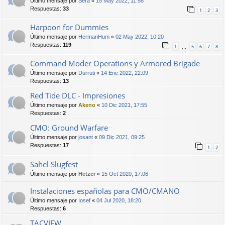
Último mensaje por
Sera
«
15 May 2022, 11:58
Respuestas:
33
1
2
3
Harpoon for Dummies
Último mensaje por
HermanHum
«
02 May 2022, 10:20
Respuestas:
119
1
5
6
7
8
…
Command Moder Operations y Armored Brigade
Último mensaje por
Durruti
«
14 Ene 2022, 22:09
Respuestas:
13
Red Tide DLC - Impresiones
Último mensaje por
Akeno
«
10 Dic 2021, 17:55
Respuestas:
2
CMO: Ground Warfare
Último mensaje por
josant
«
09 Dic 2021, 09:25
Respuestas:
17
1
2
Sahel Slugfest
Último mensaje por
Hetzer
«
15 Oct 2020, 17:06
Instalaciones españolas para CMO/CMANO
Último mensaje por
Iosef
«
04 Jul 2020, 18:20
Respuestas:
6
TACVIEW