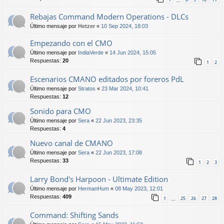
…
Rebajas Command Modern Operations - DLCs
Último mensaje por
Hetzer
«
10 Sep 2024, 18:03
Empezando con el CMO
Último mensaje por
IndiaVerde
«
14 Jun 2024, 15:05
Respuestas:
20
1
2
Escenarios CMANO editados por foreros PdL
Último mensaje por
Stratos
«
23 Mar 2024, 10:41
Respuestas:
12
Sonido para CMO
Último mensaje por
Sera
«
22 Jun 2023, 23:35
Respuestas:
4
Nuevo canal de CMANO
Último mensaje por
Sera
«
22 Jun 2023, 17:08
Respuestas:
33
1
2
3
Larry Bond's Harpoon - Ultimate Edition
Último mensaje por
HermanHum
«
08 May 2023, 12:01
Respuestas:
409
1
25
26
27
28
…
Command: Shifting Sands