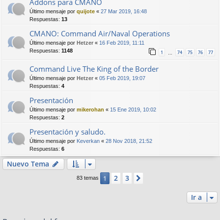
Addons para CMANO
Último mensaje por
quijote
«
27 Mar 2019, 16:48
Respuestas:
13
CMANO: Command Air/Naval Operations
Último mensaje por
Hetzer
«
16 Feb 2019, 11:11
Respuestas:
1148
1
74
75
76
77
…
Command Live The King of the Border
Último mensaje por
Hetzer
«
05 Feb 2019, 19:07
Respuestas:
4
Presentación
Último mensaje por
mikerohan
«
15 Ene 2019, 10:02
Respuestas:
2
Presentación y saludo.
Último mensaje por
Keverkan
«
28 Nov 2018, 21:52
Respuestas:
6
Nuevo Tema
2
3
1
Siguiente
83 temas
Ir a