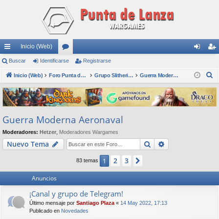
Inicio (Web)
nl
Buscar
Identificarse
or
Registrarse
de
eg
B
ac
Inicio (Web)
os
Foro Punta de Lanza Wargames
Grupo Slitherine
Guerra Moderna Aeronaval
nti
ist
u
es
fic
ra
s
rá
ar
rs
c
Guerra Moderna Aeronaval
a
pi
se
e
r
Moderadores:
Hetzer
,
Moderadores Wargames
do
Buscar
Búsqueda avan
Nuevo Tema
s
2
3
1
Siguiente
83 temas
Anuncios
¡Canal y grupo de Telegram!
Último mensaje por
Santiago Plaza
«
14 May 2022, 17:13
Publicado en
Novedades