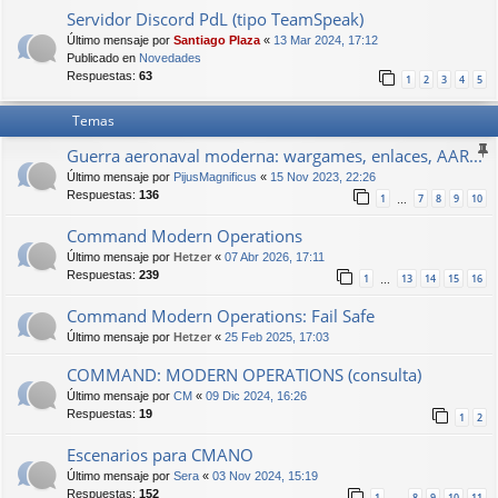
Servidor Discord PdL (tipo TeamSpeak)
Último mensaje por
Santiago Plaza
«
13 Mar 2024, 17:12
Publicado en
Novedades
Respuestas:
63
1
2
3
4
5
Temas
Guerra aeronaval moderna: wargames, enlaces, AAR...
Último mensaje por
PijusMagnificus
«
15 Nov 2023, 22:26
Respuestas:
136
1
7
8
9
10
…
Command Modern Operations
Último mensaje por
Hetzer
«
07 Abr 2026, 17:11
Respuestas:
239
1
13
14
15
16
…
Command Modern Operations: Fail Safe
Último mensaje por
Hetzer
«
25 Feb 2025, 17:03
COMMAND: MODERN OPERATIONS (consulta)
Último mensaje por
CM
«
09 Dic 2024, 16:26
Respuestas:
19
1
2
Escenarios para CMANO
Último mensaje por
Sera
«
03 Nov 2024, 15:19
Respuestas:
152
1
8
9
10
11