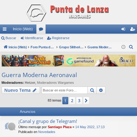
Inicio (Web)
nl
Buscar
Identificarse
or
Registrarse
de
eg
B
ac
Inicio (Web)
os
Foro Punta de Lanza Wargames
Grupo Slitherine
Guerra Moderna Aeronaval
nti
ist
u
es
fic
ra
s
rá
ar
rs
c
Guerra Moderna Aeronaval
a
pi
se
e
r
Moderadores:
Hetzer
,
Moderadores Wargames
do
Buscar
Búsqueda avan
Nuevo Tema
s
2
3
1
Siguiente
83 temas
Anuncios
¡Canal y grupo de Telegram!
Último mensaje por
Santiago Plaza
«
14 May 2022, 17:13
Publicado en
Novedades