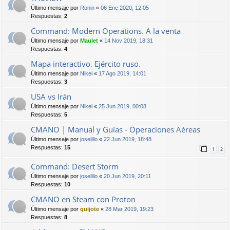
Último mensaje por
Ronin
«
06 Ene 2020, 12:05
Respuestas:
2
Command: Modern Operations. A la venta
Último mensaje por
Maulet
«
14 Nov 2019, 18:31
Respuestas:
4
Mapa interactivo. Ejército ruso.
Último mensaje por
Nikel
«
17 Ago 2019, 14:01
Respuestas:
3
USA vs Irán
Último mensaje por
Nikel
«
25 Jun 2019, 00:08
Respuestas:
5
CMANO | Manual y Guías - Operaciones Aéreas
Último mensaje por
joselillo
«
22 Jun 2019, 18:48
Respuestas:
15
1
2
Command: Desert Storm
Último mensaje por
joselillo
«
20 Jun 2019, 20:11
Respuestas:
10
CMANO en Steam con Proton
Último mensaje por
quijote
«
28 Mar 2019, 19:23
Respuestas:
8