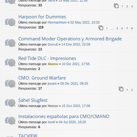
Último mensaje por
Sera
«
15 May 2022, 11:58
Respuestas:
33
1
2
3
Harpoon for Dummies
Último mensaje por
HermanHum
«
02 May 2022, 10:20
Respuestas:
119
1
5
6
7
8
…
Command Moder Operations y Armored Brigade
Último mensaje por
Durruti
«
14 Ene 2022, 22:09
Respuestas:
13
Red Tide DLC - Impresiones
Último mensaje por
Akeno
«
10 Dic 2021, 17:55
Respuestas:
2
CMO: Ground Warfare
Último mensaje por
josant
«
09 Dic 2021, 09:25
Respuestas:
17
1
2
Sahel Slugfest
Último mensaje por
Hetzer
«
15 Oct 2020, 17:06
Instalaciones españolas para CMO/CMANO
Último mensaje por
Iosef
«
04 Jul 2020, 18:20
Respuestas:
6
TACVIEW