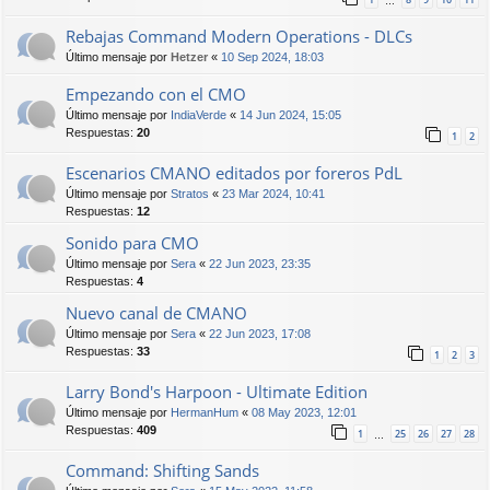
…
Rebajas Command Modern Operations - DLCs
Último mensaje por
Hetzer
«
10 Sep 2024, 18:03
Empezando con el CMO
Último mensaje por
IndiaVerde
«
14 Jun 2024, 15:05
Respuestas:
20
1
2
Escenarios CMANO editados por foreros PdL
Último mensaje por
Stratos
«
23 Mar 2024, 10:41
Respuestas:
12
Sonido para CMO
Último mensaje por
Sera
«
22 Jun 2023, 23:35
Respuestas:
4
Nuevo canal de CMANO
Último mensaje por
Sera
«
22 Jun 2023, 17:08
Respuestas:
33
1
2
3
Larry Bond's Harpoon - Ultimate Edition
Último mensaje por
HermanHum
«
08 May 2023, 12:01
Respuestas:
409
1
25
26
27
28
…
Command: Shifting Sands