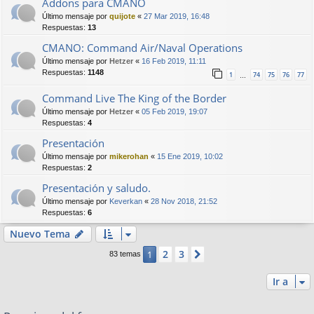
Addons para CMANO
Último mensaje por
quijote
«
27 Mar 2019, 16:48
Respuestas:
13
CMANO: Command Air/Naval Operations
Último mensaje por
Hetzer
«
16 Feb 2019, 11:11
Respuestas:
1148
1
74
75
76
77
…
Command Live The King of the Border
Último mensaje por
Hetzer
«
05 Feb 2019, 19:07
Respuestas:
4
Presentación
Último mensaje por
mikerohan
«
15 Ene 2019, 10:02
Respuestas:
2
Presentación y saludo.
Último mensaje por
Keverkan
«
28 Nov 2018, 21:52
Respuestas:
6
Nuevo Tema
2
3
1
Siguiente
83 temas
Ir a